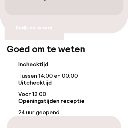
Overal rolstoeltoegankelijk
Lift
Bekijk de kamers
Voor toegankelijkheid
geoptimaliseerde kamers beschikbaar
Goed om te weten
Kamers
Inchecktijd
Voor toegankelijkheid
Tussen 14:00 en 00:00
geoptimaliseerde kamers beschikbaar
Uitchecktijd
Voor 12:00
Zwemmen & wellness
Openingstijden receptie
Fitnessruimte / gym
24 uur geopend