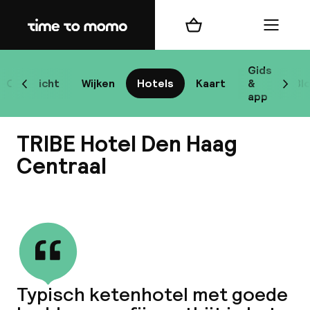
Home
Winkelmand
Menu
Gids
Overzicht
Wijken
Hotels
Kaart
&
Bl
Scroll naar links
Scrol
H
app
TRIBE Hotel Den Haag
B
Centraal
Bekijk alle
best
Typisch ketenhotel met goede
Reisi