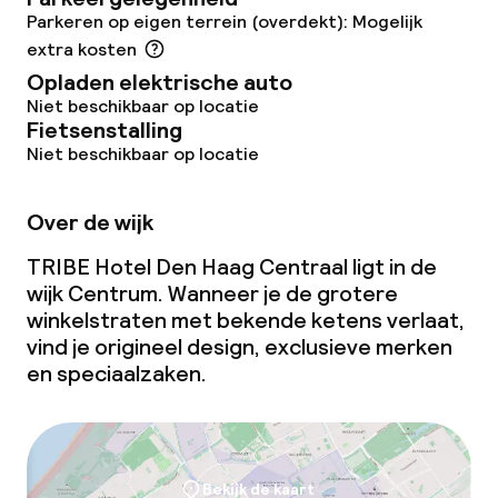
Parkeren op eigen terrein (overdekt): Mogelijk
Diner à la carte
extra kosten
Roomservice
Opladen elektrische auto
Niet beschikbaar op locatie
Fietsenstalling
Niet beschikbaar op locatie
Dieetopties
Speciale dieetopties
Over de wijk
Vegetarische opties
TRIBE Hotel Den Haag Centraal ligt in de
wijk Centrum. Wanneer je de grotere
winkelstraten met bekende ketens verlaat,
Schoonmaakvoorzieningen
vind je origineel design, exclusieve merken
en speciaalzaken.
Wasservice
Zakelijke faciliteiten
Bekijk de kaart