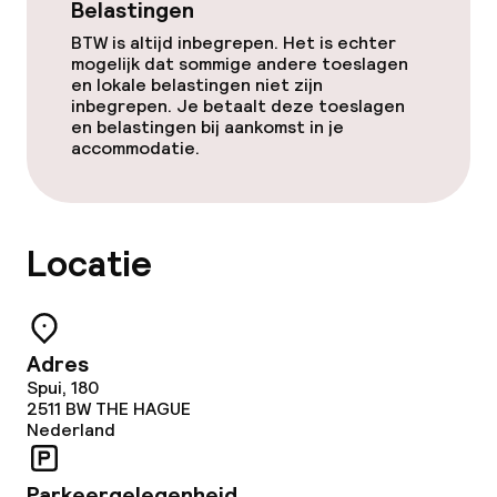
Entertainment
Belastingen
BTW is altijd inbegrepen. Het is echter
Gratis wifi
mogelijk dat sommige andere toeslagen
en lokale belastingen niet zijn
inbegrepen. Je betaalt deze toeslagen
en belastingen bij aankomst in je
Eet- en drinkgelegenheden
accommodatie.
Restaurant
Bar
Locatie
Eet- en drinkdiensten
Adres
Ontbijtbuffet
Spui, 180
2511 BW
THE HAGUE
Ontbijt à la carte
Nederland
Lunch à la carte
Parkeergelegenheid