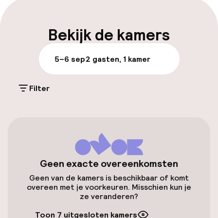
Meertalige medewerkers
Bekijk de kamers
Bagageruimte
5–6 sep
2 gasten, 1 kamer
Parkeren & mobiliteit
Filter
Parkeergelegenheid op eigen terrein
(buiten)
Mogelijk extra kosten
Openbaar parkeren
Geen exacte overeenkomsten
Fietsverhuur
Geen van de kamers is beschikbaar of komt
overeen met je voorkeuren. Misschien kun je
ze veranderen?
Toegankelijkheid
Toon 7 uitgesloten kamers