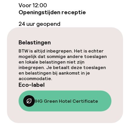
Voor 12:00
Openingstijden receptie
Schoonmaakvoorzieningen
24 uur geopend
Wasfaciliteiten (wasmachine)
Wasservice
Belastingen
BTW is altijd inbegrepen. Het is echter
mogelijk dat sommige andere toeslagen
Zakelijke faciliteiten
en lokale belastingen niet zijn
inbegrepen. Je betaalt deze toeslagen
en belastingen bij aankomst in je
Vergaderruimte
accommodatie.
Eco-label
Eco-label
IHG Green Hotel Certificate
IHG Green Hotel Certificate
Beleid