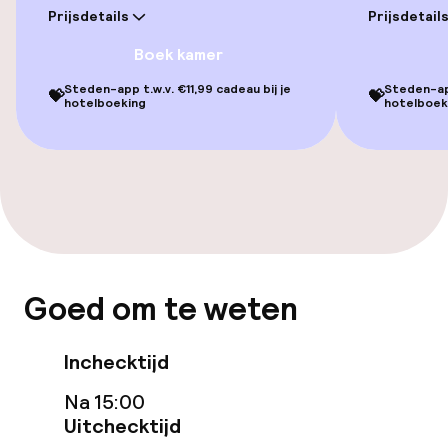
Prijsdetails
Prijsdetail
Entertainment
Boek kamer
Steden-app t.w.v. €11,99 cadeau bij je
Steden-app
💝
💝
Betaalde wifi
hotelboeking
hotelboek
TV lounge
Game-kamer
Eet- en drinkgelegenheden
Goed om te weten
Restaurant
Inchecktijd
Eet- en drinkdiensten
Na 15:00
Uitchecktijd
Roomservice