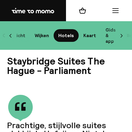
Home
Winkelmand
Menu
Gids
Overzicht
Wijken
Hotels
Kaart
&
Bl
Scroll naar links
Scrol
H
app
Staybridge Suites The
B
Hague - Parliament
Bekijk alle
best
Prachtige, stijlvolle suites
Reisi