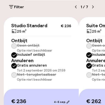
Parkeren & mobiliteit
Filter
1
/
7
Parkeergelegenheid op eigen terrein
(buiten)
€ 236
Mogelijk extra kosten
Studio Standard
Suite O
€ 236
25 m²
25 m²
Openbaar parkeren
Ontbijt
Ontbijt
Geen ontbijt
Geen o
Optie niet beschikbaar
Optie ni
Toegankelijkheid
Inclusief ontbijt
Inclusi
Annuleren
Annuler
Overal rolstoeltoegankelijk
Gratis annuleren
Gratis 
Tot 2 september 2026 om 21:59
Tot 2 s
Lift
Niet-terugbetaalbaar
Niet-t
Optie niet beschikbaar
Optie ni
Zwemmen & wellness
€ 236
€ 262
Fitnessruimte / gym
4–5 sep.