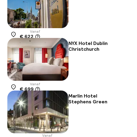
Vanaf
€ 622
Locatie
NYX Hotel Dublin
Christchurch
Vanaf
€ 699
Locatie
Marlin Hotel
Stephens Green
Vanaf