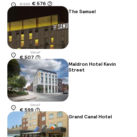
€ 576
€ 630
Locatie
-9%
The Samuel
Vanaf
€ 507
Locatie
Maldron Hotel Kevin
Street
Vanaf
€ 599
Locatie
Grand Canal Hotel