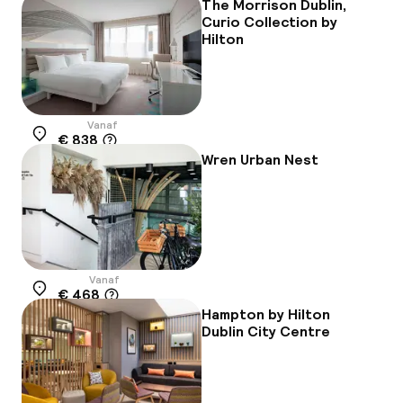
The Morrison Dublin,
Curio Collection by
Hilton
Vanaf
€ 838
Locatie
Wren Urban Nest
Vanaf
€ 468
Locatie
Hampton by Hilton
Dublin City Centre