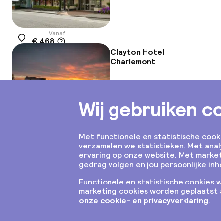
Vanaf
€ 468
Locatie
Clayton Hotel
Charlemont
Vanaf
€ 510
Locatie
Maldron Hotel Dublin
Airport
Vanaf
€ 363
Locatie