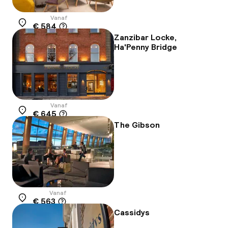
Vanaf
€ 584
Locatie
Zanzibar Locke,
Ha'Penny Bridge
Vanaf
€ 645
Locatie
The Gibson
Vanaf
€ 563
Locatie
Cassidys