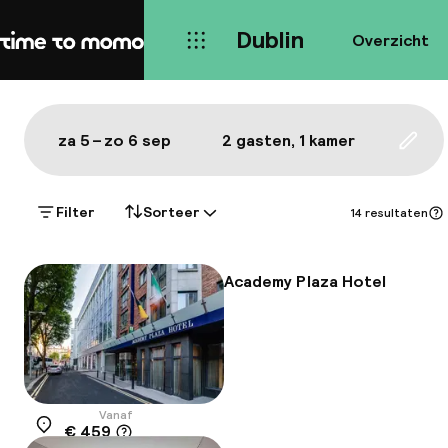
Dublin
Overzicht
Home
Kaart Dublin: de beste hotels 
Alles
Hotels
Wijken
Eten & drinken
Bezie
Toon op de kaart:
za 5 – zo 6 sep
2 gasten, 1 kamer
Upda
Filter
Sorteer
14 resultaten
Academy Plaza Hotel
Vanaf
€ 459
Locatie