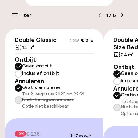
Bagageruimte
Filter
1
/
6
Parkeren & mobiliteit
€ 216
€ 236
Parkeergelegenheid op eigen terrein
Double Classic
Double A
€ 216
€ 236
(buiten)
Size Bed
14 m²
€ 25,00 per dag
24 m²
Ontbijt
Geen ontbijt
Ontbijt
Parkeerservice
Inclusief ontbijt
Geen o
Annuleren
Inclusi
Openbaar parkeren
Gratis annuleren
Annuler
Tot 21 augustus 2026 om 22:59
Gratis 
Niet-terugbetaalbaar
Tot 4 s
Toegankelijkheid
Optie niet beschikbaar
Niet-t
Optie ni
Overal rolstoeltoegankelijk
Lift
€ 236
-9%
6–7 sep.