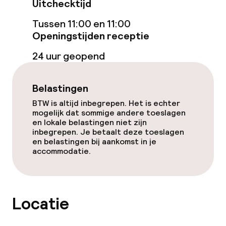
Uitchecktijd
Eet- en drinkgelegenheden
Tussen 11:00 en 11:00
Openingstijden receptie
Restaurant
24 uur geopend
Bar
Belastingen
Eet- en drinkdiensten
BTW is altijd inbegrepen. Het is echter
mogelijk dat sommige andere toeslagen
Lunch à la carte
en lokale belastingen niet zijn
inbegrepen. Je betaalt deze toeslagen
en belastingen bij aankomst in je
Diner à la carte
accommodatie.
Schoonmaakvoorzieningen
Locatie
Wasfaciliteiten (wasmachine)