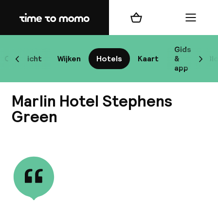
Home
Winkelmand
Menu
D
Gids
Overzicht
Wijken
Hotels
Kaart
&
Bl
Scroll naar links
Scrol
app
B
Marlin Hotel Stephens
Green
Bekijk alle
best
Reisi
We