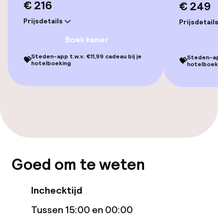
€ 216
€ 249
Voor toegankelijkheid
Prijsdetails
Prijsdetail
geoptimaliseerde kamers beschikbaar
Boek kamer
Kamers
Steden-app t.w.v. €11,99 cadeau bij je
Steden-app
💝
💝
hotelboeking
hotelboek
Voor toegankelijkheid
geoptimaliseerde kamers beschikbaar
Zwemmen & wellness
Fitnessruimte / gym
Goed om te weten
Entertainment
Inchecktijd
Gratis wifi
Tussen 15:00 en 00:00