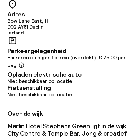
Wasservice
Adres
Bow Lane East, 11
Zakelijke faciliteiten
D02 AY81
Dublin
Ierland
Conferentieruimte
Parkeergelegenheid
Vergaderruimte
Parkeren op eigen terrein (overdekt): € 25,00 per
dag
Opladen elektrische auto
Beleid
Niet beschikbaar op locatie
Fietsenstalling
Overal rookvrij
Niet beschikbaar op locatie
Vrijgezellenfeesten of andere feesten
niet toegestaan
Over de wijk
Marlin Hotel Stephens Green ligt in de wijk
City Centre & Temple Bar. Jong & creatief