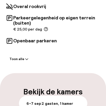
Overal rookvrij
Parkeergelegenheid op eigen terrein
(buiten)
€ 25,00 per dag
Openbaar parkeren
Welkom
Toon alle
Receptie: 24 uur geopend
Self-service inchecken (kiosk)
Laat uitchecken mogelijk
Bekijk de kamers
Meertalige medewerkers
6–7 sep
2 gasten, 1 kamer