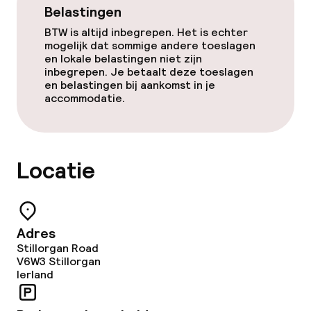
Belastingen
Eet- en drinkgelegenheden
BTW is altijd inbegrepen. Het is echter
mogelijk dat sommige andere toeslagen
Restaurant
en lokale belastingen niet zijn
inbegrepen. Je betaalt deze toeslagen
Bar
en belastingen bij aankomst in je
accommodatie.
Eet- en drinkdiensten
Ontbijt geserveerd aan tafel
Locatie
Diner à la carte
Roomservice
Adres
Stillorgan Road
V6W3
Stillorgan
Ierland
Dieetopties