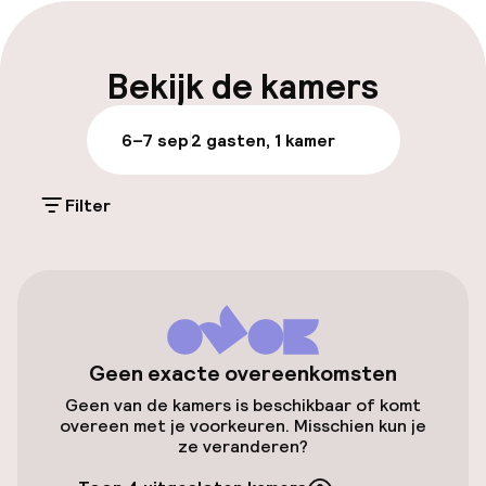
Laat uitchecken mogelijk
Meertalige medewerkers
Bekijk de kamers
Bagageruimte
6–7 sep
2 gasten, 1 kamer
Parkeren & mobiliteit
Filter
Parkeergelegenheid op eigen terrein
(buiten)
Gratis parkeren
Parkeerservice
Geen exacte overeenkomsten
Openbaar parkeren
Geen van de kamers is beschikbaar of komt
overeen met je voorkeuren. Misschien kun je
ze veranderen?
Toegankelijkheid