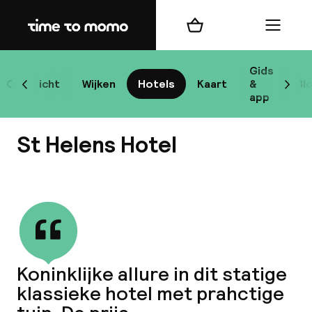
Home
Winkelmand
Menu
D
Gids
Overzicht
Wijken
Hotels
Kaart
&
Bl
Scroll naar links
Scrol
app
B
St Helens Hotel
Bekijk alle
best
Reisi
Koninklijke allure in dit statige
klassieke hotel met prahctige
We