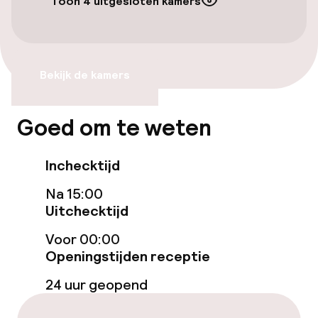
Toon 4 uitgesloten kamers
Overal rolstoeltoegankelijk
Lift
Bekijk de kamers
Zwemmen & wellness
Goed om te weten
Fitnessruimte / gym
Inchecktijd
Entertainment
Na 15:00
Uitchecktijd
Gratis wifi
Voor 00:00
Tuin
Openingstijden receptie
24 uur geopend
Terras