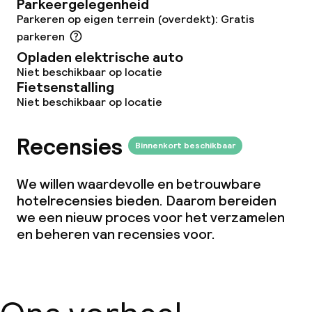
Vegetarische opties
Parkeergelegenheid
Parkeren op eigen terrein (overdekt): Gratis
parkeren
Faciliteiten en diensten voor kinderen
Opladen elektrische auto
Niet beschikbaar op locatie
Dagopvang
Fietsenstalling
Niet beschikbaar op locatie
Babysitservice
Recensies
Binnenkort beschikbaar
Schoonmaakvoorzieningen
We willen waardevolle en betrouwbare
Wasservice
hotelrecensies bieden. Daarom bereiden
we een nieuw proces voor het verzamelen
en beheren van recensies voor.
Zakelijke faciliteiten
Conferentieruimte
Vergaderruimte