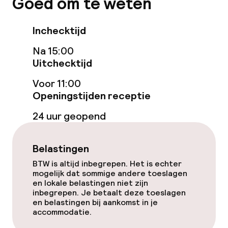
Goed om te weten
Eet- en drinkgelegenheden
Inchecktijd
Restaurant
Na 15:00
Uitchecktijd
Bar
Voor 11:00
Openingstijden receptie
Schoonmaakvoorzieningen
24 uur geopend
Wasservice
Belastingen
BTW is altijd inbegrepen. Het is echter
Zakelijke faciliteiten
mogelijk dat sommige andere toeslagen
en lokale belastingen niet zijn
Conferentieruimte
inbegrepen. Je betaalt deze toeslagen
en belastingen bij aankomst in je
accommodatie.
Vergaderruimte