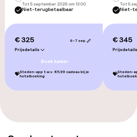
Tot 5 september 2026 om 13:00
Tot 5 s
Niet-terugbetaalbaar
Niet-t
Kamers
Voor toegankelijkheid
geoptimaliseerde kamers beschikbaar
€ 325
€ 345
6–7 sep.
Zwemmen & wellness
Prijsdetails
Prijsdetail
Boek kamer
Fitnessruimte / gym
Steden-app t.w.v. €11,99 cadeau bij je
Steden-app
💝
💝
hotelboeking
hotelboek
Entertainment
Gratis wifi
Tuin
Terras