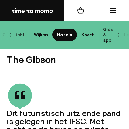
Home
Winkelmand
Menu
D
Gids
Overzicht
Wijken
Hotels
Kaart
&
Bl
Scroll naar links
Scrol
app
B
The Gibson
Bekijk alle
best
Reisi
Dit futuristisch uitziende pand
is gelegen in het IFSC. Met
We