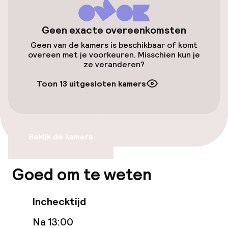
Geen exacte overeenkomsten
Zwemmen & wellness
Geen van de kamers is beschikbaar of komt
overeen met je voorkeuren. Misschien kun je
Fitnessruimte / gym
ze veranderen?
Toon 13 uitgesloten kamers
Entertainment
Gratis wifi
Bekijk de kamers
Eet- en drinkdiensten
Goed om te weten
Roomservice
Inchecktijd
Faciliteiten en diensten voor kinderen
Na 13:00