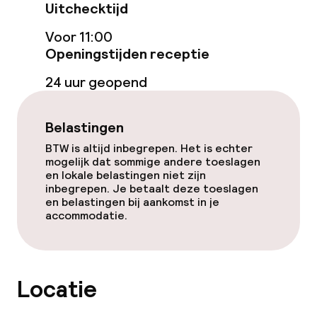
Uitchecktijd
Babysitservice
Voor 11:00
Openingstijden receptie
Schoonmaakvoorzieningen
24 uur geopend
Wasfaciliteiten (wasmachine)
Wasservice
Belastingen
BTW is altijd inbegrepen. Het is echter
mogelijk dat sommige andere toeslagen
Beleid
en lokale belastingen niet zijn
inbegrepen. Je betaalt deze toeslagen
en belastingen bij aankomst in je
Overal rookvrij
accommodatie.
Locatie