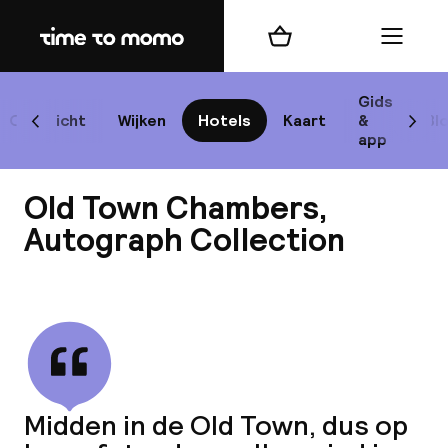
Home
Winkelmand
Menu
Edi
Gids
Overzicht
Wijken
Hotels
Kaart
&
Bl
Scroll naar links
Scrol
app
Best
Old Town Chambers,
Autograph Collection
Bekijk alle
best
Reis
W
Midden in de Old Town, dus op
Mij