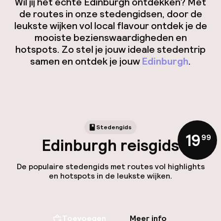
Wil jij het échte Edinburgh ontdekken? Met
de routes in onze stedengidsen, door de
leukste wijken vol local flavour ontdek je de
ver
mooiste bezienswaardigheden en
Hul
hotspots. Zo stel je jouw ideale stedentrip
samen en ontdek je jouw
Edinburgh
.
Stedengids
19
,
99
Edinburgh reisgids
N
De populaire stedengids met routes vol highlights
en hotspots in de leukste wijken.
Faceb
Toevoegen
Meer info