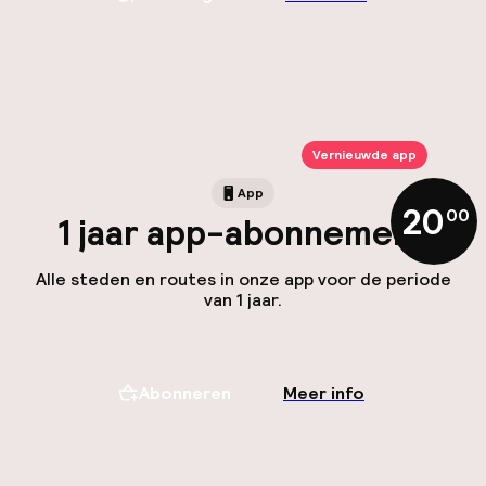
Vernieuwde app
App
20
,
00
1 jaar app-abonnement
Alle steden en routes in onze app voor de periode
van 1 jaar.
Abonneren
Meer info