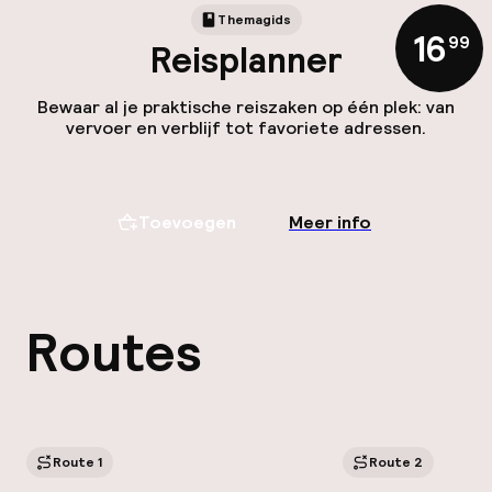
Themagids
16
,
99
Reisplanner
Bewaar al je praktische reiszaken op één plek: van
vervoer en verblijf tot favoriete adressen.
Toevoegen
Meer info
Routes
Route 1
Route 2