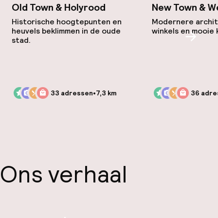
Old Town & Holyrood
New Town & W
Historische hoogtepunten en
Modernere archit
heuvels beklimmen in de oude
winkels en mooie
stad.
Scroll
33 adressen
•
7,3 km
36 adre
Ons verhaal