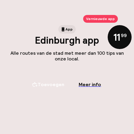
Vernieuwde app
App
11
,
99
Edinburgh app
Alle routes van de stad met meer dan 100 tips van
onze local.
Toevoegen
Meer info