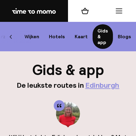
Home
Winkelmand
Menu
Edi
Gids
rzicht
Wijken
Hotels
Kaart
&
Blogs
Scroll naar links
app
Best
Gids & app
De leukste routes in
Edinburgh
best
Reis
W
Mij