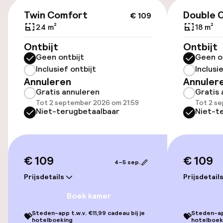
€ 109
€ 25,00 per dag
Twin Comfort
Double 
€ 109
24 m²
18 m²
Openbaar parkeren
Ontbijt
Ontbijt
Geen ontbijt
Geen o
Fietsverhuur
Inclusief ontbijt
Inclusi
Annuleren
Annuler
Gratis annuleren
Gratis 
Toegankelijkheid
Tot 2 september 2026 om 21:59
Tot 2 s
Niet-terugbetaalbaar
Niet-t
Overal rolstoeltoegankelijk
Lift
€ 109
€ 109
4–5 sep.
Zwemmen & wellness
Prijsdetails
Prijsdetail
Boek kamer
Fitnessruimte / gym
Steden-app t.w.v. €11,99 cadeau bij je
Steden-app
💝
💝
hotelboeking
hotelboek