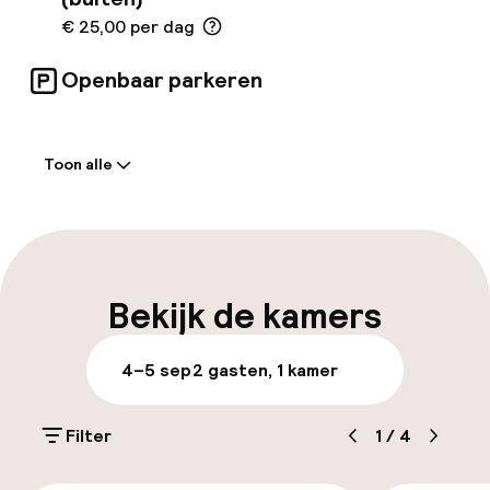
€ 25,00 per dag
Openbaar parkeren
Welkom
Toon alle
Receptie: 24 uur geopend
Express check-in mogelijk
Meertalige medewerkers
Bekijk de kamers
Bagageruimte
4–5 sep
2 gasten, 1 kamer
Parkeren & mobiliteit
Filter
1
/
4
Parkeergelegenheid op eigen terrein
(buiten)