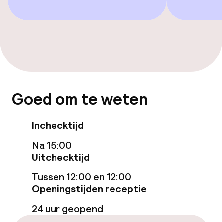
Entertainment
Betaalde wifi
TV lounge
Game-kamer
Goed om te weten
Eet- en drinkgelegenheden
Inchecktijd
Bar
Na 15:00
Uitchecktijd
Eet- en drinkdiensten
Tussen 12:00 en 12:00
Openingstijden receptie
Ontbijtbuffet
24 uur geopend
Roomservice