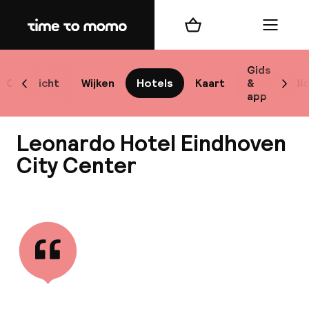
Home
Winkelmand
Menu
Ein
Gids
Overzicht
Wijken
Hotels
Kaart
&
Bl
Scroll naar links
Scrol
app
Best
Leonardo Hotel Eindhoven
City Center
Bekijk alle
best
Reis
W
Mij