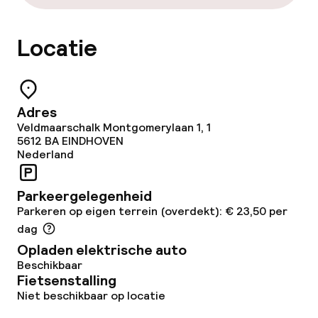
Roomservice
Locatie
Schoonmaakvoorzieningen
Wasservice
Adres
Veldmaarschalk Montgomerylaan 1, 1
5612 BA
EINDHOVEN
Zakelijke faciliteiten
Nederland
Conferentieruimte
Parkeergelegenheid
Parkeren op eigen terrein (overdekt): € 23,50 per
Vergaderruimte
dag
Opladen elektrische auto
Beleid
Beschikbaar
Fietsenstalling
Overal rookvrij
Niet beschikbaar op locatie