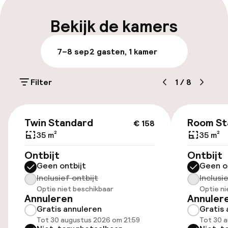
Meertalige medewerkers
Bekijk de kamers
Bagageruimte
7–8 sep
2 gasten, 1 kamer
Parkeren & mobiliteit
Filter
1
/
8
Parkeergelegenheid op eigen terrein
(buiten)
€ 158
€ 23,50 per dag
Twin Standard
Room St
€ 158
35 m²
35 m²
Openbaar parkeren
Ontbijt
Ontbijt
Geen ontbijt
Geen o
Oplaadpunt elektrische auto op
Inclusief ontbijt
Inclusi
locatie
Optie niet beschikbaar
Optie ni
Annuleren
Annuler
Fietsverhuur
Gratis annuleren
Gratis 
Tot 30 augustus 2026 om 21:59
Tot 30 a