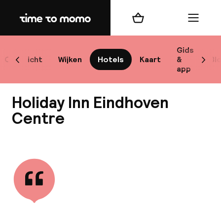
Home
Winkelmand
Menu
Ein
Gids
Overzicht
Wijken
Hotels
Kaart
&
Bl
Scroll naar links
Scrol
app
Best
Holiday Inn Eindhoven
Centre
Bekijk alle
best
Reis
W
Mij