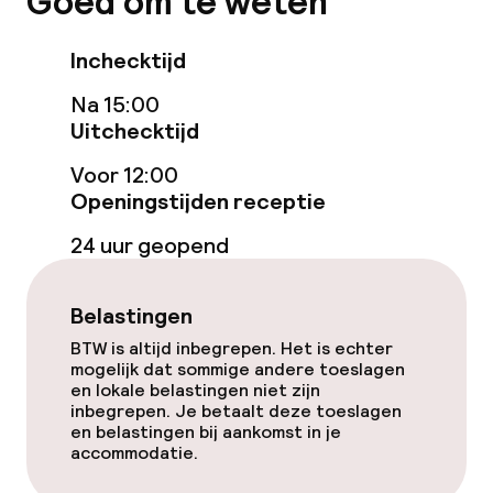
Goed om te weten
Entertainment
Inchecktijd
Gratis wifi
Na 15:00
Uitchecktijd
Tuin
Voor 12:00
Openingstijden receptie
Terras
24 uur geopend
Eet- en drinkgelegenheden
Belastingen
Restaurant
BTW is altijd inbegrepen. Het is echter
mogelijk dat sommige andere toeslagen
Bar
en lokale belastingen niet zijn
inbegrepen. Je betaalt deze toeslagen
en belastingen bij aankomst in je
accommodatie.
Eet- en drinkdiensten