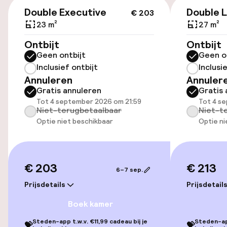
€ 203
Fietsverhuur
Double Executive
Double 
€ 203
23 m²
27 m²
Toegankelijkheid
Ontbijt
Ontbijt
Geen ontbijt
Geen o
Lift
Inclusief ontbijt
Inclusi
Annuleren
Annuler
Gratis annuleren
Gratis 
Voor toegankelijkheid
Tot 4 september 2026 om 21:59
Tot 4 s
geoptimaliseerde kamers beschikbaar
Niet-terugbetaalbaar
Niet-t
Optie niet beschikbaar
Optie ni
Kamers
Voor toegankelijkheid
€ 203
€ 213
geoptimaliseerde kamers beschikbaar
6–7 sep.
Prijsdetails
Prijsdetail
Entertainment
Boek kamer
Steden-app t.w.v. €11,99 cadeau bij je
Steden-app
💝
💝
Betaalde wifi