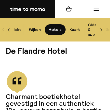
Home
Winkelmand
Menu
G
Gids
Overzicht
Wijken
Hotels
Kaart
&
Bl
Scroll naar links
Scrol
app
B
De Flandre Hotel
Bekijk alle
best
Reisi
Charmant boetiekhotel
gevestigd in een authentiek
We