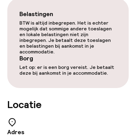
Zakelijke faciliteiten
Belastingen
Vergaderruimte
BTW is altijd inbegrepen. Het is echter
mogelijk dat sommige andere toeslagen
en lokale belastingen niet zijn
Beleid
inbegrepen. Je betaalt deze toeslagen
en belastingen bij aankomst in je
accommodatie.
Borg bij aankomst
Borg
Let op: er is een borg vereist. Je betaalt
Overal rookvrij
deze bij aankomst in je accommodatie.
Locatie
Adres