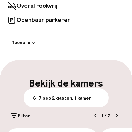
grandioze trappenhuizen en warm ingerichte
Overal rookvrij
gemeenschappelijke ruimtes, nodigen uit tot
ontspanning. Zakenreizigers kunnen
Openbaar parkeren
profiteren van de vergaderfaciliteiten ter
plaatse en gratis wifi is in het hele hotel
Welkom
beschikbaar.
Toon alle
Receptie: 24 uur geopend
Meertalige medewerkers
Bagageruimte
Bekijk de kamers
Parkeren & mobiliteit
6–7 sep
2 gasten, 1 kamer
Openbaar parkeren
Filter
1
/
2
Fietsenstalling