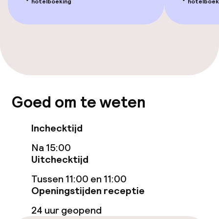
hotelboeking
hotelboek
Eet- en drinkgelegenheden
Bar
Eet- en drinkdiensten
Goed om te weten
Ontbijtbuffet
Inchecktijd
Roomservice
Na 15:00
Uitchecktijd
Schoonmaakvoorzieningen
Tussen 11:00 en 11:00
Openingstijden receptie
Wasservice
24 uur geopend