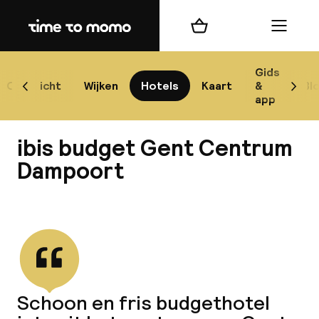
Home
Winkelmand
Menu
G
Gids
Overzicht
Wijken
Hotels
Kaart
&
Bl
Scroll naar links
Scrol
app
B
ibis budget Gent Centrum
Dampoort
Bekijk alle
best
Reisi
We
Schoon en fris budgethotel