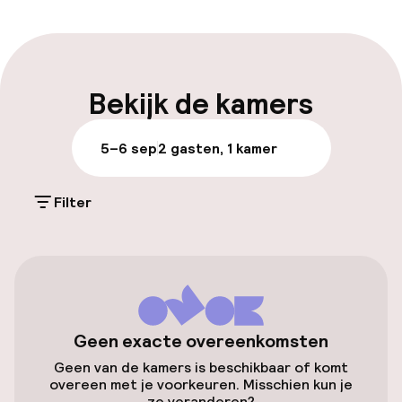
Meertalige medewerkers
Bagageruimte
Bekijk de kamers
Parkeren & mobiliteit
5–6 sep
2 gasten, 1 kamer
Parkeergelegenheid op eigen terrein
(buiten)
Filter
€ 14,00 per dag
Openbaar parkeren
Oplaadpunt elektrische auto op
locatie
Geen exacte overeenkomsten
Geen van de kamers is beschikbaar of komt
Fietsverhuur
overeen met je voorkeuren. Misschien kun je
ze veranderen?