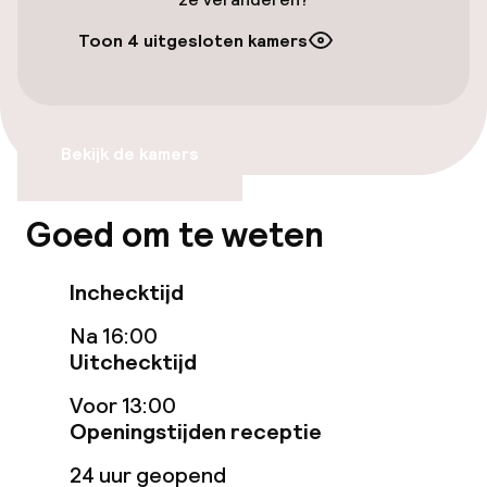
Toegankelijkheid
Toon 4 uitgesloten kamers
Overal rolstoeltoegankelijk
Lift
Bekijk de kamers
Voor toegankelijkheid
geoptimaliseerde kamers beschikbaar
Goed om te weten
Kamers
Inchecktijd
Familiekamers beschikbaar
Na 16:00
Uitchecktijd
Aansluitende kamers beschikbaar
Voor 13:00
Openingstijden receptie
Voor toegankelijkheid
geoptimaliseerde kamers beschikbaar
24 uur geopend