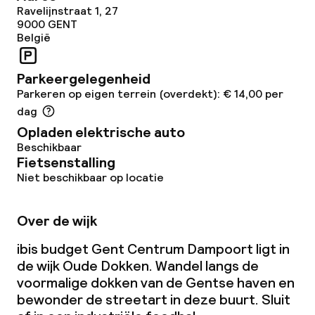
Ravelijnstraat 1, 27
9000
GENT
België
Beleid
Borg bij aankomst
Parkeergelegenheid
Parkeren op eigen terrein (overdekt): € 14,00 per
Overal rookvrij
dag
Opladen elektrische auto
Vrijgezellenfeesten of andere feesten
Beschikbaar
niet toegestaan
Fietsenstalling
Niet beschikbaar op locatie
Over de wijk
ibis budget Gent Centrum Dampoort ligt in
de wijk Oude Dokken. Wandel langs de
voormalige dokken van de Gentse haven en
bewonder de streetart in deze buurt. Sluit