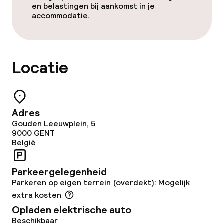
Roomservice
en belastingen bij aankomst in je
accommodatie.
Dieetopties
Locatie
Vegetarische opties
Faciliteiten en diensten voor kinderen
Adres
Speeltuin
Gouden Leeuwplein, 5
9000
GENT
België
Babysitservice
Parkeergelegenheid
Schoonmaakvoorzieningen
Parkeren op eigen terrein (overdekt): Mogelijk
extra kosten
Wasservice
Opladen elektrische auto
Beschikbaar