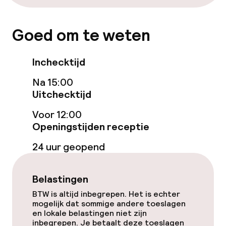
Gratis wifi
Goed om te weten
Tuin
Inchecktijd
Terras
Na 15:00
Game-kamer
Uitchecktijd
Voor 12:00
Eet- en drinkgelegenheden
Openingstijden receptie
24 uur geopend
Restaurant
Bar
Belastingen
BTW is altijd inbegrepen. Het is echter
mogelijk dat sommige andere toeslagen
Eet- en drinkdiensten
en lokale belastingen niet zijn
inbegrepen. Je betaalt deze toeslagen