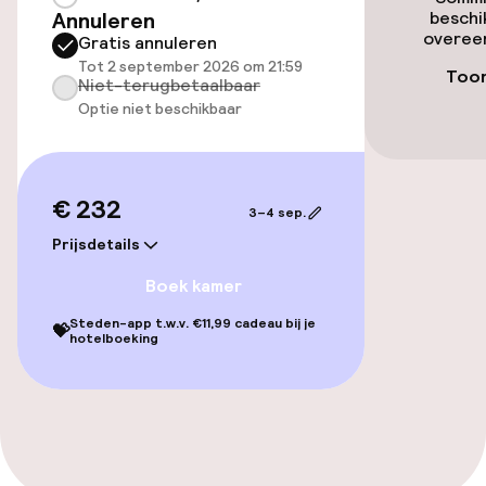
Annuleren
beschi
overeen
Gratis annuleren
Toegankelijkheid
Tot 2 september 2026 om 21:59
Toon
Niet-terugbetaalbaar
Optie niet beschikbaar
Overal rolstoeltoegankelijk
Lift
€ 232
3–4 sep.
Zwemmen & wellness
Prijsdetails
Boek kamer
Stoombad
Steden-app t.w.v. €11,99 cadeau bij je
💝
hotelboeking
Spacentrum
Fitnessruimte / gym
Entertainment