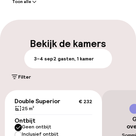
Toon alle
Receptie: 24 uur geopend
Meertalige medewerkers
Bagageruimte
Bekijk de kamers
Parkeren & mobiliteit
3–4 sep
2 gasten, 1 kamer
Parkeergelegenheid op eigen terrein
(buiten)
Filter
Mogelijk extra kosten
€ 232
Openbaar parkeren
Double Superior
€ 232
25 m²
Oplaadpunt elektrische auto op
G
Ontbijt
locatie
ov
Geen ontbijt
Fietsverhuur
Inclusief ontbijt
Sommi