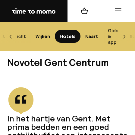
Home
Winkelmand
Menu
G
Gids
Overzicht
Wijken
Hotels
Kaart
&
Bl
Scroll naar links
Scrol
app
B
Novotel Gent Centrum
Bekijk alle
best
Reisi
In het hartje van Gent. Met
prima bedden en een goed
We