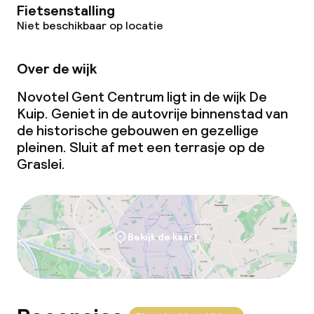
Fietsenstalling
Zakelijke faciliteiten
Niet beschikbaar op locatie
Conferentieruimte
Over de wijk
Vergaderruimte
Novotel Gent Centrum ligt in de wijk De
Kuip. Geniet in de autovrije binnenstad van
de historische gebouwen en gezellige
Beleid
pleinen. Sluit af met een terrasje op de
Graslei.
Overal rookvrij
Bekijk de kaart