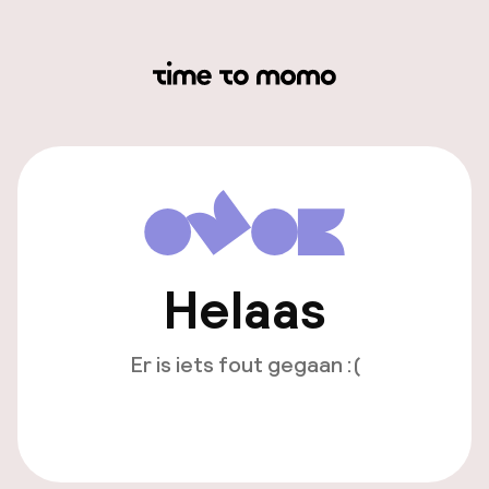
Helaas
Er is iets fout gegaan :(
Opnieuw laden