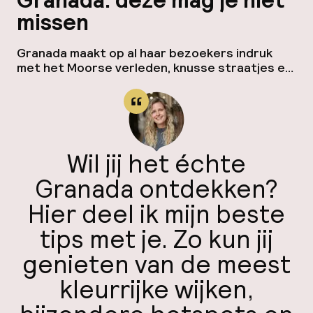
Granada: deze mag je niet
Mijn
missen
ver
Granada maakt op al haar bezoekers indruk
met het Moorse verleden, knusse straatjes en
Hul
bijzondere uitzichten, ontdek hier de top 10
bezienswaardigheden in Granada die jouw
bezoek aan de stad onvergetelijk maken.
Alhambra Als je maar één ding in Granada
O
bezoekt, laat het dan het Alhambra zijn. Het
Alhambra is een uitgebreid complex van
Wil jij het échte
verschillende […]
Granada ontdekken?
Hier deel ik mijn beste
Ne
tips met je. Zo kun jij
genieten van de meest
kleurrijke wijken,
Facebo