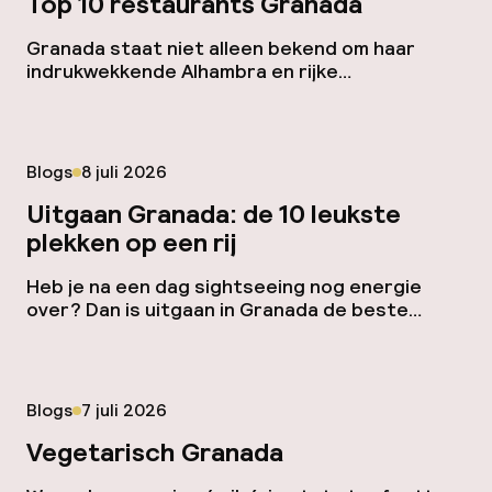
Top 10 restaurants Granada
daarnaast verkeersluwe delen waar niet ieder
voertuig […]
Granada staat niet alleen bekend om haar
indrukwekkende Alhambra en rijke
geschiedenis, maar ook om haar gevarieerde
gastronomie. Van traditionele tapasbars tot
moderne restaurants – deze stad heeft voor
elke smaak iets te bieden. In deze blog nemen
Gepubliceerd op
Blogs
8 juli 2026
we je mee langs de 10 beste restaurants in
Granada die je niet mag missen tijdens je […]
Uitgaan Granada: de 10 leukste
plekken op een rij
Heb je na een dag sightseeing nog energie
over? Dan is uitgaan in Granada de beste
manier om de dag levendig af te sluiten. Het
uitgaansleven van Granada is net zo divers als
haar geschiedenis: van gezellige tapasbars tot
hippe cocktailbars en nachtclubs waar je tot in
Gepubliceerd op
Blogs
7 juli 2026
de vroege uurtjes kunt dansen. Lemon Rock
Lemon […]
Vegetarisch Granada