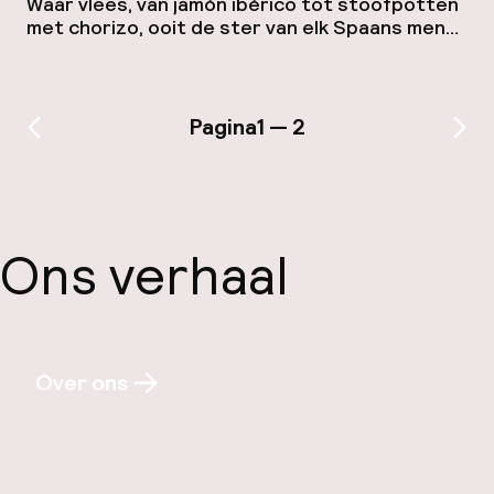
Waar vlees, van jamón ibérico tot stoofpotten
met chorizo, ooit de ster van elk Spaans menu
was, ontstaat in Granada nu een levendige
vegetarische eetcultuur. Steeds meer
restaurants bieden plantaardige gerechten. In
deze blog ontdek je de beste vegetarische
Pagina
1 — 2
Vorige pagina
Vol
hotspots van de stad. MEZZE Mezze is een
modern, sfeervol restaurant met een
wereldse kaart vol […]
Ons verhaal
Over ons