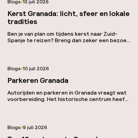
Gepubliceerd op
Blogs
13 juli 2026
Las Alpujarras is een regio aan de zuidkant van
de […]
Kerst Granada: licht, sfeer en lokale
tradities
Ben je van plan om tijdens kerst naar Zuid-
Spanje te reizen? Breng dan zeker een bezoek
aan Granada, want deze stad aan de voet van
de Sierra Nevada biedt met kerst een unieke
mix van traditie, licht en gezelligheid.
Kerstverlichting in Granada Vanaf eind
Gepubliceerd op
Blogs
10 juli 2026
november verlichten miljoenen fonkelende
lichtjes de straten van Granada. Vooral rond
Parkeren Granada
[…]
Autorijden en parkeren in Granada vraagt wat
voorbereiding. Het historische centrum heeft
smalle straten, verkeersbeperkingen en
cameracontroles. Laat de auto daarom bij
voorkeur buiten het oude centrum staan en
verken de stad te voet of met het openbaar
Gepubliceerd op
Blogs
9 juli 2026
vervoer. Verkeersbeperkingen en de
milieuzone Granada heeft een milieuzone en