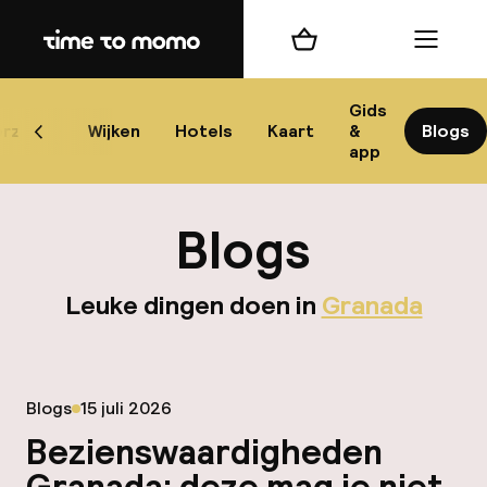
Home
Winkelmand
Menu
Gr
Gids
rzicht
Wijken
Hotels
Kaart
&
Blogs
Scroll naar links
app
B
Blogs
Leuke dingen doen in
Granada
best
Gepubliceerd op
Blogs
15 juli 2026
Reisi
Bezienswaardigheden
We