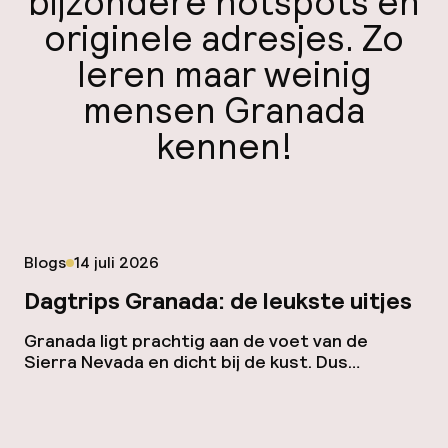
bijzondere hotspots en
originele adresjes. Zo
leren maar weinig
mensen Granada
kennen!
Gepubliceerd op
Blogs
14 juli 2026
Dagtrips Granada: de leukste uitjes
Granada ligt prachtig aan de voet van de
Sierra Nevada en dicht bij de kust. Dus
wanneer je genoeg hebt gezien van de stad,
zijn er volop leuke dagtrips mogelijk in de
omgeving. Ontdek hier de leukste dagtrips
vanuit Granada. Witte dorpen in Las Alpujarras