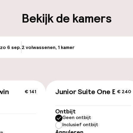
iliteit
Bekijk de kamers
keren
 zo 6 sep.
2 volwassenen, 1 kamer
Update beschikba
id
llness
win
Junior Suite One Bed
€ 141
€ 240
d
Spacentrum
Ontbijt
Geen ontbijt
Spa behandeling
Inclusief ontbijt
Annuleren
jt