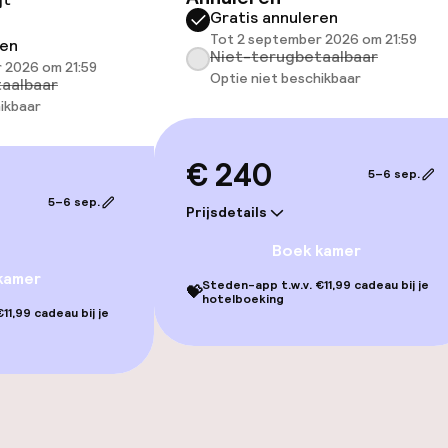
Massage
Gratis annuleren
Tot 2 september 2026 om 21:59
ren
Niet-terugbetaalbaar
 2026 om 21:59
Optie niet beschikbaar
aalbaar
ikbaar
€ 240
5–6 sep.
5–6 sep.
Prijsdetails
gelegenheden
Boek kamer
kamer
Steden-app t.w.v. €11,99 cadeau bij je
💝
hotelboeking
11,99 cadeau bij je
iensten