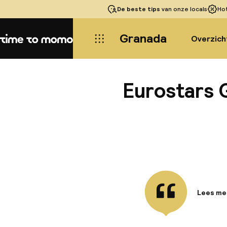
De beste tips
van onze locals
Ho
Granada
Overzich
Home
Eurostars 
Lees me
Informa
Dit hote
meest pr