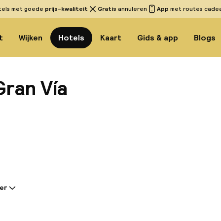
tels met goede
prijs-kwaliteit
Gratis
annuleren
App
met routes cadeau
t
Wijken
Hotels
Kaart
Gids & app
Blogs
Gran Vía
Bekijk 
er
tie gedeeld door de accommodatie:
l geniet een bevoorrechte locatie aan de Gran Vía de
ominente winkelstraten van Granada. Het hotel bevin