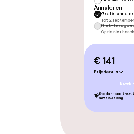
Stoombad
Annuleren
Gratis annule
Tot 2 september
Entertainment
Niet-terugbet
Optie niet besch
Gratis wifi
€ 141
Eet- en drink
Prijsdetails
Restaurant
Boek 
Steden-app t.w.v. €
Bar
💝
hotelboeking
Eet- en drinkd