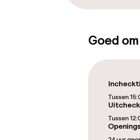
Ontbijtbuffet
Lunch à la car
Goed om
Zakelijke facili
Vergaderruim
Incheckt
Beleid
Tussen 15:
Overal rookvri
Uitcheck
Tussen 12:
Openings
24 uur ge