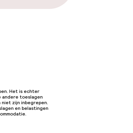
pen. Het is echter
e andere toeslagen
 niet zijn inbegrepen.
slagen en belastingen
ccommodatie.