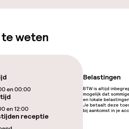
Diner à la carte
te
Roomservice
 te weten
teiten
te
ijd
Belastingen
00 en 00:00
BTW is altijd inbegre
mogelijk dat sommig
j
tijd
en lokale belastingen
Je betaalt deze toe
00 en 12:00
bij aankomst in je a
tijden receptie
opend