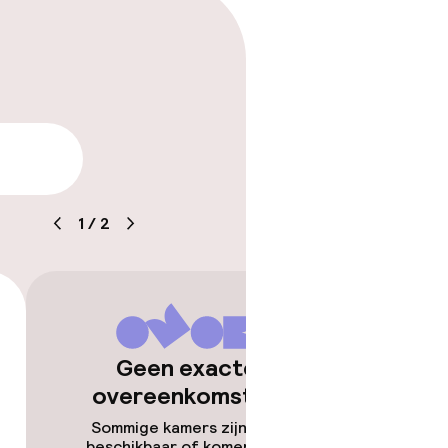
arheid
1
/
2
Geen exacte
overeenkomsten
en
Sommige kamers zijn niet
beschikbaar of komen niet