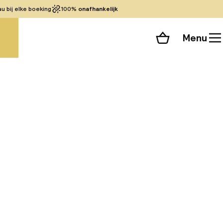
 bij elke boeking
100%
onafhankelijk
Menu
Winkelmand
Bekijk de kamers
alle 84 foto’s
 Colón, een van de
dt zich op