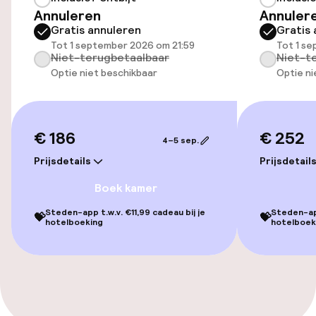
Privé zwembad
Annuleren
Annuler
Gratis annuleren
Gratis 
Hot tub
Tot 1 september 2026 om 21:59
Tot 1 s
Niet-terugbetaalbaar
Niet-t
Optie niet beschikbaar
Optie ni
Stoombad
Spacentrum
€ 186
€ 252
4–5 sep.
Spa behandelingen
Prijsdetails
Prijsdetail
Massage
Boek kamer
Steden-app t.w.v. €11,99 cadeau bij je
Steden-app
💝
💝
hotelboeking
hotelboek
Entertainment
Gratis wifi
Eet- en drinkgelegenheden