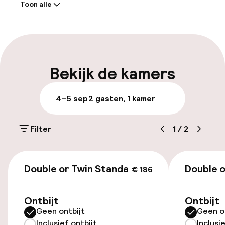
Toon alle
Receptie: 24 uur geopend
Express check-out mogelijk
Meertalige medewerkers
Bekijk de kamers
Parkeren & mobiliteit
4–5 sep
2 gasten, 1 kamer
Openbaar parkeren
Filter
1
/
2
Toegankelijkheid
€ 186
Double or Twin Standard
Double o
€ 186
Lift
Ontbijt
Ontbijt
Zwemmen & wellness
Geen ontbijt
Geen o
Inclusief ontbijt
Inclusi