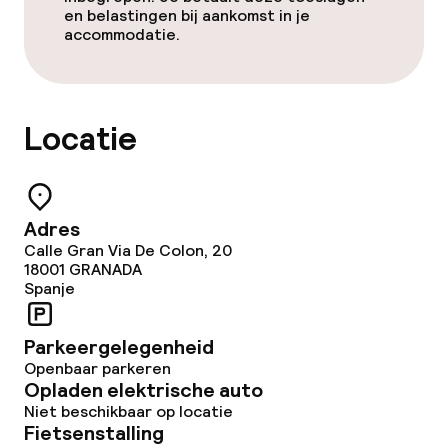
en belastingen bij aankomst in je
Vergaderruimte
accommodatie.
Beleid
Locatie
Overal rookvrij
Adres
Calle Gran Via De Colon, 20
18001
GRANADA
Spanje
Parkeergelegenheid
Openbaar parkeren
Opladen elektrische auto
Niet beschikbaar op locatie
Fietsenstalling