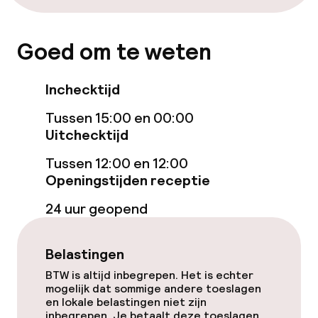
Restaurant
Goed om te weten
Bar
Inchecktijd
Eet- en drinkdiensten
Tussen 15:00 en 00:00
Uitchecktijd
Ontbijtbuffet
Tussen 12:00 en 12:00
Openingstijden receptie
Lunch à la carte
24 uur geopend
Diner à la carte
Roomservice
Belastingen
BTW is altijd inbegrepen. Het is echter
mogelijk dat sommige andere toeslagen
Zakelijke faciliteiten
en lokale belastingen niet zijn
inbegrepen. Je betaalt deze toeslagen