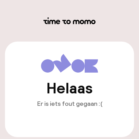
Helaas
Er is iets fout gegaan :(
Opnieuw laden