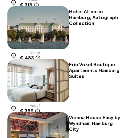
€ 318
Locatie
Hotel Atlantic
Hamburg, Autograph
Collection
Vanaf
€ 483
Locatie
Eric Vokel Boutique
Apartments Hamburg
Suites
Vanaf
€ 389
Locatie
Vienna House Easy by
Wyndham Hamburg
City