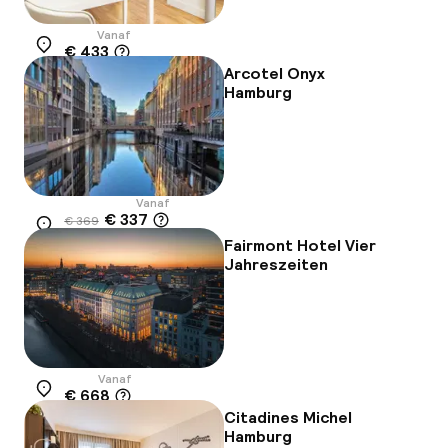
Vanaf
€ 433
Locatie
Arcotel Onyx
Hamburg
Vanaf
€ 337
€ 369
Locatie
-9%
Fairmont Hotel Vier
Jahreszeiten
Vanaf
€ 668
Locatie
Citadines Michel
Hamburg