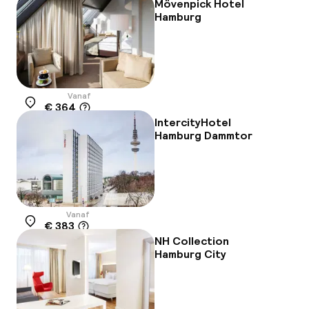
Mövenpick Hotel
Hamburg
Vanaf
€ 364
Locatie
IntercityHotel
Hamburg Dammtor
Vanaf
€ 383
Locatie
NH Collection
Hamburg City