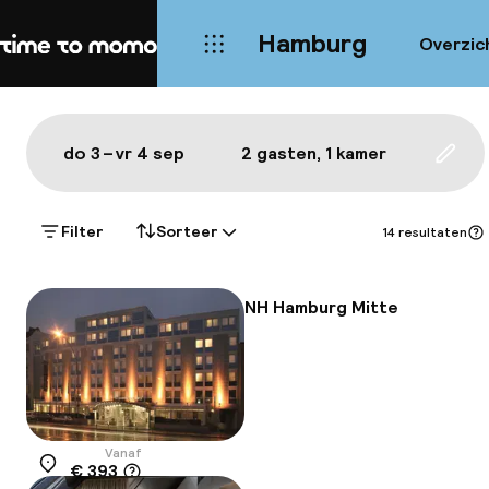
Hamburg
Overzic
Home
Kaart Hamburg: de beste hotel
Alles
Hotels
Wijken
Eten & drinken
Bezie
Toon op de kaart:
do 3 – vr 4 sep
2 gasten, 1 kamer
Upda
Filter
Sorteer
14 resultaten
NH Hamburg Mitte
Vanaf
€ 393
Locatie