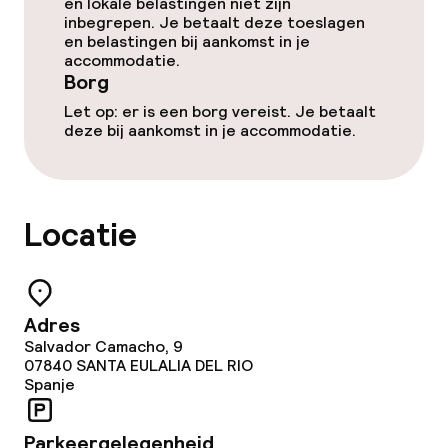
Turks stoombad (hamam)
en lokale belastingen niet zijn
inbegrepen. Je betaalt deze toeslagen
en belastingen bij aankomst in je
Spa behandelingen
accommodatie.
Borg
Massage
Let op: er is een borg vereist. Je betaalt
deze bij aankomst in je accommodatie.
Fitnessruimte / gym
Entertainment
Locatie
Gratis wifi
Tuin
Adres
Salvador Camacho, 9
Terras
07840
SANTA EULALIA DEL RIO
Spanje
Zonneterras
Parkeergelegenheid