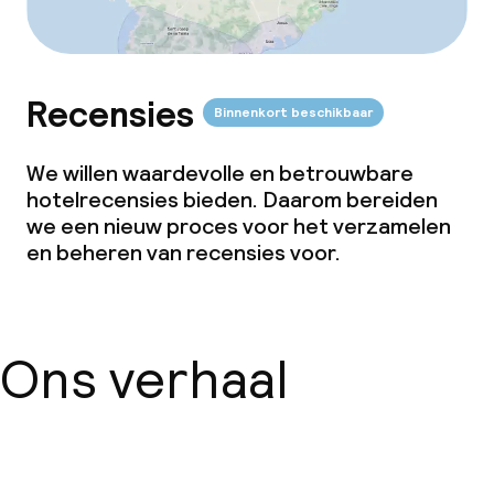
Diner, vast menu
Roomservice
Recensies
Binnenkort beschikbaar
Dieetopties
We willen waardevolle en betrouwbare
hotelrecensies bieden. Daarom bereiden
Speciale dieetopties
we een nieuw proces voor het verzamelen
en beheren van recensies voor.
Faciliteiten en diensten voor kinderen
Kinderzwembad
Ons verhaal
Kinderclub
Babysitservice
Over ons