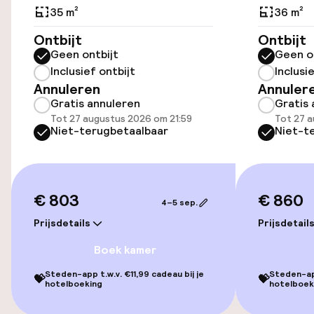
35 m²
36 m²
Openbaar parkeren
Ontbijt
Ontbijt
Geen ontbijt
Geen o
Luchthavenshuttle
Inclusief ontbijt
Inclusi
Annuleren
Annuler
Gratis annuleren
Gratis 
Toegankelijkheid
Tot 27 augustus 2026 om 21:59
Tot 27 a
Niet-terugbetaalbaar
Niet-t
Overal rolstoeltoegankelijk
Lift
€ 803
€ 860
4–5 sep.
Voor toegankelijkheid
geoptimaliseerde kamers beschikbaar
Prijsdetails
Prijsdetail
Boek kamer
Kamers
Steden-app t.w.v. €11,99 cadeau bij je
Steden-app
💝
💝
hotelboeking
hotelboek
Voor toegankelijkheid