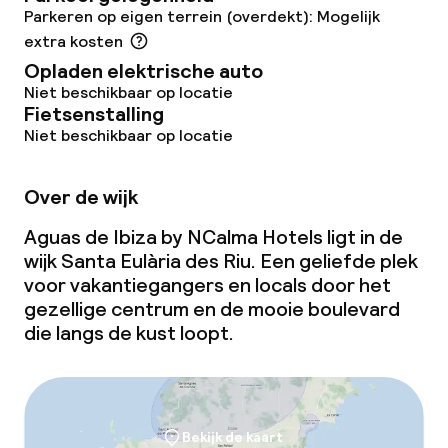
TV lounge
Parkeren op eigen terrein (overdekt): Mogelijk
extra kosten
Opladen elektrische auto
Eet- en drinkgelegenheden
Niet beschikbaar op locatie
Fietsenstalling
Restaurant
Niet beschikbaar op locatie
Bar
Over de wijk
Aguas de Ibiza by NCalma Hotels ligt in de
Eet- en drinkdiensten
wijk Santa Eulària des Riu. Een geliefde plek
voor vakantiegangers en locals door het
Ontbijtbuffet
gezellige centrum en de mooie boulevard
die langs de kust loopt.
Lunch à la carte
Lunch, vast menu
Diner à la carte
Bekijk de kaart