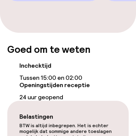
geoptimaliseerde kamers beschikbaar
Zwemmen & wellness
Zoetwater binnenzwembad
Goed om te weten
Zoetwater buitenzwembad
Kinderzwembad
Inchecktijd
Tussen 15:00 en 02:00
Ligstoelen
Openingstijden receptie
Parasols
24 uur geopend
Hot tub
Belastingen
Stoombad
BTW is altijd inbegrepen. Het is echter
mogelijk dat sommige andere toeslagen