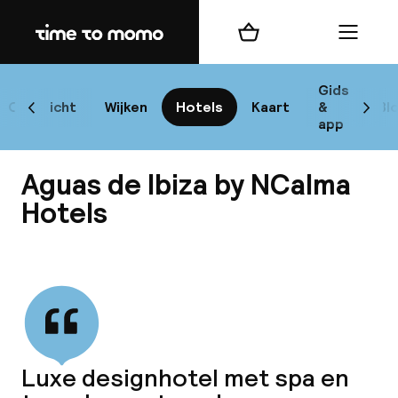
Home
Winkelmand
Menu
I
Gids
Overzicht
Wijken
Hotels
Kaart
&
Bl
Scroll naar links
Scrol
app
B
Aguas de Ibiza by NCalma
Hotels
Bekijk alle
best
Reisi
We
Luxe designhotel met spa en