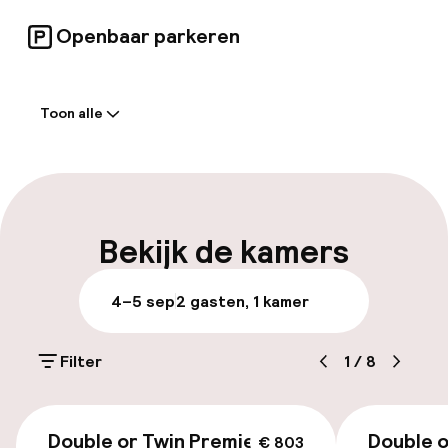
Openbaar parkeren
Welkom
Toon alle
Receptie: 24 uur geopend
Meertalige medewerkers
Bagageruimte
Bekijk de kamers
Parkeren & mobiliteit
4–5 sep
2 gasten, 1 kamer
Parkeergelegenheid op eigen terrein
(buiten)
Filter
1
/
8
Mogelijk extra kosten
€ 803
Parkeerservice
Double or Twin Premier
Double o
€ 803