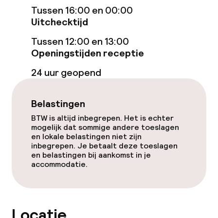
Tussen 16:00 en 00:00
Restaurant
Uitchecktijd
Tussen 12:00 en 13:00
Bar
Openingstijden receptie
24 uur geopend
Schoonmaakvoorzieningen
Wasservice
Belastingen
BTW is altijd inbegrepen. Het is echter
mogelijk dat sommige andere toeslagen
Beleid
en lokale belastingen niet zijn
inbegrepen. Je betaalt deze toeslagen
en belastingen bij aankomst in je
Overal rookvrij
accommodatie.
Uitsluitend volwassenen
Locatie