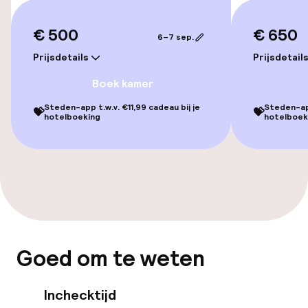
Zoetwater buitenzwembad
€ 500
€ 650
6–7 sep.
Ligstoelen
Prijsdetails
Prijsdetail
Parasols
Boek kamer
Steden-app t.w.v. €11,99 cadeau bij je
Steden-app
Fitnessruimte / gym
💝
💝
hotelboeking
hotelboek
Entertainment
Gratis wifi
Tuin
Goed om te weten
Terras
Inchecktijd
Eet- en drinkgelegenheden