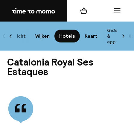
Home
Winkelmand
Menu
I
Gids
Overzicht
Wijken
Hotels
Kaart
&
Bl
Scroll naar links
Scrol
app
B
Catalonia Royal Ses
Estaques
Bekijk alle
best
Reisi
We