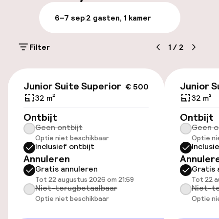
Parkeren & mobiliteit
6–7 sep
2 gasten, 1 kamer
Openbaar parkeren
Filter
1
/
2
Oplaadpunt elektrische auto op
locatie
€ 500
Junior Suite Superior
Junior S
€ 500
32 m²
32 m²
Toegankelijkheid
Ontbijt
Ontbijt
Overal rolstoeltoegankelijk
Geen ontbijt
Geen o
Optie niet beschikbaar
Optie ni
Inclusief ontbijt
Inclusi
Lift
Annuleren
Annuler
Gratis annuleren
Gratis 
Tot 22 augustus 2026 om 21:59
Tot 22 a
Zwemmen & wellness
Niet-terugbetaalbaar
Niet-t
Optie niet beschikbaar
Optie ni
Zoetwater binnenzwembad