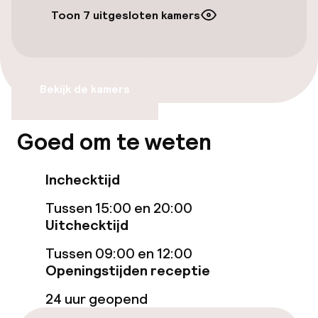
Betaalde wifi
Toon 7 uitgesloten kamers
TV lounge
Bekijk de kamers
Beleid
Overal rookvrij
Goed om te weten
Inchecktijd
Tussen 15:00 en 20:00
Uitchecktijd
Tussen 09:00 en 12:00
Openingstijden receptie
24 uur geopend