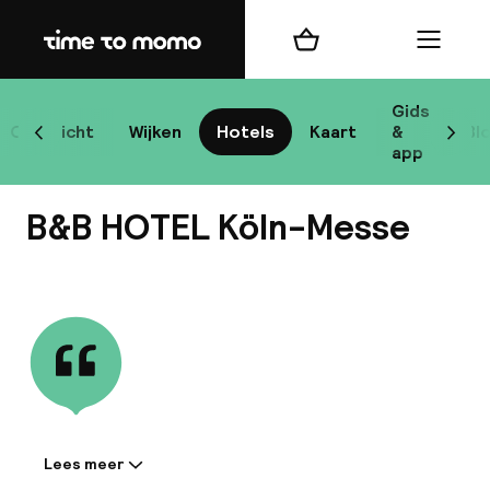
Home
Winkelmand
Menu
Ke
Gids
Overzicht
Wijken
Hotels
Kaart
&
Bl
Scroll naar links
Scrol
app
B
B&B HOTEL Köln-Messe
Bekijk alle
best
Reisi
We
Lees meer
Informatie gedeeld door de