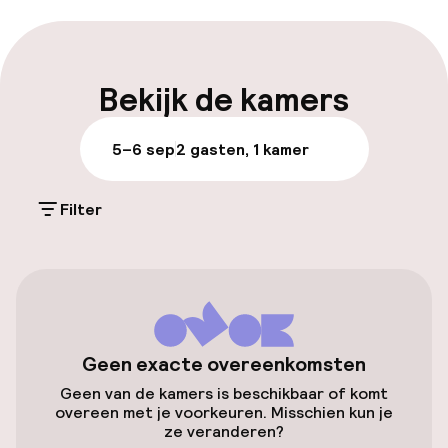
Parkeren & mobiliteit
Parkeergelegenheid op eigen terrein
Bekijk de kamers
(buiten)
Mogelijk extra kosten
5–6 sep
2 gasten, 1 kamer
Openbaar parkeren
Filter
Toegankelijkheid
Overal rolstoeltoegankelijk
Lift
Geen exacte overeenkomsten
Geen van de kamers is beschikbaar of komt
overeen met je voorkeuren. Misschien kun je
Entertainment
ze veranderen?