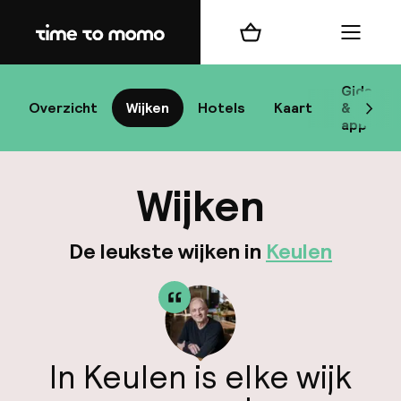
Home
Winkelmand
Menu
Ke
Gids
Overzicht
Wijken
Hotels
Kaart
&
Scrol
app
B
Wijken
De leukste wijken in
Keulen
best
Reisi
In Keulen is elke wijk
We