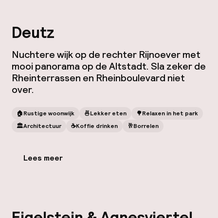
Deutz
Nuchtere wijk op de rechter Rijnoever met
mooi panorama op de Altstadt. Sla zeker de
Rheinterrassen en Rheinboulevard niet
over.
🏠
Rustige woonwijk
🍜
Lekker eten
🌳
Relaxen in het park
🏛️
Architectuur
☕️
Koffie drinken
🥂
Borrelen
Lees meer
Eigelstein & Agnesviertel