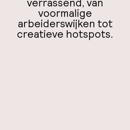
verrassend, van
Mijn
voormalige
ver
arbeiderswijken tot
Hul
creatieve hotspots.
O
Ne
Facebo