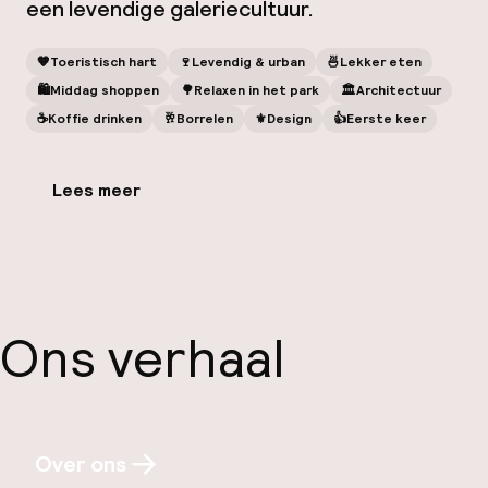
een levendige galeriecultuur.
🧡
Toeristisch hart
🍷
Levendig & urban
🍜
Lekker eten
🛍
Middag shoppen
🌳
Relaxen in het park
🏛️
Architectuur
☕️
Koffie drinken
🥂
Borrelen
⚜️
Design
👍
Eerste keer
Lees meer
Ons verhaal
Over ons