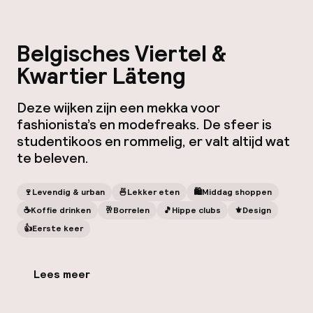
Belgisches Viertel &
Kwartier Läteng
Deze wijken zijn een mekka voor
fashionista’s en modefreaks. De sfeer is
studentikoos en rommelig, er valt altijd wat
te beleven.
🍷
Levendig & urban
🍜
Lekker eten
🛍
Middag shoppen
☕️
Koffie drinken
🥂
Borrelen
🎵
Hippe clubs
⚜️
Design
👍
Eerste keer
Lees meer