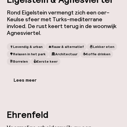
Rond Eigelstein vermengt zich een oer-
Keulse sfeer met Turks-mediterrane
invloed. De rust keert terug in de woonwijk
Agnesviertel.
🍷
Levendig & urban
🔥
Rauw & alternatief
🍜
Lekker eten
🌳
Relaxen in het park
🏛️
Architectuur
☕️
Koffie drinken
🥂
Borrelen
👍
Eerste keer
Lees meer
Ehrenfeld