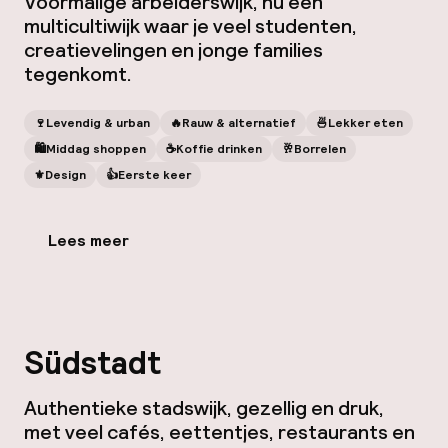
Voormalige arbeiderswijk, nu een
multicultiwijk waar je veel studenten,
creatievelingen en jonge families
tegenkomt.
🍷
Levendig & urban
🔥
Rauw & alternatief
🍜
Lekker eten
🛍
Middag shoppen
☕️
Koffie drinken
🥂
Borrelen
⚜️
Design
👍
Eerste keer
Lees meer
Südstadt
Authentieke stadswijk, gezellig en druk,
met veel cafés, eettentjes, restaurants en