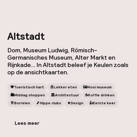
Altstadt
Dom, Museum Ludwig, Römisch-
Germanisches Museum, Alter Markt en
Rijnkade… In Altstadt beleef je Keulen zoals
op de ansichtkaarten.
🧡
Toeristisch hart
🍜
Lekker eten
🖼
Mooi museum
🛍
Middag shoppen
🏛️
Architectuur
☕️
Koffie drinken
🥂
Borrelen
🎵
Hippe clubs
⚜️
Design
👍
Eerste keer
Lees meer