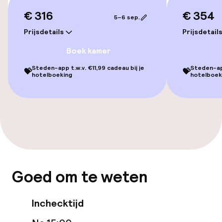
€ 316
€ 354
5–6 sep.
Spa behandelingen
Prijsdetails
Prijsdetail
Massage
Boek kamer
Fitnessruimte / gym
Steden-app t.w.v. €11,99 cadeau bij je
Steden-app
💝
💝
hotelboeking
hotelboek
Entertainment
Betaalde wifi
Tuin
Terras
Goed om te weten
TV lounge
Inchecktijd
Game-kamer