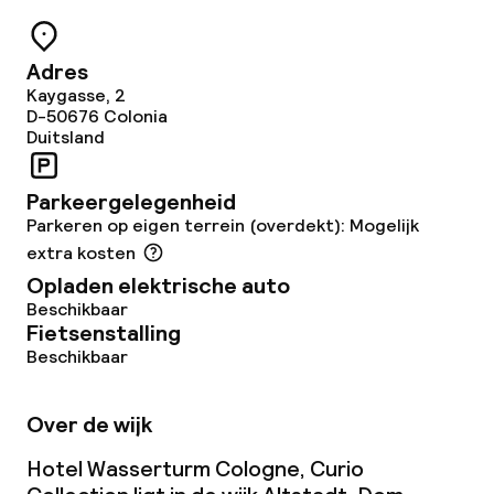
Zakelijke faciliteiten
Adres
Kaygasse, 2
D-50676
Colonia
Vergaderruimte
Duitsland
Beleid
Parkeergelegenheid
Parkeren op eigen terrein (overdekt): Mogelijk
Overal rookvrij
extra kosten
Opladen elektrische auto
Beschikbaar
Fietsenstalling
Beschikbaar
Over de wijk
Hotel Wasserturm Cologne, Curio