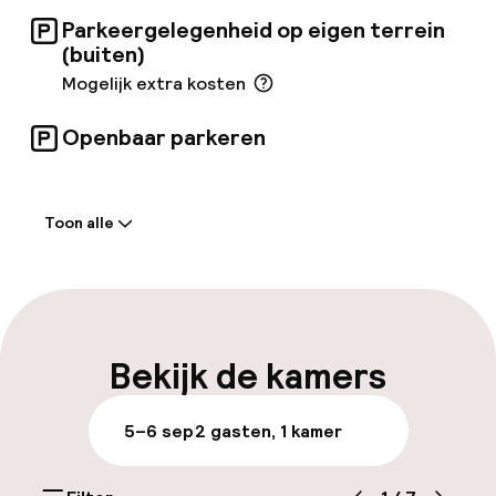
Parkeergelegenheid op eigen terrein
(buiten)
Mogelijk extra kosten
Openbaar parkeren
Welkom
Toon alle
Receptie: 24 uur geopend
Parkeren & mobiliteit
Parkeergelegenheid op eigen terrein
Bekijk de kamers
(buiten)
Mogelijk extra kosten
5–6 sep
2 gasten, 1 kamer
Openbaar parkeren