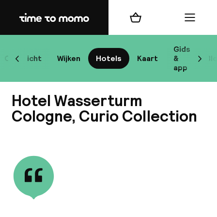
Home
Winkelmand
Menu
Ke
Gids
Overzicht
Wijken
Hotels
Kaart
&
Bl
Scroll naar links
Scrol
app
B
Hotel Wasserturm
Cologne, Curio Collection
Bekijk alle
best
Reisi
We