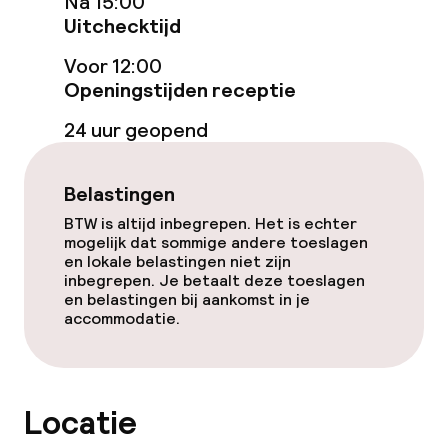
Na 15:00
Uitchecktijd
Eet- en drinkgelegenheden
Voor 12:00
Openingstijden receptie
Bar
24 uur geopend
Eet- en drinkdiensten
Belastingen
BTW is altijd inbegrepen. Het is echter
Ontbijtbuffet
mogelijk dat sommige andere toeslagen
en lokale belastingen niet zijn
Lunch à la carte
inbegrepen. Je betaalt deze toeslagen
en belastingen bij aankomst in je
accommodatie.
Diner à la carte
Schoonmaakvoorzieningen
Locatie
Wasfaciliteiten (wasmachine)