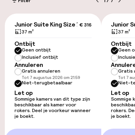
Filter
1
/
7
Oplaadpunt elektrische auto op
locatie
€ 316
Junior Suite King Size Bed
Junior S
€ 316
Fietsenstalling
37 m²
37 m²
Ontbijt
Ontbijt
Toegankelijkheid
Geen ontbijt
Geen o
Inclusief ontbijt
Inclusi
Overal rolstoeltoegankelijk
Annuleren
Annuler
Gratis annuleren
Gratis 
Tot 7 augustus 2026 om 21:59
Tot 7 au
Niet-terugbetaalbaar
Niet-t
Kamers
Let op
Let op
Kamers voor rokers beschikbaar
Sommige kamers van dit type zijn
Sommige ka
beschikbaar als kamer voor
beschikbaa
rokers. Deel je voorkeur wanneer
rokers. De
je boekt.
je boekt.
Zwemmen & wellness
Solarium