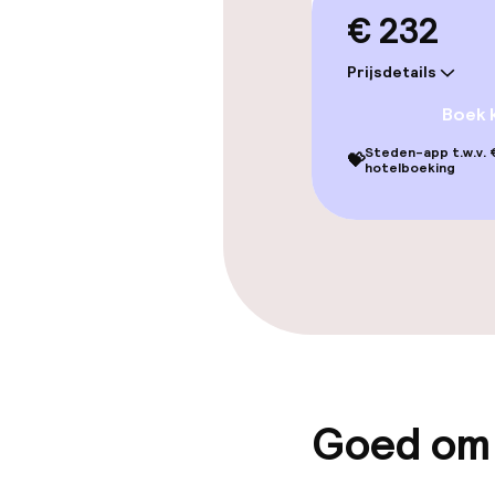
€ 232
Fitnessruimte
Prijsdetails
Boek 
Entertainment
Steden-app t.w.v. €
💝
hotelboeking
Betaalde wifi
Eet- en drink
Restaurant
Bar
Goed om