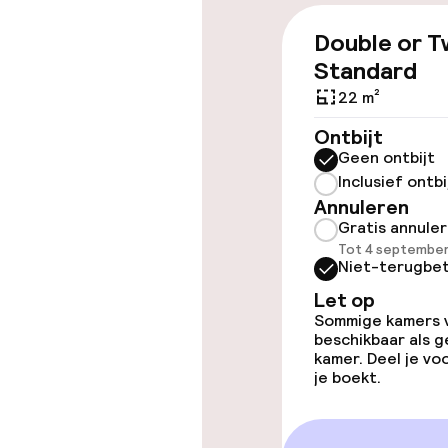
Double or T
Overal rolstoe
Standard
Lift
22 m²
Ontbijt
Geen ontbijt
Inclusief ontbi
Annuleren
Kamers
Gratis annule
Tot 4 september
Niet-terugbet
Voor toeganke
geoptimalise
Let op
beschikbaar
Sommige kamers va
beschikbaar als g
kamer. Deel je v
je boekt.
Zwemmen & we
Zoetwater b