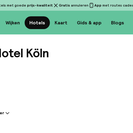
tels met goede
prijs-kwaliteit
Gratis
annuleren
App
met routes cadeau
Wijken
Hotels
Kaart
Gids & app
Blogs
otel Köln
Bekijk 
er
tie gedeeld door de accommodatie:
ngs gerenoveerde hotel met een 24-uursreceptie ligt 
ölnmesse Exhibition Centre en de Lanxess Arena. Gas