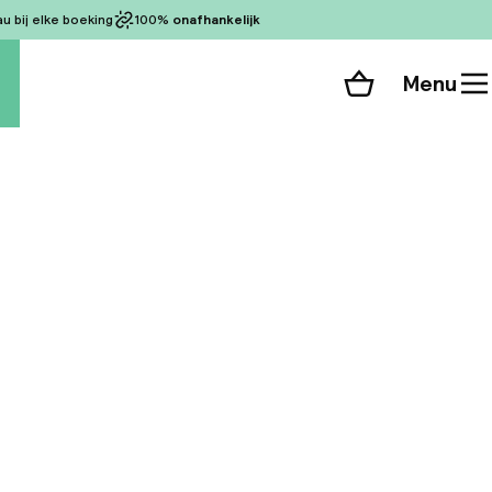
 bij elke boeking
100%
onafhankelijk
Menu
Winkelmand
Bekijk de kamers
alle 57 foto’s
op slechts 1, 5 km
ten kunnen gratis