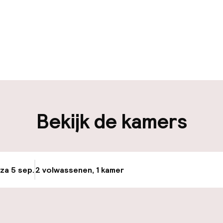
uur geopend
Bagageruimte
edewerkers
iliteit
Bekijk de kamers
nheid op eigen
n)
 za 5 sep.
2 volwassenen, 1 kamer
Update beschikba
keren
id