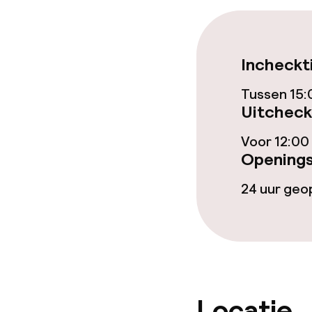
Eet- en drinkd
Ontbijtbuffet
Incheckt
Diner à la car
Tussen 15:
Uitcheck
Schoonmaakvo
Voor 12:00
Openings
Wasservice
24 uur ge
Zakelijke facili
Conferentier
Vergaderruim
Locatie