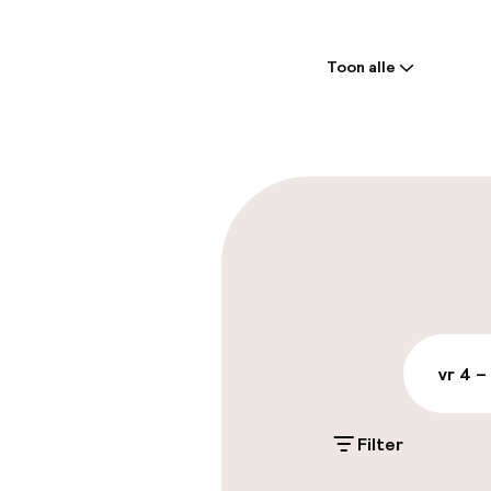
Welkom
Toon alle
Receptie: 24 
Meertalige m
Parkeren & mob
Parkeergelege
terrein (buite
€ 13,00 per dag
vr 4 –
Openbaar par
Filter
Toegankelijkhe