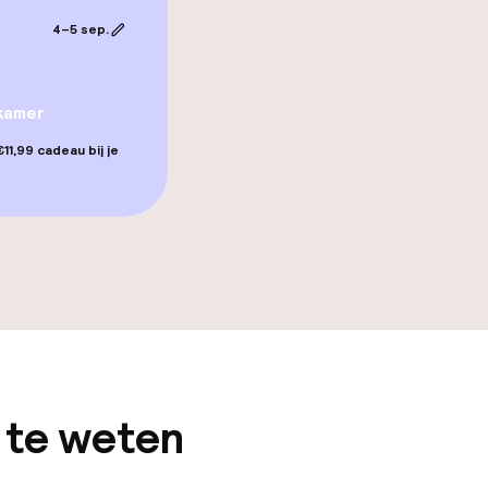
4–5 sep.
 / gym
kamer
11,99 cadeau bij je
gelegenheden
 te weten