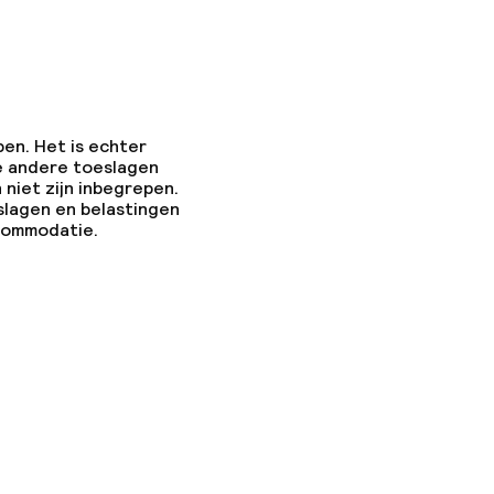
pen. Het is echter
e andere toeslagen
 niet zijn inbegrepen.
slagen en belastingen
ccommodatie.