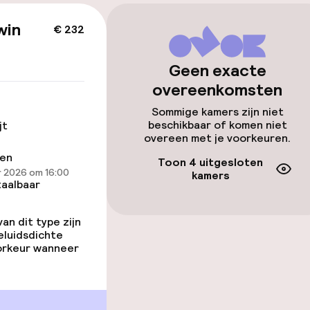
win
€ 232
ltoegankelijk
Voor toegankelij
geoptimaliseerd
beschikbaar
Geen exacte
overeenkomsten
Sommige kamers zijn niet
beschikbaar of komen niet
jt
overeen met je voorkeuren.
ren
Toon 4 uitgesloten
 2026 om 16:00
kamers
aalbaar
lijkheid
erde kamers
n dit type zijn
eluidsdichte
oorkeur wanneer
llness
uitenzwembad