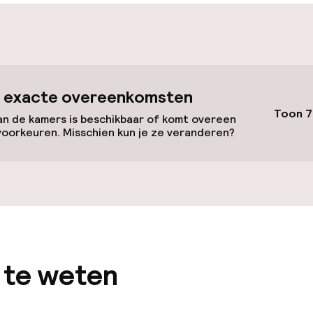
id
ltoegankelijk
Voor toegankelij
geoptimaliseerd
beschikbaar
 exacte overeenkomsten
Toon 7
n de kamers is beschikbaar of komt overeen
voorkeuren. Misschien kun je ze veranderen?
 beschikbaar
lijkheid
erde kamers
 te weten