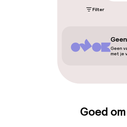
Toegankelijkhe
Filter
Overal rolstoe
Lift
Geen
Geen va
met je 
Kamers
Familiekamers
Voor toeganke
geoptimalise
Goed om
beschikbaar