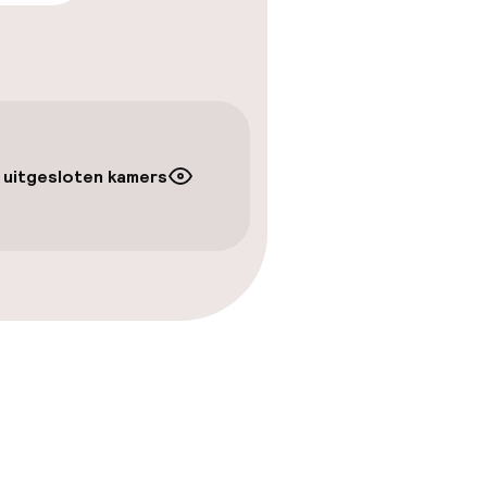
kheid
e kamers
 uitgesloten kamers