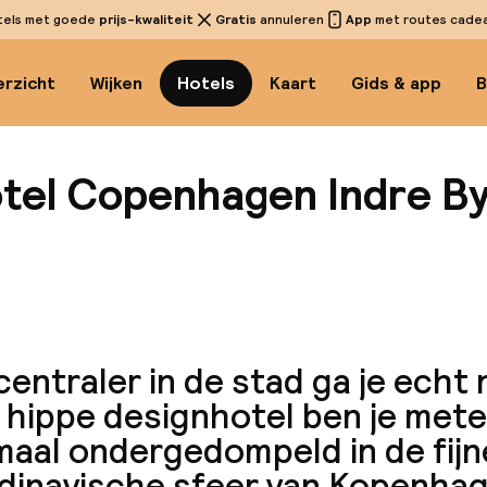
tels met goede
prijs-kwaliteit
Gratis
annuleren
App
met routes cadeau
rzicht
Wijken
Hotels
Kaart
Gids & app
B
tel Copenhagen Indre B
Bekijk 
entraler in de stad ga je echt 
t hippe designhotel ben je met
maal ondergedompeld in de fijn
dinavische sfeer van Kopenhag