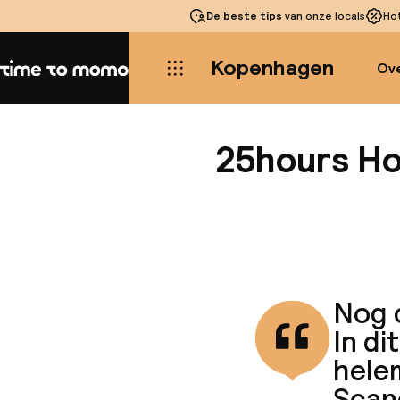
De beste tips
van onze locals
Ho
Kopenhagen
Ove
Home
25hours Ho
Nog c
In di
hele
Scan