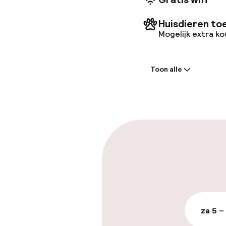
Huisdieren to
Mogelijk extra k
Welkom
Toon alle
Receptie: 24 
Bagageruimte
Parkeren & mob
Openbaar par
Fietsverhuur
za 5 –