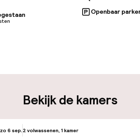
Openbaar parke
egestaan
osten
uur geopend
iliteit
Bekijk de kamers
keren
Fietsen beschik
 zo 6 sep.
2 volwassenen, 1 kamer
Update beschikba