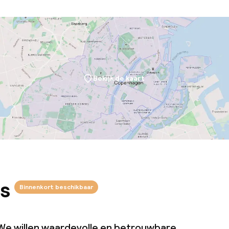
teiten
te
Bekijk de kaart
j
eren toegestaan
 5 kg)
s
Binnenkort beschikbaar
We willen waardevolle en betrouwbare