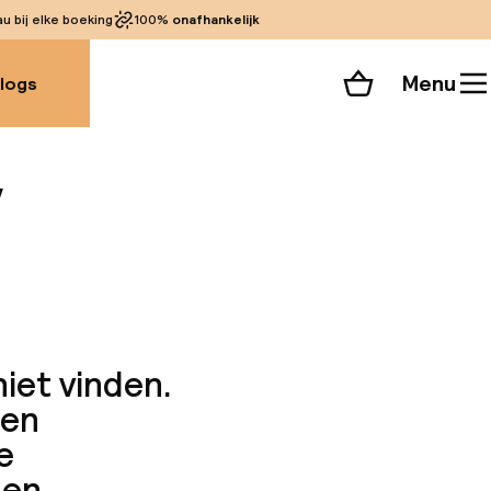
 bij elke boeking
100%
onafhankelijk
Menu
logs
Winkelmand
y
Bekijk de kamers
alle 135 foto’s
niet vinden.
een
e
en.