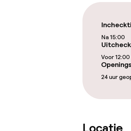
Zwemmen & we
Fitnessruimte
Incheckt
Na 15:00
Uitcheck
Entertainment
Voor 12:00
Gratis wifi
Openings
24 uur ge
Eet- en drink
Restaurant
Bar
Locatie