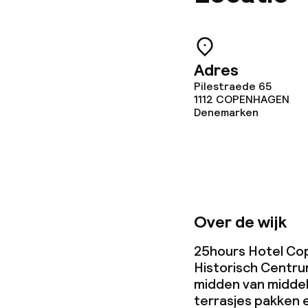
Eet- en drinkd
Ontbijtbuffet
Adres
Pilestraede 65
Diner à la car
1112
COPENHAGEN
Denemarken
Dieetopties
Glutenvrije op
Vegetarische 
Over de wijk
25hours Hotel Cope
Historisch Centrum
Schoonmaakvo
midden van middel
terrasjes pakken e