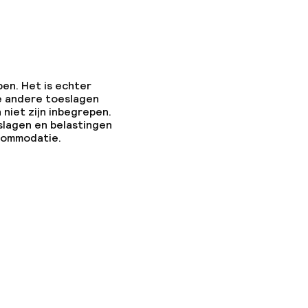
pen. Het is echter
e andere toeslagen
 niet zijn inbegrepen.
slagen en belastingen
ccommodatie.