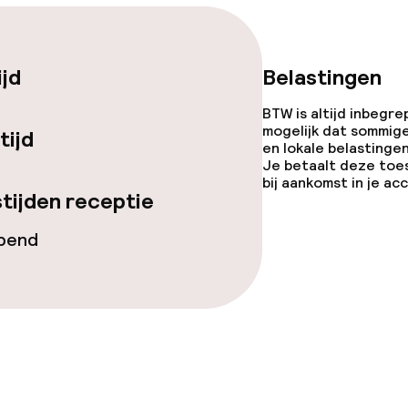
llness
 / gym
ijd
Belastingen
BTW is altijd inbegre
mogelijk dat sommig
tijd
en lokale belastingen
Je betaalt deze toe
bij aankomst in je a
tijden receptie
opend
gelegenheden