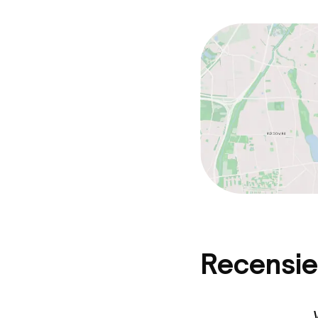
Wasservice
Zakelijke facili
Vergaderruim
Beleid
Overal rookvri
Kleine huisdi
(minder dan de
Recensie