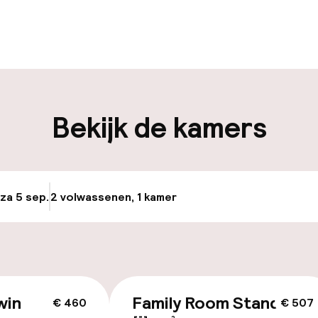
uur geopend
Meertalige med
en mogelijk
Bagageruimte
iliteit
Bekijk de kamers
nheid op eigen
Fietsenstalling
n)
Fietsverhuur
ag
 za 5 sep.
2 volwassenen, 1 kamer
Update beschikba
Fietsen beschik
keren
id
win
Family Room Standard
€ 460
€ 507