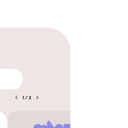
ewerkers
arheid
baar
1
/
2