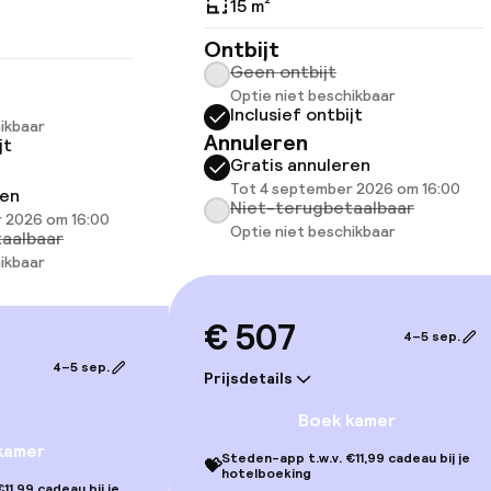
15 m²
Ontbijt
Geen ontbijt
llness
Optie niet beschikbaar
Inclusief ontbijt
ikbaar
 / gym
Annuleren
jt
Gratis annuleren
Tot 4 september 2026 om 16:00
ren
Niet-terugbetaalbaar
 2026 om 16:00
Optie niet beschikbaar
aalbaar
ikbaar
€ 507
4–5 sep.
4–5 sep.
gelegenheden
Prijsdetails
Boek kamer
kamer
Steden-app t.w.v. €11,99 cadeau bij je
💝
hotelboeking
11,99 cadeau bij je