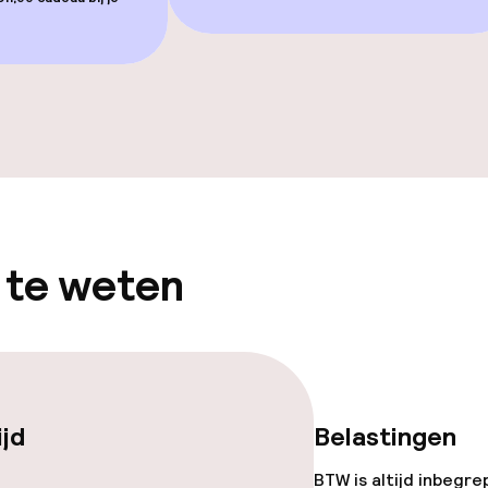
iensten
 te weten
ties
 diensten voor kinderen
ijd
Belastingen
e
BTW is altijd inbegre