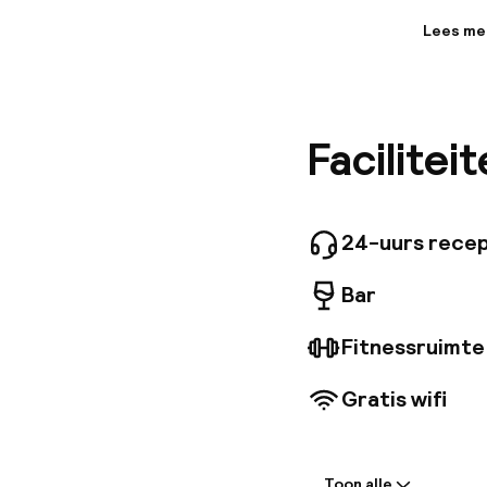
Lees me
Informa
Uniek, k
bruisend
echte ga
Facilitei
graag om 
5 minuten
Kongevej
kijken e
overtreff
24-uurs recep
Bar
Fitnessruimte
Gratis wifi
Welkom
Toon alle