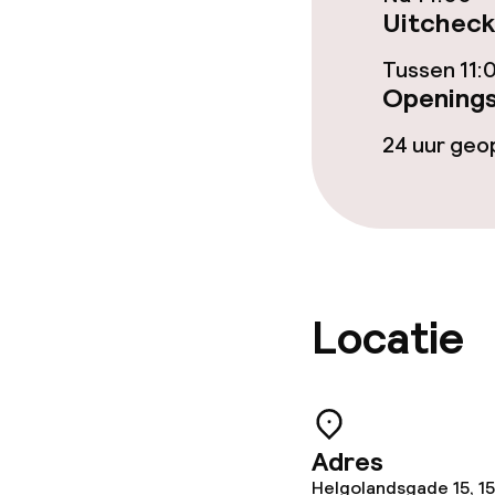
Uitcheck
Schoonmaakvo
Tussen 11:
Openings
Wasfaciliteit
24 uur ge
Wasservice
Zakelijke facili
Vergaderruim
Locatie
Beleid
Overal rookvri
Adres
Helgolandsgade 15, 15