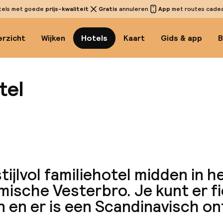
tels met goede
prijs-kwaliteit
Gratis
annuleren
App
met routes cadeau
rzicht
Wijken
Hotels
Kaart
Gids & app
B
tel
Bekijk 
tijlvol familiehotel midden in h
mische Vesterbro. Je kunt er f
 en er is een Scandinavisch on