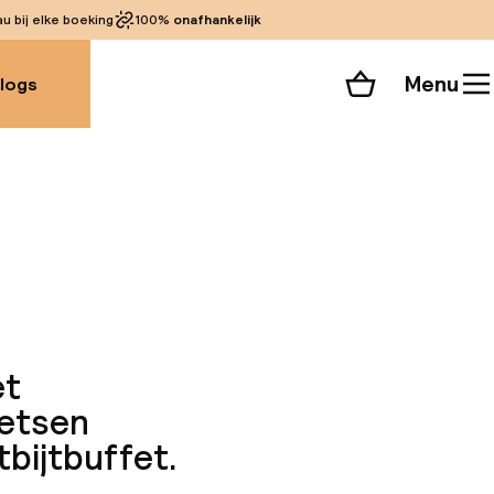
 bij elke boeking
100%
onafhankelijk
Menu
logs
Winkelmand
Bekijk de kamers
alle 80 foto’s
et
ietsen
tbijtbuffet.