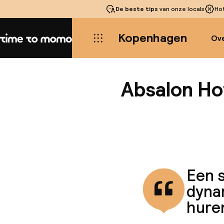
De beste tips
van onze locals
Ho
Kopenhagen
Ove
Home
Absalon Ho
Een s
dyna
huren