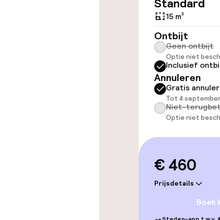
Standard
15 m²
Zwemmen & we
Ontbijt
Geen ontbijt
Optie niet besch
Fitnessruimte
Inclusief ontbi
Annuleren
Gratis annule
Tot 4 september
Entertainment
Niet-terugbet
Optie niet besch
Gratis wifi
€ 460
Eet- en drink
Prijsdetails
Bar
Boek 
Steden-app t.w.v. €