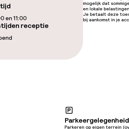
mogelijk dat sommig
tijd
en lokale belastingen
orzieningen
Je betaalt deze toe
00 en 11:00
bij aankomst in je a
tijden receptie
en (wasmachine)
opend
teiten
te
j
Parkeergelegenheid
Parkeren op eigen terrein (o