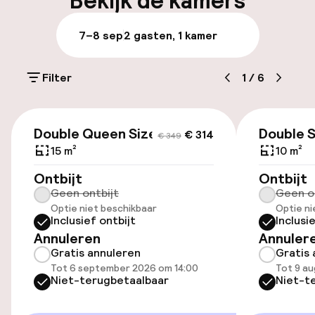
Bekijk de kamers
Meertalige medewerkers
7–8 sep
2 gasten, 1 kamer
Bagageruimte
Filter
1
/
6
Parkeren & mobiliteit
€ 314
€ 349
Parkeergelegenheid op eigen terrein
Double Queen Size Bed
Double 
€ 314
€ 349
(buiten)
15 m²
10 m²
Mogelijk extra kosten
Ontbijt
Ontbijt
Geen ontbijt
Geen o
Openbaar parkeren
Optie niet beschikbaar
Optie ni
Inclusief ontbijt
Inclusi
Fietsverhuur
Annuleren
Annuler
Gratis annuleren
Gratis 
Tot 6 september 2026 om 14:00
Tot 9 au
Toegankelijkheid
Niet-terugbetaalbaar
Niet-t
Overal rolstoeltoegankelijk