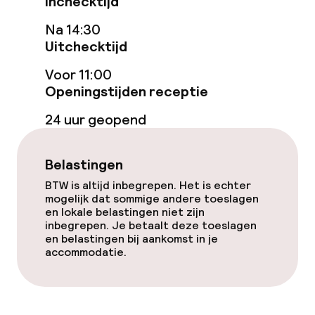
Inchecktijd
Dieetopties
Na 14:30
Vegetarische opties
Uitchecktijd
Voor 11:00
Openingstijden receptie
Schoonmaakvoorzieningen
24 uur geopend
Wasfaciliteiten (wasmachine)
Wasservice
Belastingen
BTW is altijd inbegrepen. Het is echter
mogelijk dat sommige andere toeslagen
Zakelijke faciliteiten
en lokale belastingen niet zijn
inbegrepen. Je betaalt deze toeslagen
Conferentieruimte
en belastingen bij aankomst in je
accommodatie.
Vergaderruimte