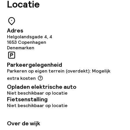
Locatie
Beleid
Overal rookvrij
Adres
Kleine huisdieren toegestaan (minder
dan de 5 kg)
Helgolandsgade 4, 4
1653
Copenhagen
Denemarken
Parkeergelegenheid
Parkeren op eigen terrein (overdekt): Mogelijk
extra kosten
Opladen elektrische auto
Niet beschikbaar op locatie
Fietsenstalling
Niet beschikbaar op locatie
Over de wijk