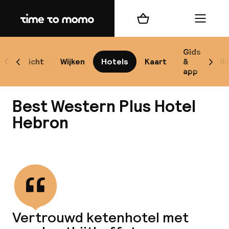
Home
Winkelmand
Menu
Ko
Gids
Overzicht
Wijken
Hotels
Kaart
&
Bl
Scroll naar links
Scrol
app
B
Best Western Plus Hotel
Hebron
Alle
Bekijk alle
Re
Mi
Vertrouwd ketenhotel met
Code