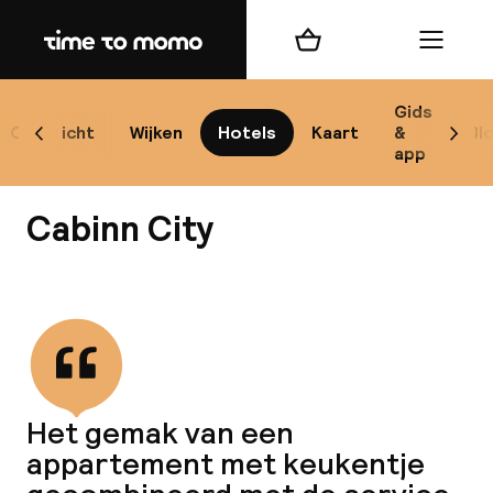
Home
Winkelmand
Menu
Ko
Gids
Overzicht
Wijken
Hotels
Kaart
&
Bl
Scroll naar links
Scrol
app
B
Cabinn City
Bekijk alle
Alle
Re
Het gemak van een
Mi
appartement met keukentje
Code