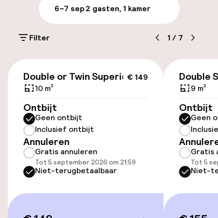
6–7 sep
2 gasten, 1 kamer
Parkeren & mobiliteit
Filter
1
/
7
Parkeergelegenheid op eigen terrein
(buiten)
€ 149
DKK 210,00 per dag
Double or Twin Superior
Double 
€ 149
10 m²
9 m²
Openbaar parkeren
Ontbijt
Ontbijt
Geen ontbijt
Geen o
Oplaadpunt elektrische auto op
Inclusief ontbijt
Inclusi
locatie
Annuleren
Annuler
Fietsverhuur
Gratis annuleren
Gratis 
Tot 5 september 2026 om 21:59
Tot 5 s
Niet-terugbetaalbaar
Niet-t
Toegankelijkheid
Lift