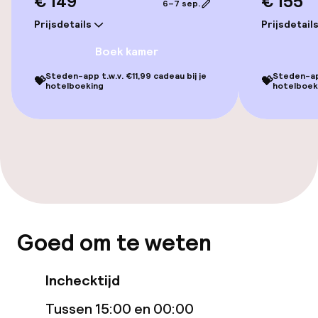
€ 149
€ 155
6–7 sep.
Voor toegankelijkheid
Prijsdetails
Prijsdetail
geoptimaliseerde kamers beschikbaar
Boek kamer
Steden-app t.w.v. €11,99 cadeau bij je
Steden-app
Kamers
💝
💝
hotelboeking
hotelboek
Voor toegankelijkheid
geoptimaliseerde kamers beschikbaar
Entertainment
Gratis wifi
Goed om te weten
TV lounge
Inchecktijd
Beleid
Tussen 15:00 en 00:00