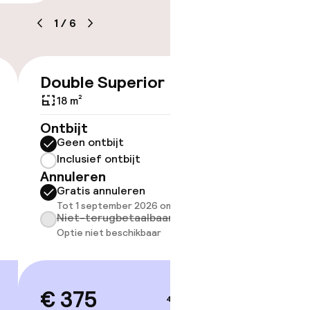
1
/
6
baar
Double Superior
Doubl
€ 375
18 m²
18 m²
Ontbijt
Ontbijt
Geen ontbijt
Geen 
Inclusief ontbijt
Inclus
Annuleren
Annule
Gratis annuleren
Grati
Tot 1 september 2026 om 21:59
Tot 1 
Niet-terugbetaalbaar
Niet-
Optie niet beschikbaar
Optie 
Let op
Sommige 
beschikba
kamer. D
€ 375
4–5 sep.
je boekt.