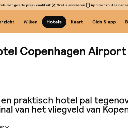
tels met goede
prijs-kwaliteit
Gratis
annuleren
App
met routes cadeau
rzicht
Wijken
Hotels
Kaart
Gids & app
B
tel Copenhagen Airport
Bekijk
 en praktisch hotel pal tegeno
inal van het vliegveld van Kop
er