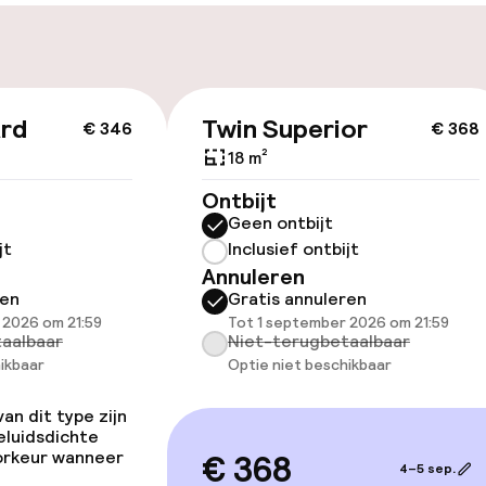
n)
locatie
ag
Fietsverhuur
nheid op eigen
Fietsen beschik
n)
ard
Twin Superior
€ 346
€ 368
ag
18 m²
keren
Ontbijt
Geen ontbijt
jt
Inclusief ontbijt
Annuleren
id
ren
Gratis annuleren
 2026 om 21:59
Tot 1 september 2026 om 21:59
aalbaar
Niet-terugbetaalbaar
ltoegankelijk
ikbaar
Optie niet beschikbaar
n dit type zijn
eluidsdichte
oorkeur wanneer
€ 368
4–5 sep.