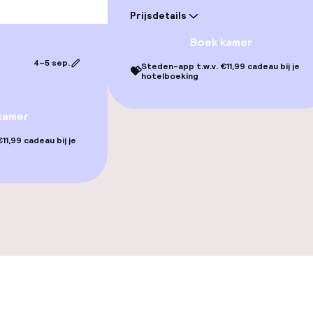
Prijsdetails
 beschikbaar
Boek kamer
4–5 sep.
Steden-app t.w.v. €11,99 cadeau bij je
💝
hotelboeking
llness
kamer
 / gym
11,99 cadeau bij je
gelegenheden