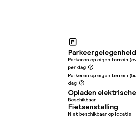
en (wasmachine)
teiten
Parkeergelegenheid
Parkeren op eigen terrein (o
uimte
per dag
Parkeren op eigen terrein (b
te
dag
Opladen elektrische
Beschikbaar
Fietsenstalling
Niet beschikbaar op locatie
j
Grote huisdiere
(meer dan 5 kg)
eren toegestaan