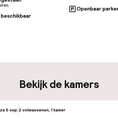
osten
Openbaar parke
 beschikbaar
uur geopend
Laat uitchecken 
nchecken (kiosk)
Meertalige med
en mogelijk
Bagageruimte
ken mogelijk
Bekijk de kamers
iliteit
 za 5 sep.
2 volwassenen, 1 kamer
Update beschikba
nheid op eigen
Oplaadpunt elek