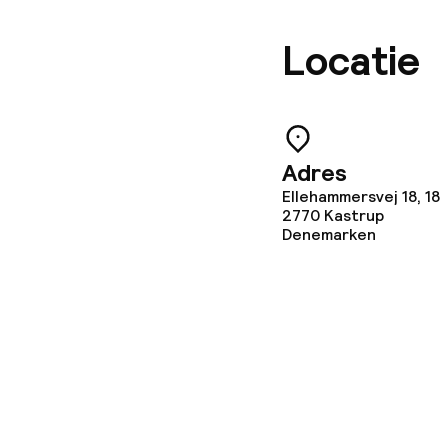
Wasfaciliteit
Locatie
Wasservice
Zakelijke facili
Adres
Ellehammersvej 18, 18
Conferentier
2770
Kastrup
Denemarken
Vergaderruim
Beleid
Overal rookvri
Kleine huisdi