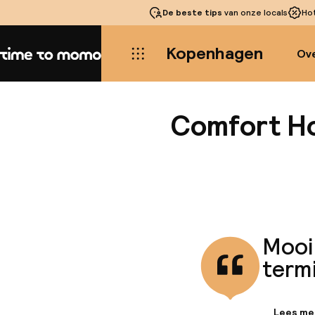
De beste tips
van onze locals
Ho
Kopenhagen
Ove
Home
Comfort Ho
Mooi
term
Lees me