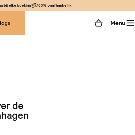
 bij elke boeking
100%
onafhankelijk
Menu
logs
Winkelmand
Bekijk de kamers
 alle 67 foto’s
ver de
enhagen