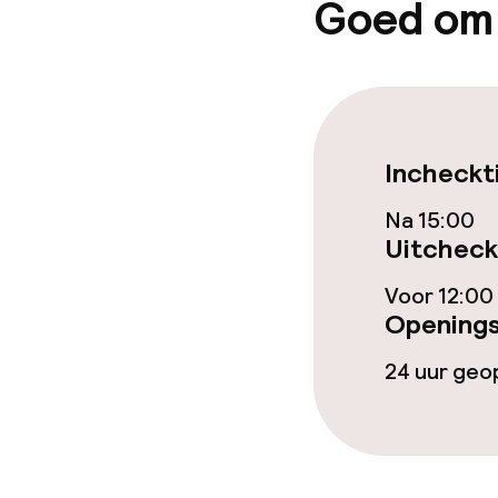
Goed om
Bar
Eet- en drinkd
Ontbijtbuffet
Incheckt
Diner à la car
Na 15:00
Uitcheck
Voor 12:00
Dieetopties
Openings
Vegetarische 
24 uur ge
Schoonmaakvo