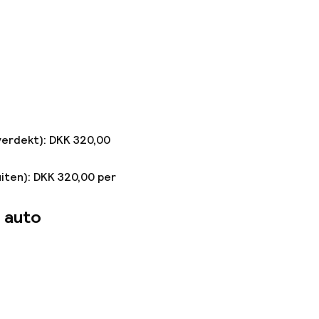
verdekt): DKK 320,00
uiten): DKK 320,00 per
 auto
n toegestaan