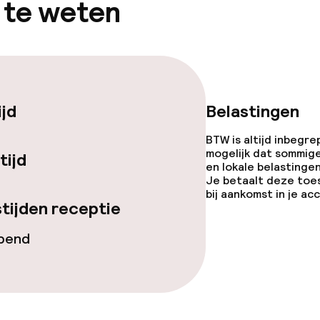
 te weten
iensten
Vroeg ontbijt
ijd
Belastingen
te
BTW is altijd inbegre
mogelijk dat sommig
tijd
en lokale belastingen
Je betaalt deze toe
bij aankomst in je a
tijden receptie
opties
opend
orzieningen