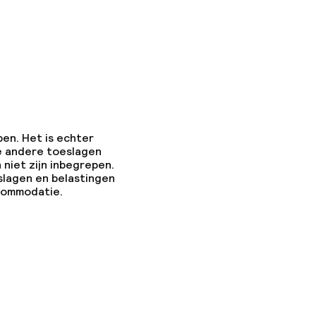
pen. Het is echter
e andere toeslagen
 niet zijn inbegrepen.
slagen en belastingen
ccommodatie.