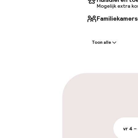
Mogelijk extra k
Familiekamers
Welkom
Toon alle
Receptie: 24 
Self-service i
Vroeg incheck
Vroeg uitchec
Parkeren & mob
vr 4 –
Parkeergelege