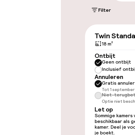
terrein (buite
Filter
DKK 320,00 per d
Parkeergelege
terrein (binne
Twin Stand
DKK 320,00 per d
18 m²
Openbaar par
Ontbijt
Geen ontbijt
Inclusief ontbi
Annuleren
Toegankelijkhe
Gratis annule
Tot 1 september
Niet-terugbet
Overal rolstoe
Optie niet besch
Let op
Lift
Sommige kamers va
beschikbaar als g
kamer. Deel je v
je boekt.