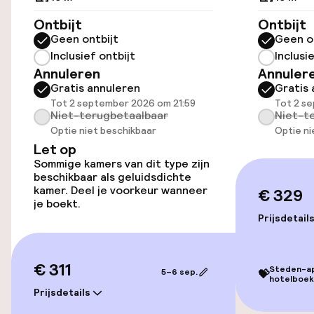
Parkeren & mobiliteit
Ontbijt
Ontbijt
Geen ontbijt
Geen o
Parkeergelegenheid op eigen terrein
Inclusief ontbijt
Inclusi
(buiten)
Annuleren
Annuler
DKK 320,00 per dag
Gratis annuleren
Gratis 
Tot 2 september 2026 om 21:59
Tot 2 s
Parkeergelegenheid op eigen terrein
Niet-terugbetaalbaar
Niet-t
(binnen)
Optie niet beschikbaar
Optie ni
DKK 320,00 per dag
Let op
Sommige kamers van dit type zijn
beschikbaar als geluidsdichte
Openbaar parkeren
kamer. Deel je voorkeur wanneer
€ 329
je boekt.
Oplaadpunt elektrische auto op
Prijsdetail
locatie
Fietsverhuur
€ 311
Steden-app
5–6 sep.
💝
hotelboek
Fietsen beschikbaar
Prijsdetails