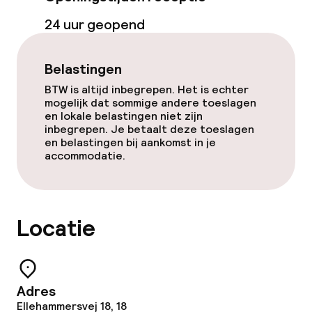
Gratis wifi
24 uur geopend
Belastingen
Eet- en drinkgelegenheden
BTW is altijd inbegrepen. Het is echter
Bar
mogelijk dat sommige andere toeslagen
en lokale belastingen niet zijn
inbegrepen. Je betaalt deze toeslagen
en belastingen bij aankomst in je
Eet- en drinkdiensten
accommodatie.
Ontbijtbuffet
Diner à la carte
Locatie
Vroeg ontbijt
Adres
Dieetopties
Ellehammersvej 18, 18