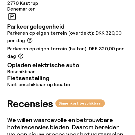
2770
Kastrup
Vegetarische opties
Denemarken
Parkeergelegenheid
Schoonmaakvoorzieningen
Parkeren op eigen terrein (overdekt): DKK 320,00
per dag
Wasfaciliteiten (wasmachine)
Parkeren op eigen terrein (buiten): DKK 320,00 per
dag
Wasservice
Opladen elektrische auto
Beschikbaar
Fietsenstalling
Zakelijke faciliteiten
Niet beschikbaar op locatie
Conferentieruimte
Recensies
Binnenkort beschikbaar
Vergaderruimte
We willen waardevolle en betrouwbare
hotelrecensies bieden. Daarom bereiden
Beleid
we een nieuw proces voor het verzamelen