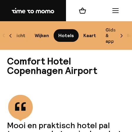
Home
Winkelmand
Menu
Ko
Gids
Overzicht
Wijken
Hotels
Kaart
&
Bl
Scroll naar links
Scrol
app
B
Comfort Hotel
Copenhagen Airport
Alle
Bekijk alle
Re
Mi
Mooi en praktisch hotel pal
Code