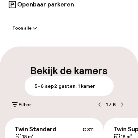
Openbaar parkeren
Welkom
Toon alle
Receptie: 24 uur geopend
Self-service inchecken (kiosk)
Vroeg inchecken mogelijk
Bekijk de kamers
Vroeg uitchecken mogelijk
5–6 sep
2 gasten, 1 kamer
Laat uitchecken mogelijk
Filter
1
/
6
Meertalige medewerkers
Bagageruimte
€ 305
Twin Standard
Twin Sup
€ 311
18 m²
18 m²