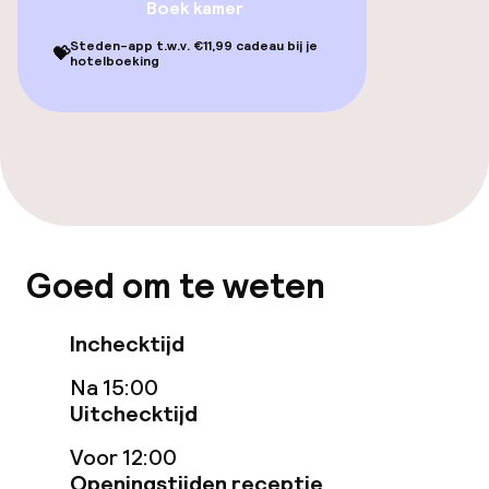
Boek kamer
Toegankelijkheid
Steden-app t.w.v. €11,99 cadeau bij je
💝
hotelboeking
Overal rolstoeltoegankelijk
Lift
Kamers
Familiekamers beschikbaar
Goed om te weten
Inchecktijd
Zwemmen & wellness
Na 15:00
Fitnessruimte / gym
Uitchecktijd
Voor 12:00
Entertainment
Openingstijden receptie