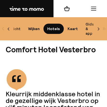
Home
Winkelmand
Menu
Ko
Gids
Overzicht
Wijken
Hotels
Kaart
&
Bl
Scroll naar links
Scrol
app
B
Comfort Hotel Vesterbro
Bekijk alle
Alle
Re
Kleurrijk middenklasse hotel in
Mi
de gezellige wijk Vesterbro op
Code