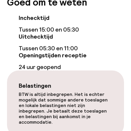
Goed om te weten
Entertainment
Inchecktijd
Gratis wifi
Tussen 15:00 en 05:30
Uitchecktijd
Eet- en drinkgelegenheden
Tussen 05:30 en 11:00
Openingstijden receptie
Bar
24 uur geopend
Eet- en drinkdiensten
Belastingen
Ontbijtbuffet
BTW is altijd inbegrepen. Het is echter
mogelijk dat sommige andere toeslagen
en lokale belastingen niet zijn
inbegrepen. Je betaalt deze toeslagen
Schoonmaakvoorzieningen
en belastingen bij aankomst in je
accommodatie.
Wasservice