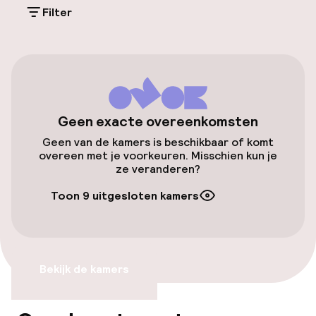
Filter
Parkeergelegenheid op eigen terrein
(buiten)
DKK 290,00 per dag
Openbaar parkeren
Geen exacte overeenkomsten
Fietsverhuur
Geen van de kamers is beschikbaar of komt
overeen met je voorkeuren. Misschien kun je
ze veranderen?
Toegankelijkheid
Toon 9 uitgesloten kamers
Lift
Zwemmen & wellness
Bekijk de kamers
Fitnessruimte / gym