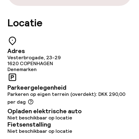
Zakelijke faciliteiten
Locatie
Conferentieruimte
Vergaderruimte
Adres
Vesterbrogade, 23-29
1620
COPENHAGEN
Beleid
Denemarken
Overal rookvrij
Parkeergelegenheid
Parkeren op eigen terrein (overdekt): DKK 290,00
per dag
Opladen elektrische auto
Niet beschikbaar op locatie
Fietsenstalling
Niet beschikbaar op locatie