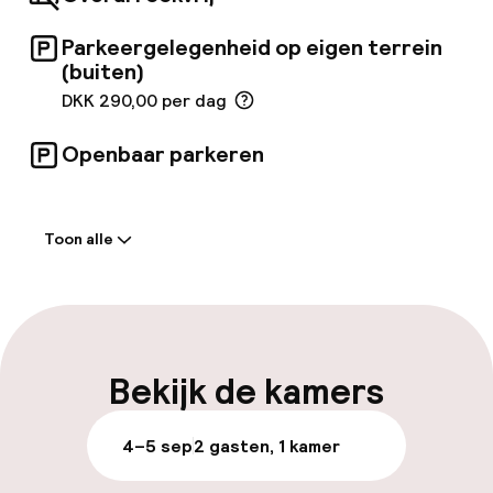
extra comfort en gemak. Vervolgens kunnen
gasten lekker achterover leunen en
Parkeergelegenheid op eigen terrein
ontspannen met een verfrissend drankje van
de bar.
(buiten)
DKK 290,00 per dag
Openbaar parkeren
Welkom
Toon alle
Receptie: 24 uur geopend
Vroeg inchecken mogelijk
Meertalige medewerkers
Bekijk de kamers
Bagageruimte
4–5 sep
2 gasten, 1 kamer
Parkeren & mobiliteit