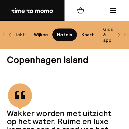
Home
Winkelmand
Menu
Ko
Gids
Overzicht
Wijken
Hotels
Kaart
&
Bl
Scroll naar links
Scrol
app
B
Copenhagen Island
Bekijk alle
Alle
Re
Wakker worden met uitzicht
Mi
op het water. Ruime en luxe
Code