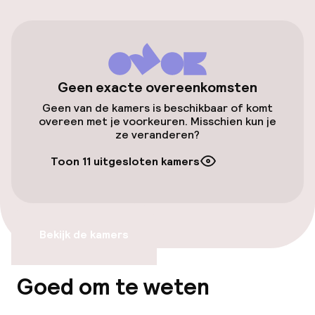
(buiten)
DKK 250,00 per dag
Openbaar parkeren
Geen exacte overeenkomsten
Fietsverhuur
Geen van de kamers is beschikbaar of komt
overeen met je voorkeuren. Misschien kun je
ze veranderen?
Toegankelijkheid
Toon 11 uitgesloten kamers
Lift
Zwemmen & wellness
Bekijk de kamers
Fitnessruimte / gym
Goed om te weten
Entertainment