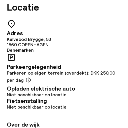
Locatie
Babysitservice
Schoonmaakvoorzieningen
Adres
Kalvebod Brygge, 53
Wasservice
1560
COPENHAGEN
Denemarken
Beleid
Parkeergelegenheid
Parkeren op eigen terrein (overdekt): DKK 250,00
Overal rookvrij
per dag
Opladen elektrische auto
Niet beschikbaar op locatie
Fietsenstalling
Niet beschikbaar op locatie
Over de wijk