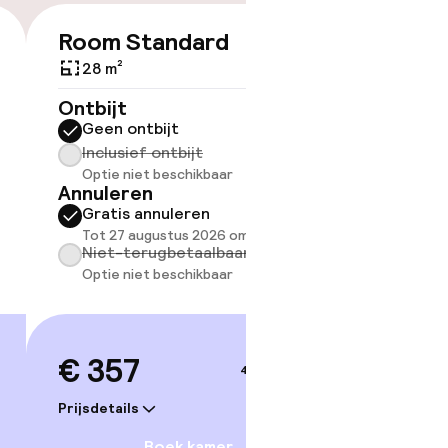
Room Standard
Doubl
€ 357
28 m²
33 m²
Ontbijt
Ontbijt
Geen ontbijt
Geen 
Inclusief ontbijt
Inclus
Optie niet beschikbaar
Optie 
Annuleren
Annule
Gratis annuleren
Grati
Tot 27 augustus 2026 om 21:59
Tot 27
Niet-terugbetaalbaar
Niet-
Optie niet beschikbaar
Optie 
€ 357
€ 35
4–5 sep.
Prijsdetails
Prijsdetai
Boek kamer