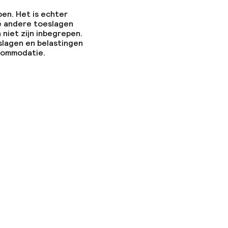
pen. Het is echter
e andere toeslagen
 niet zijn inbegrepen.
ties
slagen en belastingen
ccommodatie.