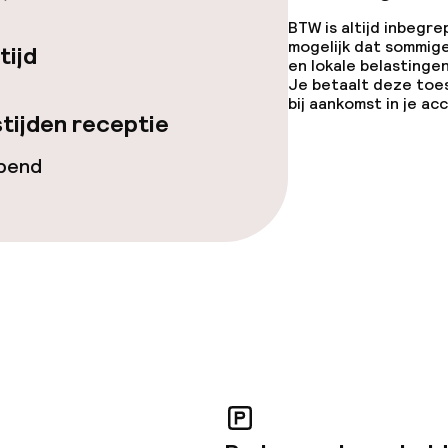
BTW is altijd inbegre
mogelijk dat sommig
tijd
en lokale belastingen
topties
Vegetarische op
Je betaalt deze toe
bij aankomst in je a
ties
tijden receptie
opend
orzieningen
teiten
uimte
te