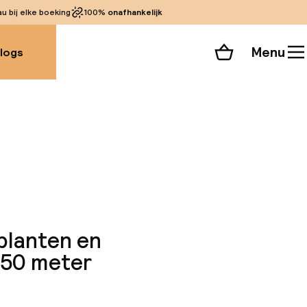
 bij elke boeking
100%
onafhankelijk
Menu
logs
Winkelmand
Bekijk de kamers
 alle 67 foto’s
planten en
150 meter