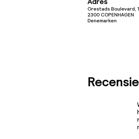
Adres
Orestads Boulevard, 1
2300
COPENHAGEN
Denemarken
Beleid
Overal rookvri
Recensie