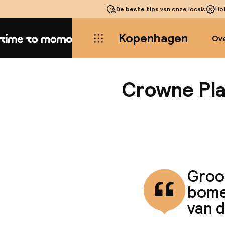
De beste tips
van onze locals
Ho
Kopenhagen
Ove
Home
Crowne Pl
Groo
bome
van d