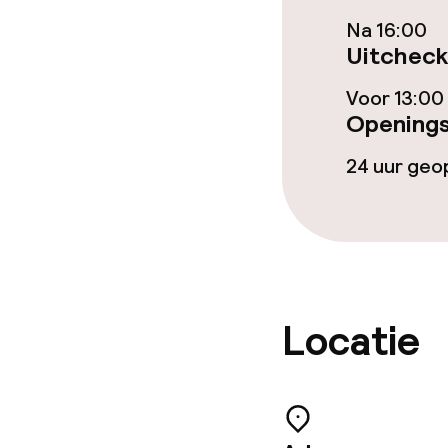
Dieetopties
Na 16:00
Uitcheck
Speciale diee
Voor 13:00
Glutenvrije op
Openings
24 uur ge
Schoonmaakvo
Wasservice
Locatie
Zakelijke facili
Conferentier
Vergaderruim