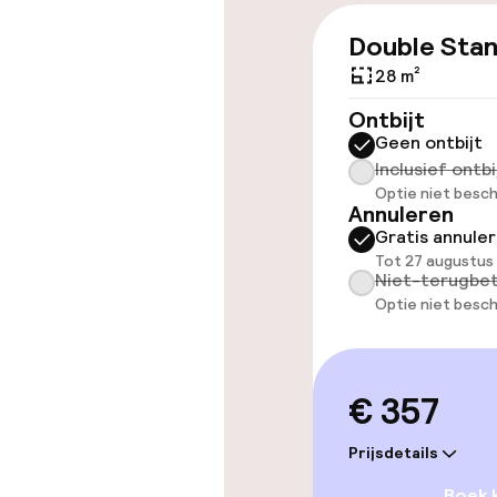
Double Sta
Toegankelijkhe
28 m²
Overal rolstoe
Ontbijt
Geen ontbijt
Inclusief ontbi
Optie niet besch
Zwemmen & we
Annuleren
Gratis annule
Massage
Tot 27 augustus
Niet-terugbet
Optie niet besch
Fitnessruimte
Entertainment
€ 357
Prijsdetails
Betaalde wifi
Boek 