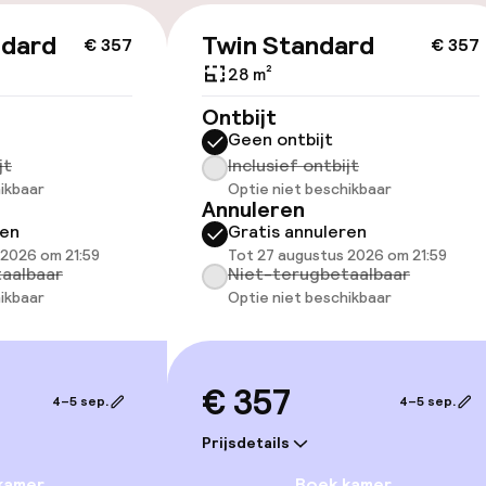
ndard
Twin Standard
id
€ 357
€ 357
28 m²
ltoegankelijk
Ontbijt
Geen ontbijt
jt
Inclusief ontbijt
ikbaar
Optie niet beschikbaar
llness
Annuleren
ren
Gratis annuleren
 2026 om 21:59
Tot 27 augustus 2026 om 21:59
aalbaar
Niet-terugbetaalbaar
ikbaar
Optie niet beschikbaar
 / gym
€ 357
4–5 sep.
4–5 sep.
Prijsdetails
kamer
Boek kamer