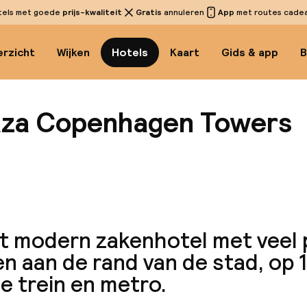
tels met goede
prijs-kwaliteit
Gratis
annuleren
App
met routes cadeau
rzicht
Wijken
Hotels
Kaart
Gids & app
B
aza Copenhagen Towers
Bekijk
t modern zakenhotel met veel 
n aan de rand van de stad, op 
e trein en metro.