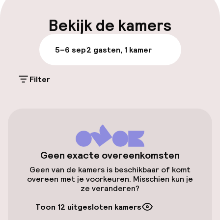
ons prachtige groene atrium bevindt.
Meertalige medewerkers
Bekijk de kamers
Bagageruimte
5–6 sep
2 gasten, 1 kamer
Parkeren & mobiliteit
Filter
Parkeergelegenheid op eigen terrein
(buiten)
Mogelijk extra kosten
Parkeerservice
Geen exacte overeenkomsten
Openbaar parkeren
Geen van de kamers is beschikbaar of komt
overeen met je voorkeuren. Misschien kun je
Oplaadpunt elektrische auto op
ze veranderen?
locatie
Toon 12 uitgesloten kamers
Luchthavenshuttle