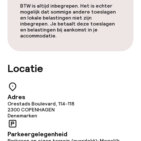
BTW is altijd inbegrepen. Het is echter
mogelijk dat sommige andere toeslagen
en lokale belastingen niet zijn
Eet- en drinkgelegenheden
inbegrepen. Je betaalt deze toeslagen
en belastingen bij aankomst in je
Restaurant
accommodatie.
Bar
Locatie
Eet- en drinkdiensten
Ontbijtbuffet
Adres
Ontbijt à la carte
Orestads Boulevard, 114-118
2300
COPENHAGEN
Lunch à la carte
Denemarken
Diner à la carte
Parkeergelegenheid
Parkeren op eigen terrein (overdekt): Mogelijk