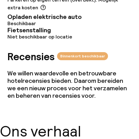
Roomservice
extra kosten
Opladen elektrische auto
Vroeg ontbijt
Beschikbaar
Fietsenstalling
Niet beschikbaar op locatie
Dieetopties
Recensies
Speciale dieetopties
Binnenkort beschikbaar
Glutenvrije opties
We willen waardevolle en betrouwbare
hotelrecensies bieden. Daarom bereiden
Vegetarische opties
we een nieuw proces voor het verzamelen
en beheren van recensies voor.
Schoonmaakvoorzieningen
Wasservice
Ons verhaal