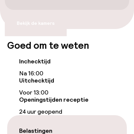
Fietsverhuur
Bekijk de kamers
Toegankelijkheid
Goed om te weten
Overal rolstoeltoegankelijk
Inchecktijd
Zwemmen & wellness
Na 16:00
Uitchecktijd
Massage
Voor 13:00
Fitnessruimte / gym
Openingstijden receptie
24 uur geopend
Entertainment
Belastingen
Betaalde wifi