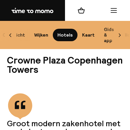
Home
Winkelmand
Menu
Ko
Gids
Overzicht
Wijken
Hotels
Kaart
&
Bl
Scroll naar links
Scrol
app
B
Crowne Plaza Copenhagen
Towers
Alle
Bekijk alle
Re
Mi
Groot modern zakenhotel met
Code