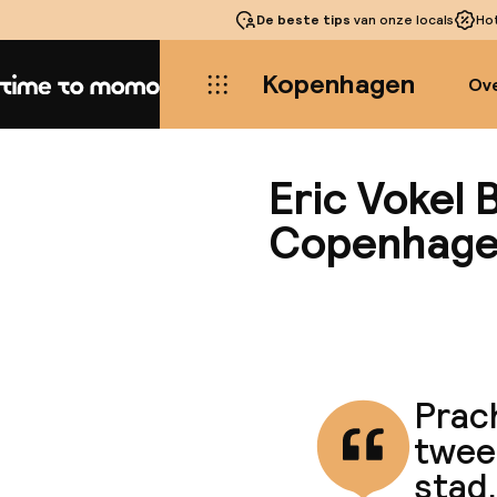
De beste tips
van onze locals
Ho
Kopenhagen
Ove
Home
Eric Vokel
Copenhage
Prac
twee
stad.