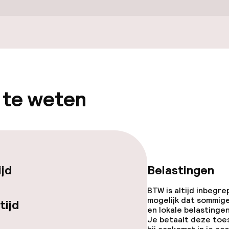
j
Vrijgezellenfees
feesten niet to
eren toegestaan
 5 kg)
 te weten
ijd
Belastingen
BTW is altijd inbegre
mogelijk dat sommig
tijd
en lokale belastingen
Je betaalt deze toe