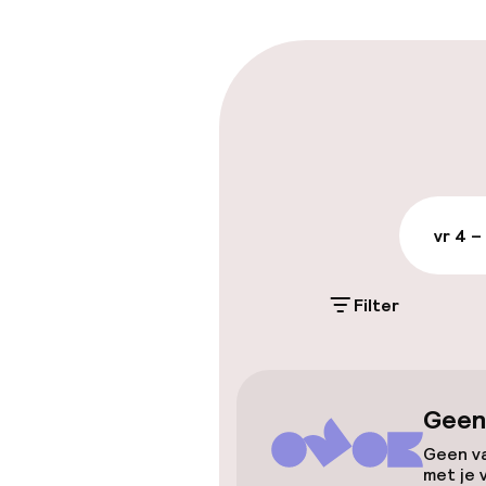
Meertalige m
Parkeren & mob
Openbaar par
vr 4 –
Toegankelijkhe
Lift
Filter
Entertainment
Geen
Gratis wifi
Geen va
met je 