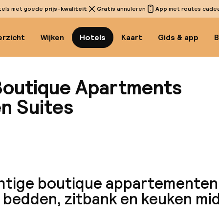
tels met goede
prijs-kwaliteit
Gratis
annuleren
App
met routes cadeau
rzicht
Wijken
Hotels
Kaart
Gids & app
B
 Boutique Apartments
n Suites
Bekijk 
htige boutique appartementen
 bedden, zitbank en keuken mi