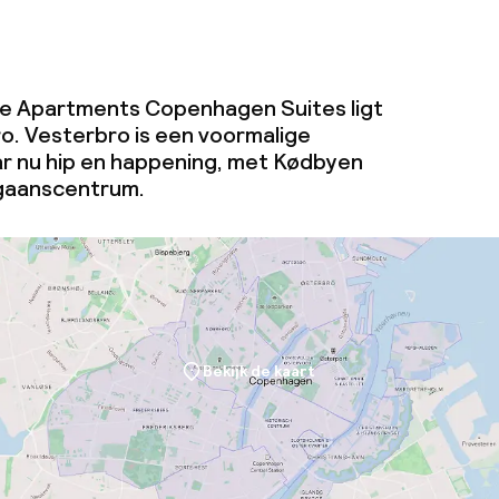
ue Apartments Copenhagen Suites ligt
ro. Vesterbro is een voormalige
ar nu hip en happening, met Kødbyen
tgaanscentrum.
Bekijk de kaart