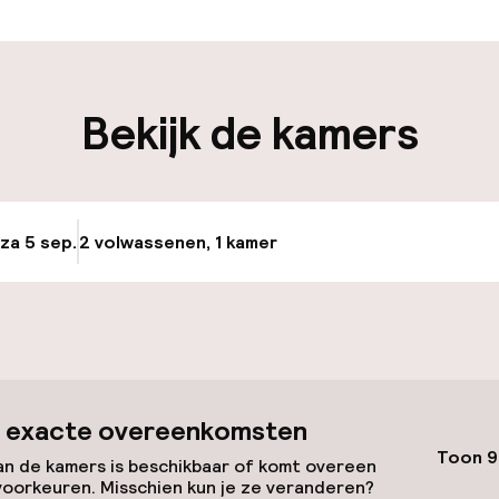
edewerkers
iliteit
Bekijk de kamers
keren
 za 5 sep.
2 volwassenen, 1 kamer
Update beschikba
id
 exacte overeenkomsten
Toon 9
n de kamers is beschikbaar of komt overeen
voorkeuren. Misschien kun je ze veranderen?