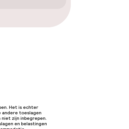
ten of andere
egestaan
pen. Het is echter
e andere toeslagen
 niet zijn inbegrepen.
slagen en belastingen