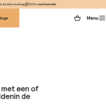
 bij elke boeking
100%
onafhankelijk
Menu
logs
Winkelmand
Bekijk de kamers
alle 88 foto’s
 met een of
ddenin de