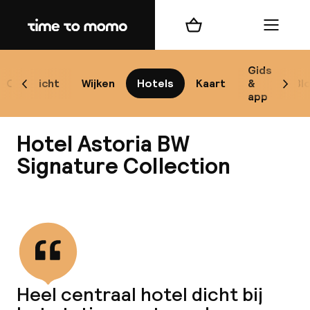
Home
Winkelmand
Menu
Ko
Gids
Overzicht
Wijken
Hotels
Kaart
&
Bl
Scroll naar links
Scrol
app
B
Hotel Astoria BW
Signature Collection
Alle
Bekijk alle
Re
Mi
Heel centraal hotel dicht bij
Code