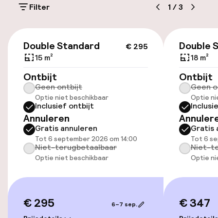
Filter
1
/
3
Openbaar parkeren
€ 295
Double Standard
Double 
€ 295
Toegankelijkheid
15 m²
18 m²
Ontbijt
Overal rolstoeltoegankelijk
Ontbijt
Geen ontbijt
Geen o
Optie niet beschikbaar
Optie ni
Lift
Inclusief ontbijt
Inclusi
Annuleren
Annuler
Gratis annuleren
Gratis 
Zwemmen & wellness
Tot 6 september 2026 om 14:00
Tot 6 s
Niet-terugbetaalbaar
Niet-t
Hot tub
Optie niet beschikbaar
Optie ni
Solarium
€ 295
€ 347
Fitnessruimte / gym
6–7 sep.