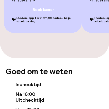
Prijsdetails
Prijsdetail
Entertainment
Boek kamer
Steden-app t.w.v. €11,99 cadeau bij je
Steden-app
💝
💝
Betaalde wifi
hotelboeking
hotelboek
Eet- en drinkgelegenheden
Bar
Beleid
Goed om te weten
Kleine huisdieren toegestaan (minder
dan de 5 kg)
Inchecktijd
Na 16:00
Uitchecktijd