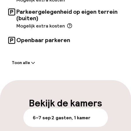
van gratis internet.
Parkeergelegenheid op eigen terrein
(buiten)
Mogelijk extra kosten
Openbaar parkeren
Welkom
Toon alle
Receptie: 24 uur geopend
Meertalige medewerkers
Parkeren & mobiliteit
Bekijk de kamers
Parkeergelegenheid op eigen terrein
6–7 sep
2 gasten, 1 kamer
(buiten)
Mogelijk extra kosten