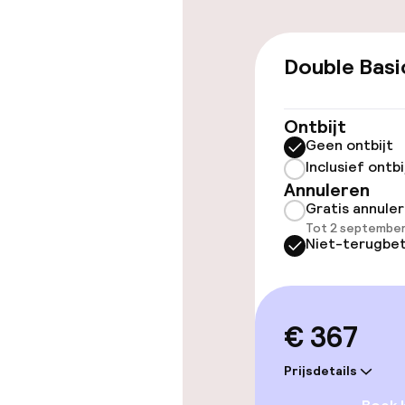
Toegankelijkhe
Double Basi
Lift
Ontbijt
Geen ontbijt
Zwemmen & we
Inclusief ontbi
Annuleren
Fitnessruimte
Gratis annule
Tot 2 september
Niet-terugbet
Entertainment
Gratis wifi
€ 367
Prijsdetails
Eet- en drink