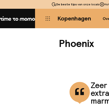
De beste tips
van onze locals
Ho
Kopenhagen
Ove
Home
Phoenix
Zeer 
extr
marm