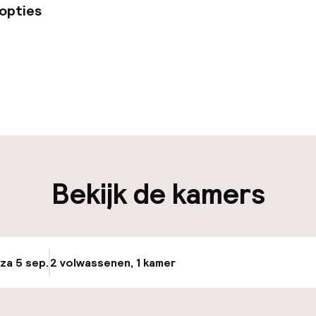
opties
uur geopend
Bagageruimte
edewerkers
iliteit
Bekijk de kamers
nheid op eigen
Fietsverhuur
n)
ag
 za 5 sep.
2 volwassenen, 1 kamer
Update beschikba
keren