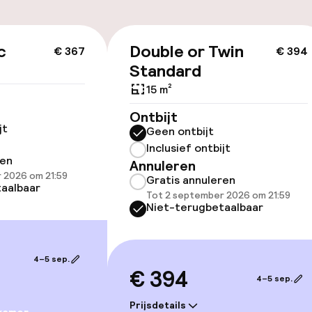
id
c
Double or Twin
€ 367
€ 394
Standard
15 m²
llness
Ontbijt
jt
Geen ontbijt
Inclusief ontbijt
 / gym
ren
Annuleren
 2026 om 21:59
Gratis annuleren
aalbaar
Tot 2 september 2026 om 21:59
Niet-terugbetaalbaar
4–5 sep.
€ 394
4–5 sep.
gelegenheden
Prijsdetails