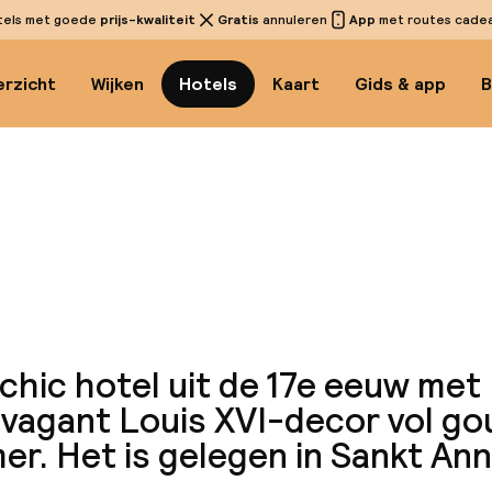
tels met goede
prijs-kwaliteit
Gratis
annuleren
App
met routes cadeau
rzicht
Wijken
Hotels
Kaart
Gids & app
B
Bekijk
chic hotel uit de 17e eeuw met
avagant Louis XVI-decor vol go
er. Het is gelegen in Sankt An