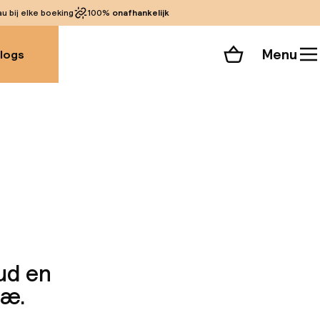
 bij elke boeking
100%
onafhankelijk
Menu
logs
Winkelmand
Bekijk de kamers
 alle 73 foto’s
ud en
næ.