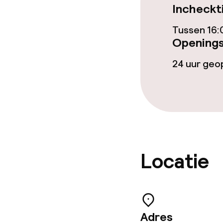
Incheckt
Babysitservic
Tussen 16:
Openings
24 uur ge
Schoonmaakvo
Wasservice
Zakelijke facili
Locatie
Conferentier
Vergaderruim
Adres