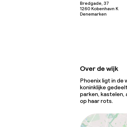
Beleid
Bredgade, 37
1260
Kobenhavn K
Denemarken
Borg bij aank
Overal rookvri
Over de wijk
Phoenix ligt in de
koninklijke gedeel
parken, kastelen,
op haar rots.