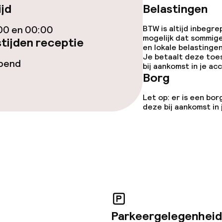
ijd
Belastingen
e
00 en 00:00
BTW is altijd inbegre
mogelijk dat sommig
tijden receptie
en lokale belastingen
Je betaalt deze toe
opend
orzieningen
bij aankomst in je a
Borg
Let op: er is een bor
deze bij aankomst in
teiten
uimte
te
Parkeergelegenheid