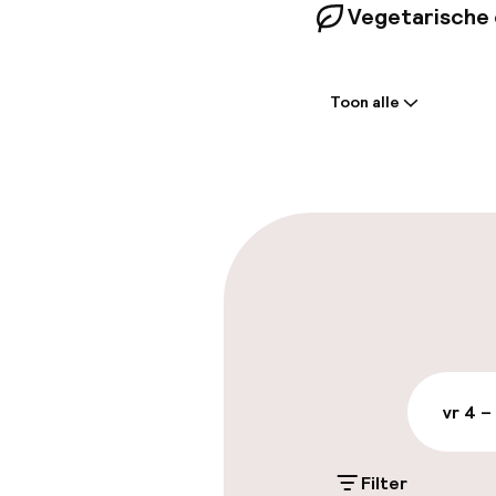
Vegetarische 
Welkom
Toon alle
Receptie: 24 
Meertalige m
Parkeren & mob
Parkeergelege
terrein (buite
DKK 325,00 per d
vr 4 –
Openbaar par
Filter