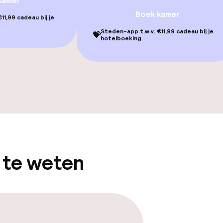
kamer
Boek kamer
11,99 cadeau bij je
Steden-app t.w.v. €11,99 cadeau bij je
💝
hotelboeking
iensten
 te weten
opties
 diensten voor kinderen