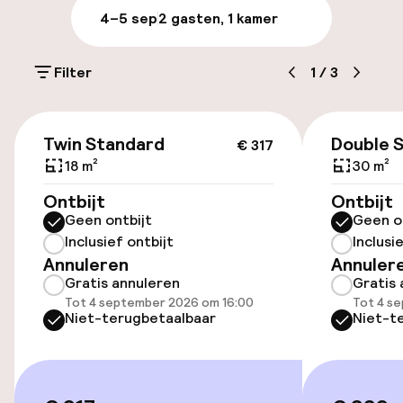
Openbaar parkeren
4–5 sep
2 gasten, 1 kamer
Oplaadpunt elektrische auto op
locatie
Filter
1
/
3
€ 317
Toegankelijkheid
Twin Standard
Double 
€ 317
18 m²
30 m²
Overal rolstoeltoegankelijk
Ontbijt
Ontbijt
Lift
Geen ontbijt
Geen o
Inclusief ontbijt
Inclusi
Annuleren
Annuler
Zwemmen & wellness
Gratis annuleren
Gratis 
Tot 4 september 2026 om 16:00
Tot 4 s
Fitnessruimte / gym
Niet-terugbetaalbaar
Niet-t
Entertainment