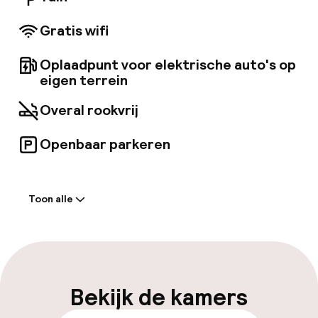
Gratis wifi
Oplaadpunt voor elektrische auto's op
eigen terrein
Overal rookvrij
Openbaar parkeren
Welkom
Toon alle
Receptie: 24 uur geopend
Bagageruimte
Parkeren & mobiliteit
Bekijk de kamers