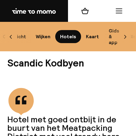
Home
Winkelmand
Menu
Ko
Gids
Overzicht
Wijken
Hotels
Kaart
&
Bl
Scroll naar links
Scrol
app
B
Scandic Kodbyen
Bekijk alle
Alle
Re
Hotel met goed ontbijt in de
Mi
buurt van het Meatpacking
Code