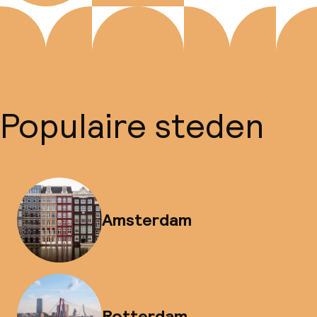
Populaire steden
Amsterdam
Rotterdam