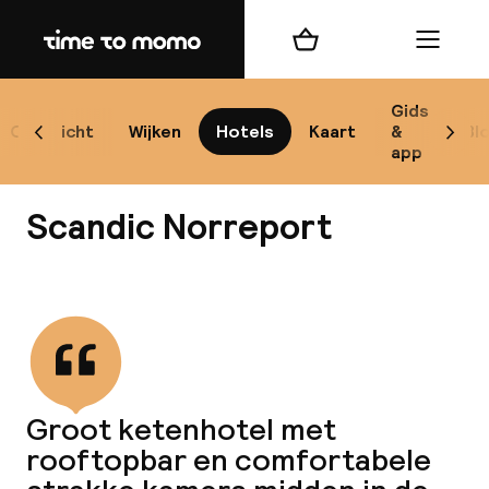
Home
Winkelmand
Menu
Ko
Gids
Overzicht
Wijken
Hotels
Kaart
&
Bl
Scroll naar links
Scrol
app
B
Scandic Norreport
Bekijk alle
Alle
Re
Groot ketenhotel met
Mi
rooftopbar en comfortabele
Code