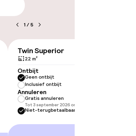
arheid
baar
1
/
5
Twin Superior
Double
€ 281
22 m²
18 m²
Ontbijt
Ontbijt
Geen ontbijt
Geen 
Inclusief ontbijt
Inclus
Annuleren
Annule
Gratis annuleren
Grati
Tot 3 september 2026 om 16:00
Tot 3 
Niet-terugbetaalbaar
Niet-