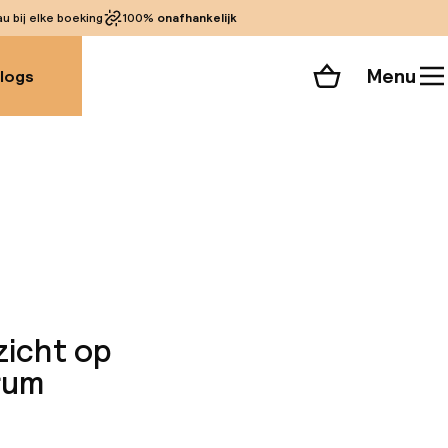
 bij elke boeking
100%
onafhankelijk
Menu
logs
Winkelmand
Bekijk de kamers
alle 135 foto’s
zicht op
rum