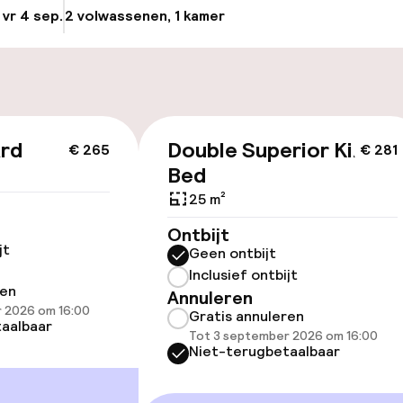
locatie
 vr 4 sep.
2 volwassenen, 1 kamer
Update beschikba
nheid op eigen
Fietsen beschik
n)
ag
ard
Double Superior King
€ 265
€ 281
id
Bed
ltoegankelijk
25 m²
Ontbijt
jt
Geen ontbijt
Inclusief ontbijt
ren
Annuleren
 2026 om 16:00
Gratis annuleren
 beschikbaar
aalbaar
Tot 3 september 2026 om 16:00
Niet-terugbetaalbaar
kamers beschikbaar