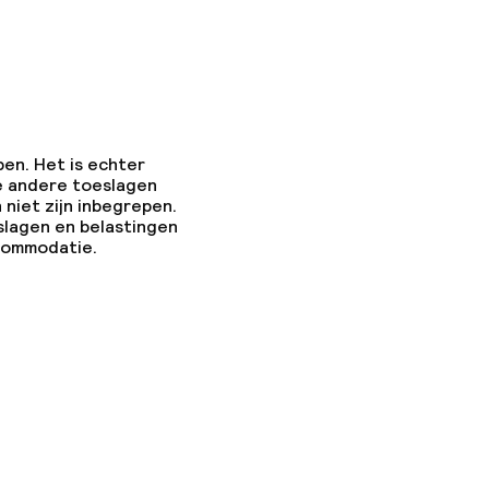
as
pen. Het is echter
e andere toeslagen
 niet zijn inbegrepen.
slagen en belastingen
ccommodatie.