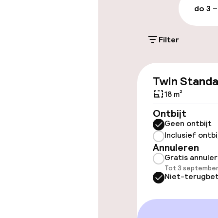
do 3 –
Parkeergelege
terrein (binne
Filter
DKK 250,00 per d
Twin Stand
Toegankelijkhe
18 m²
Overal rolstoe
Ontbijt
Geen ontbijt
Inclusief ontbi
Annuleren
Kamers
Gratis annule
Tot 3 september
Familiekamers
Niet-terugbet
Aansluitende 