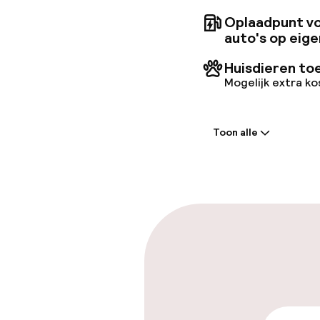
Oplaadpunt vo
auto's op eige
Huisdieren to
Mogelijk extra k
Welkom
Toon alle
Receptie: 24 
Meertalige m
Parkeren & mob
Parkeergelege
terrein (buite
DKK 250,00 per d