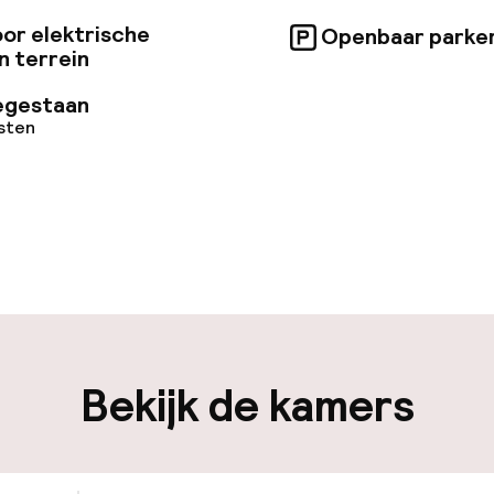
or elektrische
Openbaar parke
n terrein
egestaan
osten
uur geopend
Bagageruimte
edewerkers
iliteit
Bekijk de kamers
nheid op eigen
Openbaar parke
n)
Oplaadpunt elek
ag