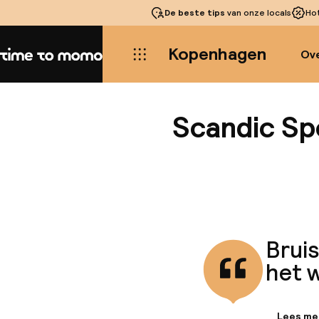
De beste tips
van onze locals
Ho
Kopenhagen
Ove
Home
Scandic S
Brui
het 
Lees me