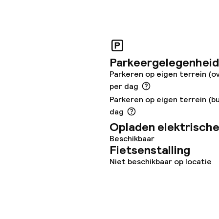
teiten
uimte
Parkeergelegenheid
Parkeren op eigen terrein (o
te
per dag
Parkeren op eigen terrein (b
dag
Opladen elektrische
Beschikbaar
eren toegestaan
Fietsenstalling
 5 kg)
Niet beschikbaar op locatie
ren toegestaan
)