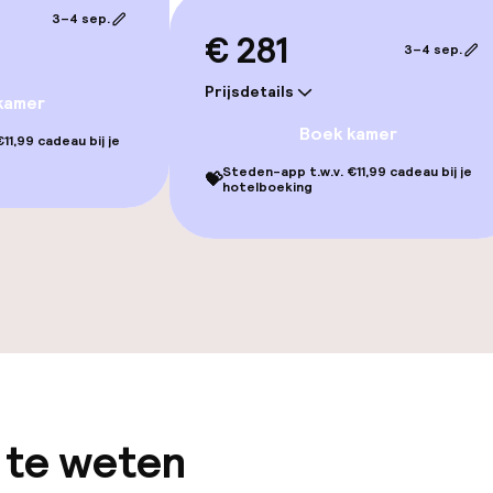
3–4 sep.
€ 281
llness
3–4 sep.
Prijsdetails
nnenzwembad
Spa behandeling
kamer
Boek kamer
11,99 cadeau bij je
Massage
Steden-app t.w.v. €11,99 cadeau bij je
💝
hotelboeking
Fitnessruimte /
 te weten
gelegenheden