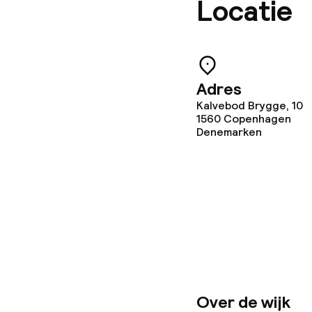
Locatie
Zakelijke facili
Conferentier
Adres
Kalvebod Brygge, 10
Vergaderruim
1560
Copenhagen
Denemarken
Beleid
Kleine huisdi
(minder dan de
Grote huisdie
(meer dan 5 kg
Over de wijk