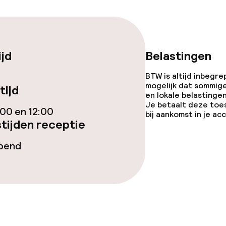
Bar met dakterr
ijd
Belastingen
iensten
BTW is altijd inbegre
mogelijk dat sommig
tijd
en lokale belastingen
Diner à la carte
Je betaalt deze toe
00 en 12:00
bij aankomst in je a
tijden receptie
te
Roomservice
opend
topties
ties