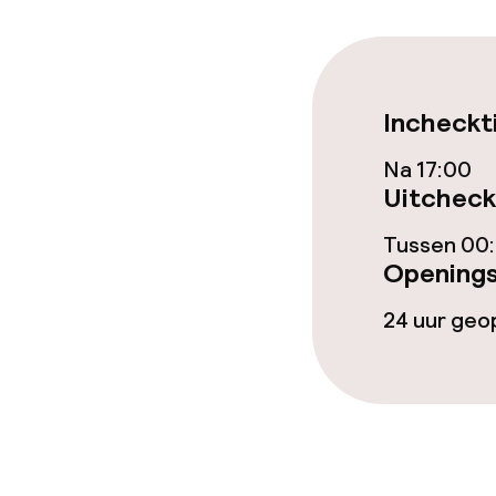
Restaurant
Bar
Incheckt
Eet- en drinkd
Na 17:00
Uitcheck
Ontbijtbuffet
Tussen 00:
Openings
Lunch à la car
24 uur ge
Dieetopties
Speciale diee
Glutenvrije op