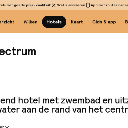
tels met goede
prijs-kwaliteit
Gratis
annuleren
App
met routes cadeau
rzicht
Wijken
Hotels
Kaart
Gids & app
B
pectrum
Bekijk 
send hotel met zwembad en uit
water aan de rand van het cent
er