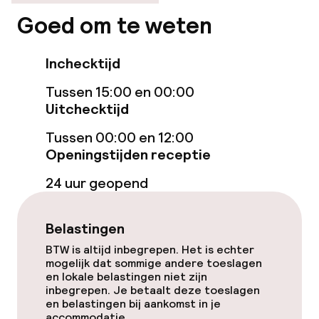
Fitnessruimte / gym
Goed om te weten
Entertainment
Inchecktijd
Gratis wifi
Tussen 15:00 en 00:00
Uitchecktijd
Eet- en drinkgelegenheden
Tussen 00:00 en 12:00
Openingstijden receptie
Bar
24 uur geopend
Eet- en drinkdiensten
Belastingen
Ontbijtbuffet
BTW is altijd inbegrepen. Het is echter
mogelijk dat sommige andere toeslagen
en lokale belastingen niet zijn
Roomservice
inbegrepen. Je betaalt deze toeslagen
en belastingen bij aankomst in je
accommodatie.