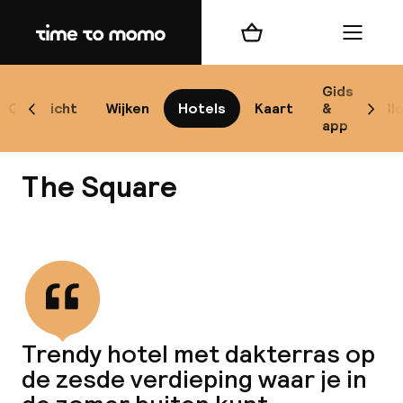
Home
Winkelmand
Menu
Ko
Gids
Overzicht
Wijken
Hotels
Kaart
&
Bl
Scroll naar links
Scrol
app
B
The Square
Bekijk alle
Alle
Re
Trendy hotel met dakterras op
Mi
de zesde verdieping waar je in
Code