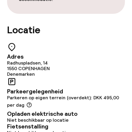
Dieetopties
Glutenvrije opties
Locatie
Schoonmaakvoorzieningen
Wasservice
Adres
Radhuspladsen, 14
1550
COPENHAGEN
Beleid
Denemarken
Overal rookvrij
Parkeergelegenheid
Parkeren op eigen terrein (overdekt): DKK 495,00
per dag
Opladen elektrische auto
Niet beschikbaar op locatie
Fietsenstalling