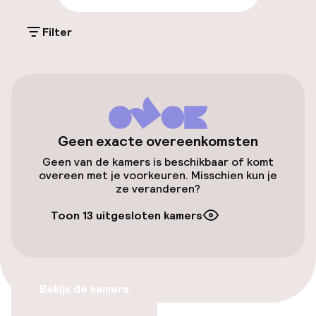
Parkeren & mobiliteit
Filter
Parkeergelegenheid op eigen terrein
(buiten)
DKK 495,00 per dag
Openbaar parkeren
Geen exacte overeenkomsten
Fietsverhuur
Geen van de kamers is beschikbaar of komt
overeen met je voorkeuren. Misschien kun je
ze veranderen?
Toegankelijkheid
Toon 13 uitgesloten kamers
Lift
Zwemmen & wellness
Bekijk de kamers