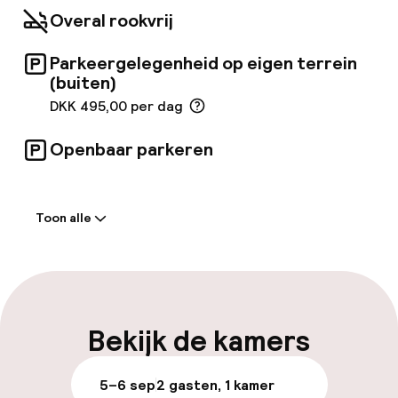
vergader-/conferentiezalen en betaalde
Overal rookvrij
parkeergelegenheid beschikbaar.
Parkeergelegenheid op eigen terrein
(buiten)
DKK 495,00 per dag
Openbaar parkeren
Welkom
Toon alle
Receptie: 24 uur geopend
Express check-in mogelijk
Meertalige medewerkers
Bekijk de kamers
Bagageruimte
5–6 sep
2 gasten, 1 kamer