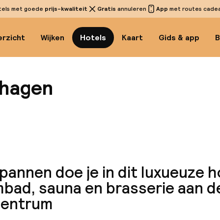
tels met goede
prijs-kwaliteit
Gratis
annuleren
App
met routes cadeau
rzicht
Wijken
Hotels
Kaart
Gids & app
B
nhagen
Bekijk
annen doe je in dit luxueuze h
bad, sauna en brasserie aan d
centrum