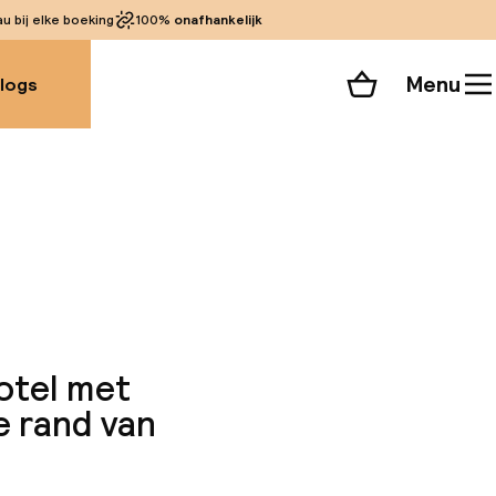
 bij elke boeking
100%
onafhankelijk
Menu
logs
Winkelmand
Bekijk de kamers
 alle 202 foto’s
otel met
e rand van