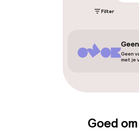
Filter
Parkeerservic
Toegankelijkhe
Geen
Overal rolstoe
Geen va
met je 
Lift
Zwemmen & we
Zoetwater b
Goed om
Fitnessruimte