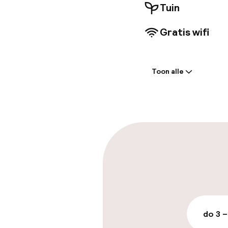
Tuin
Gratis wifi
Welkom
Toon alle
Receptie: 24 
Vroeg incheck
Laat uitcheck
Parkeren & mob
Parkeergelege
terrein (buite
do 3 –
Mogelijk extra k