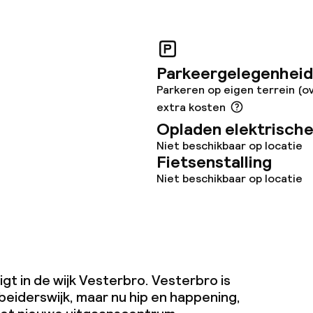
Diner à la carte
te
Roomservice
Parkeergelegenheid
Parkeren op eigen terrein (o
extra kosten
Opladen elektrische
ties
Niet beschikbaar op locatie
Fietsenstalling
opties
Niet beschikbaar op locatie
 diensten voor kinderen
e
igt in de wijk Vesterbro. Vesterbro is
beiderswijk, maar nu hip en happening,