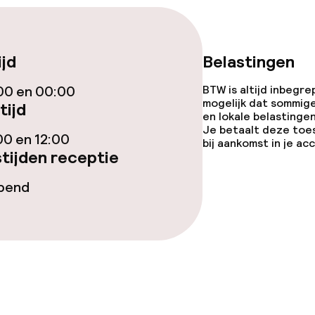
ijd
Belastingen
Terras
00 en 00:00
BTW is altijd inbegre
mogelijk dat sommig
tijd
en lokale belastingen
Je betaalt deze toe
00 en 12:00
bij aankomst in je a
tijden receptie
gelegenheden
opend
iensten