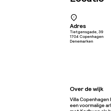
Ontbijtbuffet
Lunch à la car
Adres
Tietgensgade, 39
Dieetopties
1704
Copenhagen
Denemarken
Glutenvrije op
Vegetarische 
Faciliteiten en
Over de wijk
Babysitservic
Villa Copenhagen l
een voormalige ar