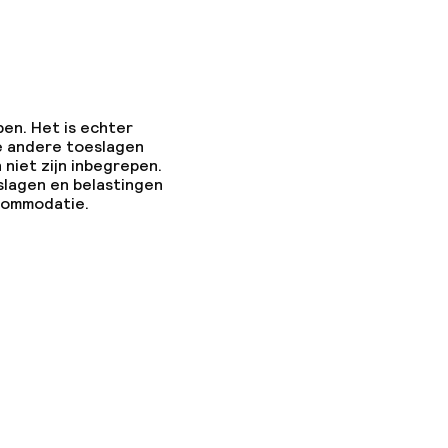
pen. Het is echter
e andere toeslagen
 niet zijn inbegrepen.
slagen en belastingen
ccommodatie.