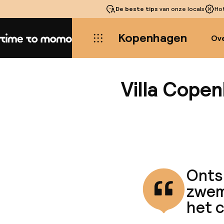
De beste tips
van onze locals
Ho
Kopenhagen
Ove
Home
Villa Cope
Ontsp
zwem
het 