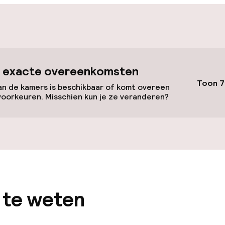
Fietsen beschik
e
id
 exacte overeenkomsten
Toon 7
ltoegankelijk
n de kamers is beschikbaar of komt overeen
voorkeuren. Misschien kun je ze veranderen?
llness
uitenzwembad
 te weten
 / gym