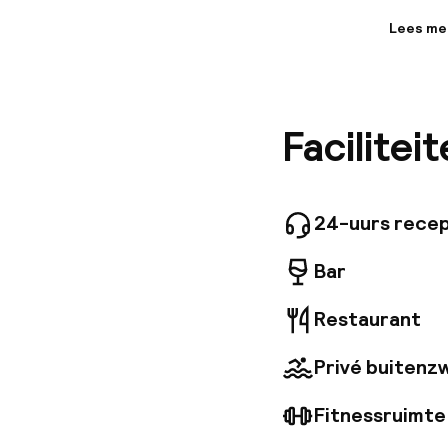
Lees me
Informa
Gelegen 
Villa Co
belangri
Facilitei
uniek on
genieten
van 2. 3
fitnessr
24-uurs recep
Bar
Restaurant
Privé buiten
Fitnessruimte