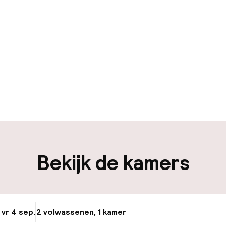
uur geopend
Meertalige med
en mogelijk
Bagageruimte
en mogelijk
Bekijk de kamers
iliteit
nheid op eigen
Openbaar parke
n)
 vr 4 sep.
2 volwassenen, 1 kamer
Update beschikba
Fietsverhuur
osten