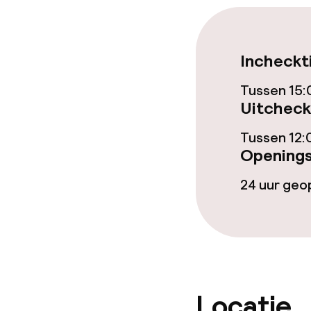
Entertainment
Incheckt
Gratis wifi
Tussen 15:
Tuin
Uitcheck
Tussen 12:
Openings
Eet- en drink
24 uur ge
Restaurant
Bar
Eet- en drinkd
Locatie