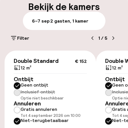
Bekijk de kamers
Bagageruimte
6–7 sep
2 gasten, 1 kamer
Parkeren & mobiliteit
Filter
1
/
5
Parkeergelegenheid op eigen terrein
(buiten)
€ 152
DKK 295,00 per dag
Double Standard
Double 
€ 152
12 m²
12 m²
Openbaar parkeren
Ontbijt
Ontbijt
Geen ontbijt
Geen o
Fietsverhuur
Inclusief ontbijt
Inclusi
Optie niet beschikbaar
Optie ni
Fietsen beschikbaar
Annuleren
Annuler
Gratis annuleren
Gratis 
Tot 4 september 2026 om 10:00
Tot 4 s
Toegankelijkheid
Niet-terugbetaalbaar
Niet-t