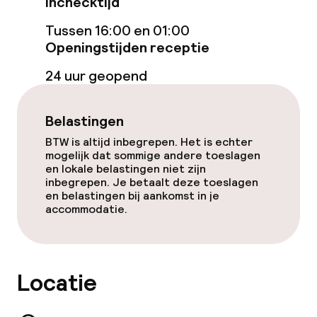
Inchecktijd
TV lounge
Tussen 16:00 en 01:00
Openingstijden receptie
Eet- en drinkgelegenheden
24 uur geopend
Restaurant
Belastingen
Bar
BTW is altijd inbegrepen. Het is echter
mogelijk dat sommige andere toeslagen
en lokale belastingen niet zijn
inbegrepen. Je betaalt deze toeslagen
Eet- en drinkdiensten
en belastingen bij aankomst in je
accommodatie.
Ontbijtbuffet
Schoonmaakvoorzieningen
Locatie
Wasservice