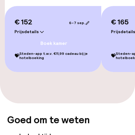
Overal rolstoeltoegankelijk
Lift
€ 152
€ 165
6–7 sep.
Prijsdetails
Prijsdetail
Voor toegankelijkheid
geoptimaliseerde kamers beschikbaar
Boek kamer
Steden-app t.w.v. €11,99 cadeau bij je
Steden-app
💝
💝
hotelboeking
hotelboek
Kamers
Familiekamers beschikbaar
Voor toegankelijkheid
geoptimaliseerde kamers beschikbaar
Entertainment
Goed om te weten
Gratis wifi