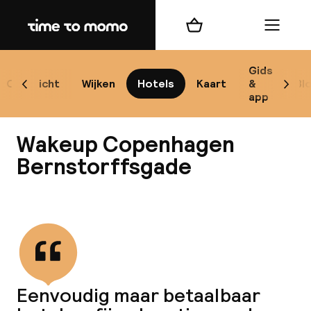
Home
Winkelmand
Menu
Ko
Gids
Overzicht
Wijken
Hotels
Kaart
&
Bl
Scroll naar links
Scrol
app
B
Wakeup Copenhagen
Bernstorffsgade
Alle
Bekijk alle
Re
Mi
Eenvoudig maar betaalbaar
Code