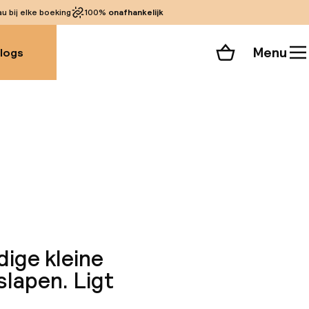
 bij elke boeking
100%
onafhankelijk
Menu
logs
Winkelmand
Bekijk de kamers
alle 125 foto’s
dige kleine
slapen. Ligt