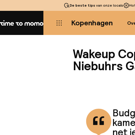
De beste tips
van onze locals
Ho
Kopenhagen
Ove
Home
Wakeup Co
Niebuhrs 
Budge
kamer
net i