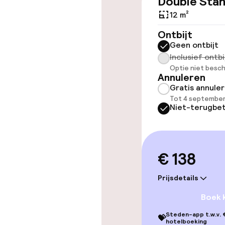
Double Sta
Toegankelijkhe
12 m²
Lift
Ontbijt
Geen ontbijt
Inclusief ontbi
Optie niet besch
Entertainment
Annuleren
Gratis annule
Gratis wifi
Tot 4 september
Niet-terugbet
Tuin
€ 138
Eet- en drink
Prijsdetails
Bar
Boek 
Steden-app t.w.v. €
💝
hotelboeking