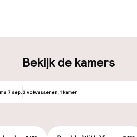
uur geopend
Meertalige med
nchecken (kiosk)
Bagageruimte
-in mogelijk
Bekijk de kamers
iliteit
nheid op eigen
Fietsverhuur
n)
 ma 7 sep.
2 volwassenen, 1 kamer
Update beschikb
ag
keren