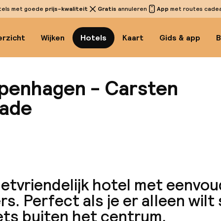
tels met goede
prijs-kwaliteit
Gratis
annuleren
App
met routes cadeau
rzicht
Wijken
Hotels
Kaart
Gids & app
B
penhagen - Carsten
Gade
Bekijk 
tvriendelijk hotel met eenvou
s. Perfect als je er alleen wilt 
ets buiten het centrum.