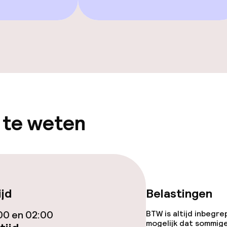
iensten
j
 te weten
eesten of andere
toegestaan
ijd
Belastingen
00 en 02:00
BTW is altijd inbegre
mogelijk dat sommig