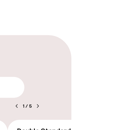
ewerkers
aarheid
1
/
5