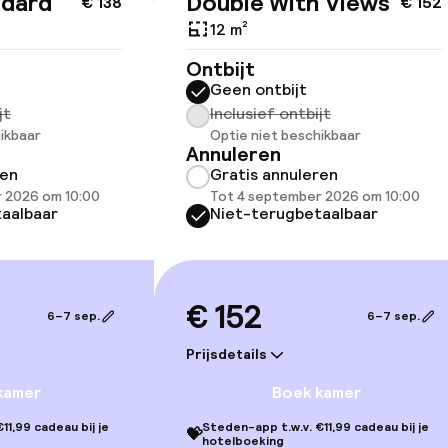
ndard
Double With Views
id
€ 138
€ 152
12 m²
Ontbijt
Geen ontbijt
jt
Inclusief ontbijt
ikbaar
Optie niet beschikbaar
Annuleren
ren
Gratis annuleren
Terras
 2026 om 10:00
Tot 4 september 2026 om 10:00
aalbaar
Niet-terugbetaalbaar
TV lounge
€ 152
6–7 sep.
6–7 sep.
gelegenheden
Prijsdetails
kamer
Boek kamer
11,99 cadeau bij je
Steden-app t.w.v. €11,99 cadeau bij je
💝
hotelboeking