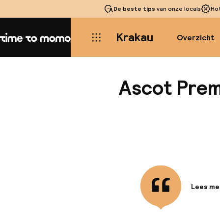
De beste tips
van onze locals
Ho
Krakau
Overzicht
Home
Ascot Pre
Lees me
Informa
Gelegen 
Grote Ma