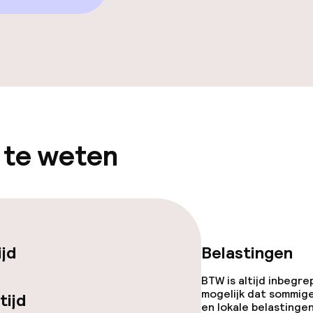
iensten
 te weten
orzieningen
ijd
Belastingen
BTW is altijd inbegre
mogelijk dat sommig
tijd
teiten
en lokale belastingen