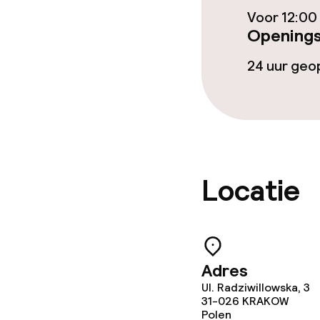
Voor 12:00
Vergaderruim
Openings
24 uur ge
Beleid
Overal rookvri
Kleine huisdi
(minder dan de
Locatie
Adres
Ul. Radziwillowska, 3
31-026
KRAKOW
Polen