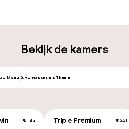
uur geopend
iliteit
Bekijk de kamers
nheid op eigen
Luchthavenshut
n)
Transferservice
ag
 zo 6 sep.
2 volwassenen, 1 kamer
Update beschikba
Fietsverhuur
keren
id
win
Triple Premium
€ 195
€ 231
ltoegankelijk