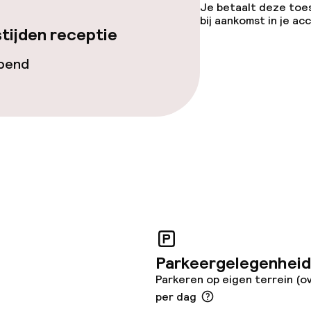
Je betaalt deze toe
bij aankomst in je a
te
tijden receptie
opend
j
eren toegestaan
 5 kg)
Parkeergelegenheid
Parkeren op eigen terrein (o
per dag