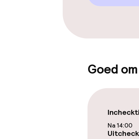
Restaurant
Bar
Eet- en drinkd
Goed om
Roomservice
Schoonmaakvo
Wasservice
Incheckt
Na 14:00
Uitcheck
Zakelijke facili