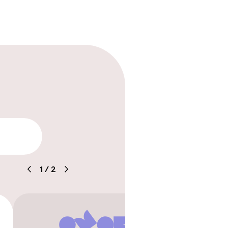
tle
arheid
1
/
2