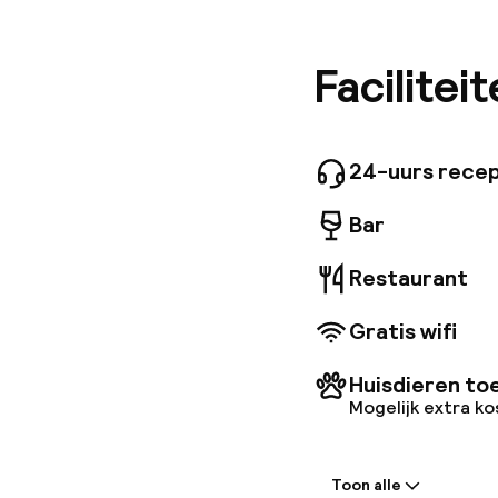
accommod
winkelce
minuten 
Facilitei
hotel. D
tv, werk
hotelres
ontbijtb
24-uurs recep
lunch en
aan de b
Bar
beschikb
Restaurant
Gratis wifi
Huisdieren to
Mogelijk extra k
Welkom
Toon alle