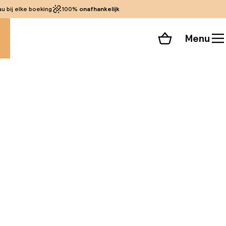
 bij elke boeking
100%
onafhankelijk
Menu
Winkelmand
Bekijk de kamers
alle 53 foto’s
tad, waar het
el een handige