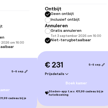
Ontbijt
Geen ontbijt
Inclusief ontbijt
Annuleren
llness
jt
Gratis annuleren
Tot 3 september 2026 om 16:00
ren
Niet-terugbetaalbaar
 2026 om 16:00
aalbaar
€ 231
5–6 sep.
5–6 sep.
Prijsdetails
Boek kamer
kamer
Steden-app t.w.v. €11,99 cadeau bij je
💝
hotelboeking
11,99 cadeau bij je
gelegenheden