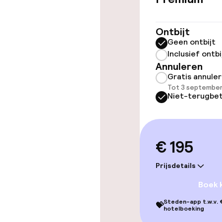
Lift
Ontbijt
Geen ontbijt
Zwemmen & we
Inclusief ontbi
Annuleren
Gratis annule
Parasols
Tot 3 september
Niet-terugbet
Entertainment
€ 195
Gratis wifi
Prijsdetails
TV lounge
Boek 
Steden-app t.w.v. €
💝
hotelboeking
Eet- en drink