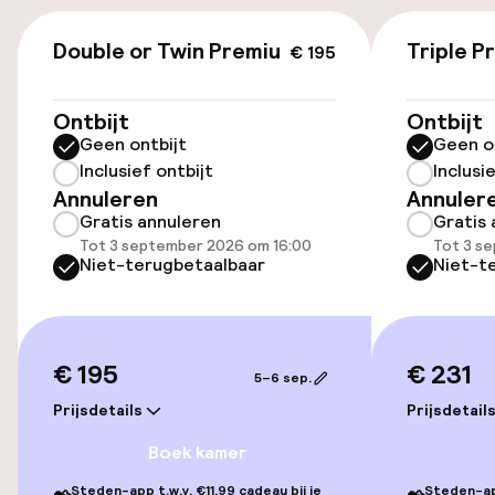
€ 195
Luchthavenshuttle
Double or Twin Premium
Triple P
€ 195
Transferservice
Ontbijt
Ontbijt
Geen ontbijt
Geen o
Fietsverhuur
Inclusief ontbijt
Inclusi
Annuleren
Annuler
Gratis annuleren
Gratis 
Toegankelijkheid
Tot 3 september 2026 om 16:00
Tot 3 s
Niet-terugbetaalbaar
Niet-t
Overal rolstoeltoegankelijk
Lift
€ 195
€ 231
5–6 sep.
Zwemmen & wellness
Prijsdetails
Prijsdetail
Boek kamer
Parasols
Steden-app t.w.v. €11,99 cadeau bij je
Steden-app