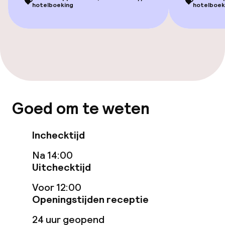
💝
💝
hotelboeking
hotelboek
Entertainment
Gratis wifi
TV lounge
Eet- en drinkgelegenheden
Goed om te weten
Restaurant
Inchecktijd
Bar
Na 14:00
Uitchecktijd
Eet- en drinkdiensten
Voor 12:00
Openingstijden receptie
Roomservice
24 uur geopend