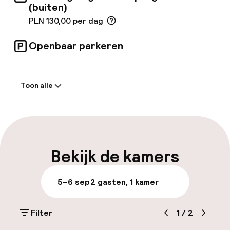
(buiten)
zakelijke bijeenkomsten, seminars en
trainingen.
PLN 130,00 per dag
Openbaar parkeren
Welkom
Toon alle
Receptie: 24 uur geopend
Bagageruimte
Parkeren & mobiliteit
Bekijk de kamers
Parkeergelegenheid op eigen terrein
5–6 sep
2 gasten, 1 kamer
(buiten)
PLN 130,00 per dag
Filter
1
/
2
Openbaar parkeren