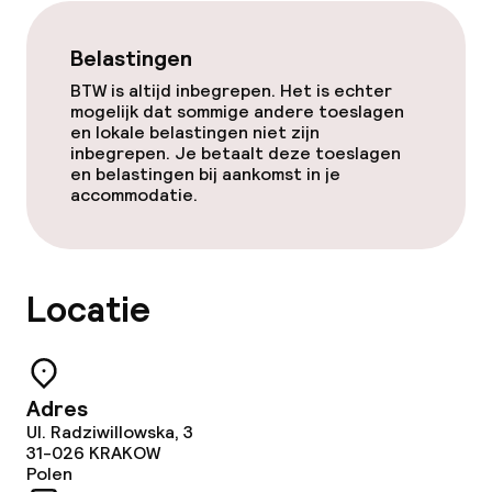
Schoonmaakvoorzieningen
Belastingen
Wasservice
BTW is altijd inbegrepen. Het is echter
mogelijk dat sommige andere toeslagen
en lokale belastingen niet zijn
inbegrepen. Je betaalt deze toeslagen
Zakelijke faciliteiten
en belastingen bij aankomst in je
accommodatie.
Vergaderruimte
Beleid
Locatie
Overal rookvrij
Kleine huisdieren toegestaan (minder
Adres
dan de 5 kg)
Ul. Radziwillowska, 3
31-026
KRAKOW
Polen