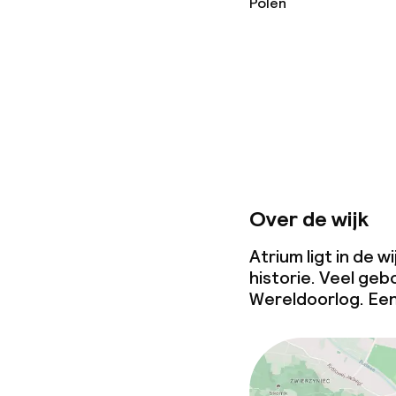
Polen
Zakelijke facili
Conferentier
Vergaderruim
Over de wijk
Beleid
Atrium ligt in de 
Vrijgezellenf
historie. Veel ge
feesten niet 
Wereldoorlog. Een