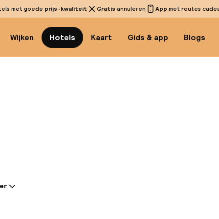
tels met goede
prijs-kwaliteit
Gratis
annuleren
App
met routes cadeau
Wijken
Hotels
Kaart
Gids & app
Blogs
Bekijk 
er
tie gedeeld door de accommodatie:
in de oude binnenstad van Krakau, op slechts een ko
Florianuspoort, de Grote Markt en het Koninklijk Kast