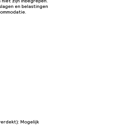
 niet zijn inbegrepen.
slagen en belastingen
ccommodatie.
ties
verdekt): Mogelijk