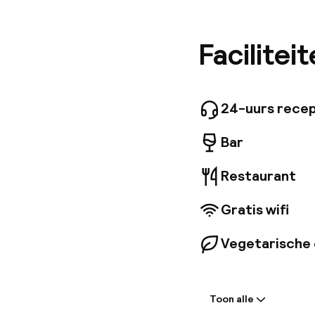
het hote
station 
ongeveer
Facilitei
zijn all
garander
voor zak
business
24-uurs recep
onder ee
gerechte
Bar
bestelle
Restaurant
Gratis wifi
Vegetarische 
Welkom
Toon alle
Receptie: 24 