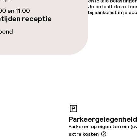
en lokale belastingen
iensten
Je betaalt deze toe
00 en 11:00
bij aankomst in je a
tijden receptie
Diner à la carte
opend
te
Roomservice
topties
Vegetarische op
ties
orzieningen
Parkeergelegenheid
Parkeren op eigen terrein (o
extra kosten