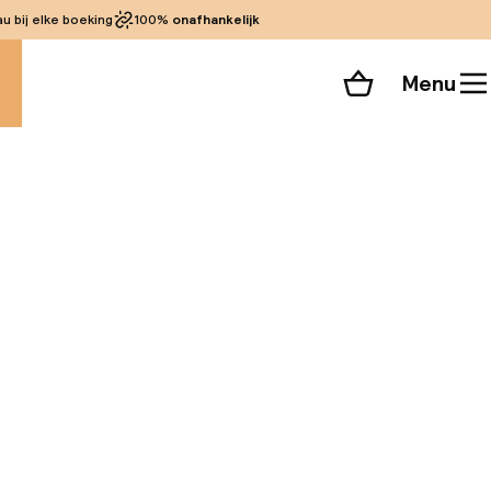
 bij elke boeking
100%
onafhankelijk
Menu
Winkelmand
Bekijk de kamers
alle 91 foto’s
rte wandeling van
eel van Wawel, is