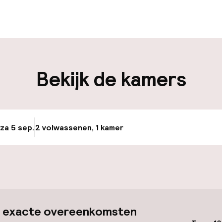
edewerkers
iliteit
Bekijk de kamers
nheid op eigen
Openbaar parke
n)
Luchthavenshut
osten
 za 5 sep.
2 volwassenen, 1 kamer
Update beschikba
Transferservice
nheid op eigen
n)
g
id
 exacte overeenkomsten