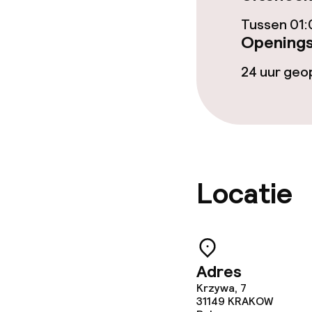
Eet- en drinkd
Tussen 01:
Openings
Ontbijtbuffet
24 uur ge
Lunch à la car
Dieetopties
Speciale diee
Locatie
Glutenvrije op
Schoonmaakvo
Adres
Krzywa, 7
31149
KRAKOW
Wasservice