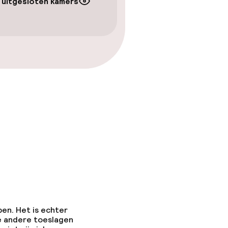
 uitgesloten kamers
pen. Het is echter
e andere toeslagen