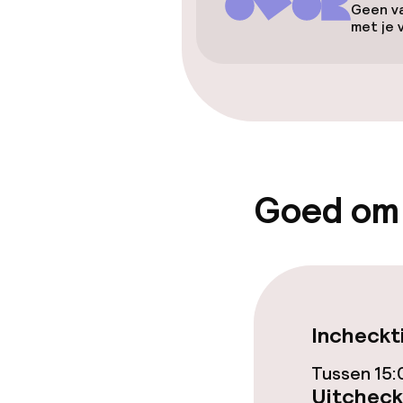
Geen va
Lift
met je 
Entertainment
Gratis wifi
TV lounge
Goed om
Eet- en drink
Restaurant
Incheckt
Bar
Tussen 15:
Uitcheck