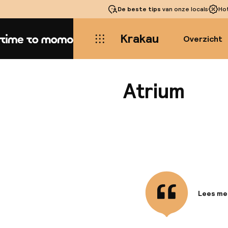
De beste tips
van onze locals
Ho
Krakau
Overzicht
Home
Atrium
Lees me
Informa
Gelegen 
de Sint-