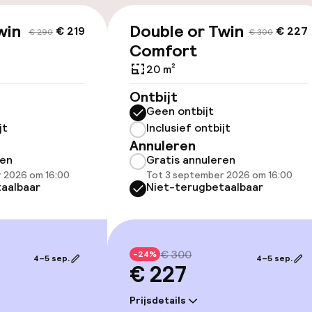
win
Double or Twin
€ 219
€ 227
€ 290
€ 300
id
Comfort
20 m²
ltoegankelijk
Ontbijt
Geen ontbijt
jt
Inclusief ontbijt
Annuleren
ren
Gratis annuleren
llness
 2026 om 16:00
Tot 3 september 2026 om 16:00
aalbaar
Niet-terugbetaalbaar
 / gym
€ 300
-24%
4–5 sep.
4–5 sep.
€ 227
Prijsdetails