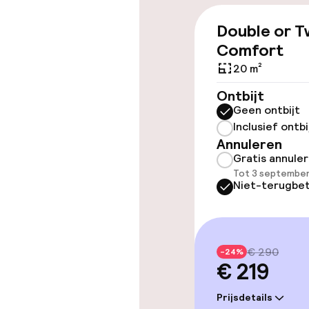
Double or T
Toegankelijkhe
Comfort
20 m²
Overal rolstoe
Ontbijt
Geen ontbijt
Lift
Inclusief ontbi
Annuleren
Gratis annule
Zwemmen & we
Tot 3 september
Niet-terugbet
Spacentrum
Fitnessruimte
€ 290
-24%
€ 219
Entertainment
Prijsdetails