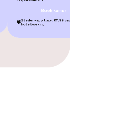
Boek kamer
Steden-app t.w.v. €11,99 cadeau bij je
💝
hotelboeking