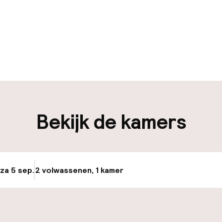
uur geopend
Bagageruimte
edewerkers
iliteit
Bekijk de kamers
nheid op eigen
Luchthavenshut
n)
Transferservice
g
 za 5 sep.
2 volwassenen, 1 kamer
Update beschikba
Fietsverhuur
keren
ektrische auto op