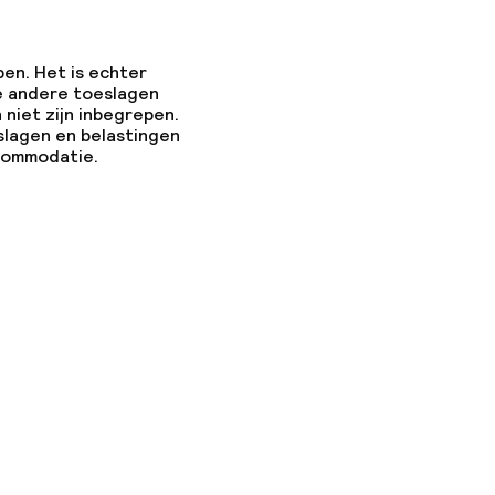
pen. Het is echter
e andere toeslagen
 niet zijn inbegrepen.
slagen en belastingen
ccommodatie.