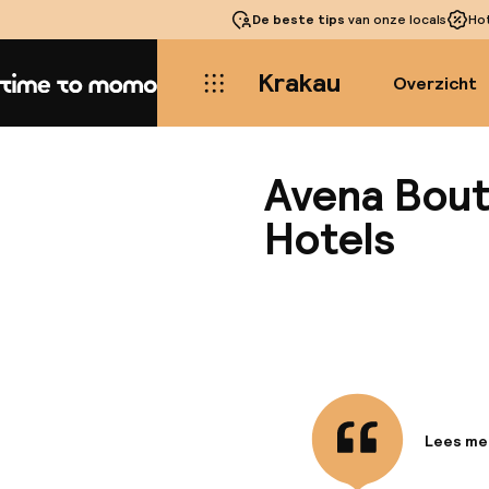
De beste tips
van onze locals
Ho
Krakau
Overzicht
Home
Avena Bout
Hotels
Lees me
Informa