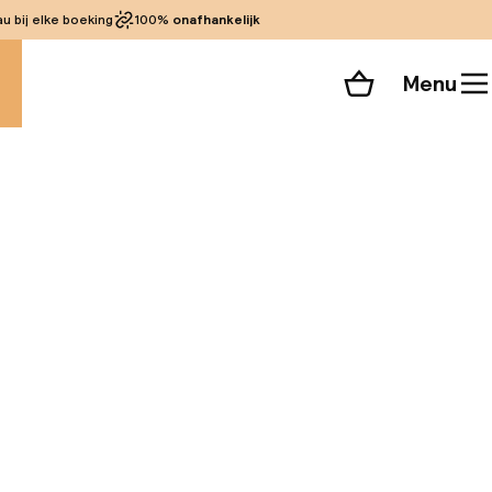
 bij elke boeking
100%
onafhankelijk
Menu
Winkelmand
Bekijk de kamers
alle 57 foto’s