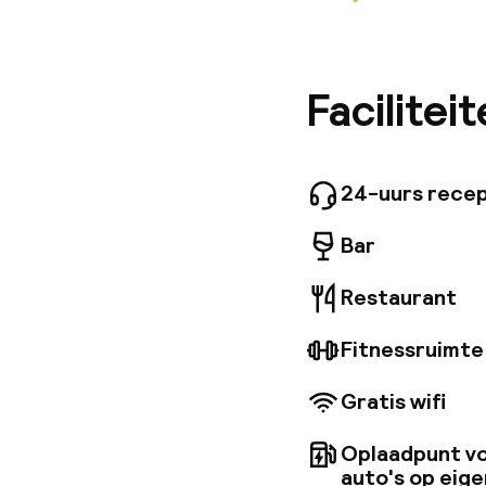
Verblijf 
Krakau. 
op het a
een stij
luchthav
Facilitei
comforta
elemente
verwijze
perfect 
24-uurs recep
zakenrei
Bar
Restaurant
Fitnessruimte
Gratis wifi
Oplaadpunt vo
auto's op eige