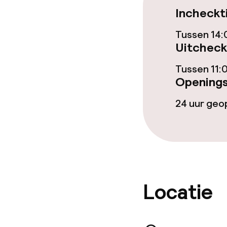
Roomservice
Incheckt
Tussen 14:
Schoonmaakvo
Uitcheck
Tussen 11:
Wasservice
Openings
24 uur ge
Beleid
Overal rookvri
Locatie