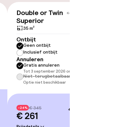
Double or Twin
€ 261
€ 345
Superior
35 m²
ov
Ontbijt
Geen ontbijt
Somm
besch
Inclusief ontbijt
overe
Annuleren
Gratis annuleren
Too
Tot 3 september 2026 om 16:00
Niet-terugbetaalbaar
Optie niet beschikbaar
€ 345
-24%
4–5 sep.
€ 261
Prijsdetails