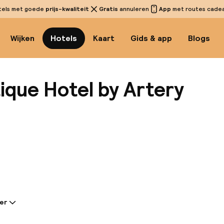
tels met goede
prijs-kwaliteit
Gratis
annuleren
App
met routes cadeau
Wijken
Hotels
Kaart
Gids & app
Blogs
ique Hotel by Artery
Bekijk 
er
tie gedeeld door de accommodatie: