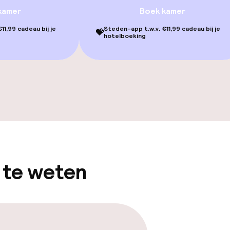
kamer
Boek kamer
11,99 cadeau bij je
Steden-app t.w.v. €11,99 cadeau bij je
💝
hotelboeking
gelegenheden
 te weten
iensten