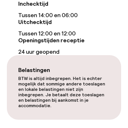
Inchecktijd
Massage
Tussen 14:00 en 06:00
Uitchecktijd
Entertainment
Tussen 12:00 en 12:00
Betaalde wifi
Openingstijden receptie
24 uur geopend
Tuin
Terras
Belastingen
BTW is altijd inbegrepen. Het is echter
mogelijk dat sommige andere toeslagen
Eet- en drinkgelegenheden
en lokale belastingen niet zijn
inbegrepen. Je betaalt deze toeslagen
Bar
en belastingen bij aankomst in je
accommodatie.
Eet- en drinkdiensten