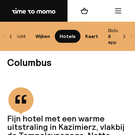
Home
Winkelmand
Menu
Kr
Gids
Overzicht
Wijken
Hotels
Kaart
&
Bl
Scroll naar links
Scrol
app
B
Columbus
Bekijk alle
best
Reisi
Fijn hotel met een warme
uitstraling in Kazimierz, vlakbij
We