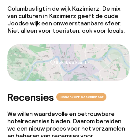
Beleid
Columbus ligt in de wijk Kazimierz. De mix
van culturen in Kazimierz geeft de oude
Overal rookvrij
Joodse wijk een onweerstaanbare sfeer.
Niet alleen voor toeristen, ook voor locals.
Bekijk de kaart
Recensies
Binnenkort beschikbaar
We willen waardevolle en betrouwbare
hotelrecensies bieden. Daarom bereiden
we een nieuw proces voor het verzamelen
en beheren van recensies voor.