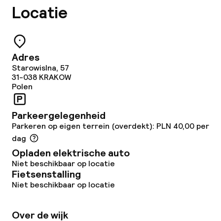
Ontbijtbuffet
Locatie
Roomservice
Adres
Schoonmaakvoorzieningen
Starowislna, 57
31-038
KRAKOW
Polen
Wasfaciliteiten (wasmachine)
Wasservice
Parkeergelegenheid
Parkeren op eigen terrein (overdekt): PLN 40,00 per
dag
Zakelijke faciliteiten
Opladen elektrische auto
Niet beschikbaar op locatie
Conferentieruimte
Fietsenstalling
Niet beschikbaar op locatie
Vergaderruimte
Over de wijk