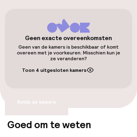
(buiten)
PLN 40,00 per dag
Openbaar parkeren
Geen exacte overeenkomsten
Luchthavenshuttle
Geen van de kamers is beschikbaar of komt
overeen met je voorkeuren. Misschien kun je
Transferservice
ze veranderen?
Toon 4 uitgesloten kamers
Toegankelijkheid
Overal rolstoeltoegankelijk
Bekijk de kamers
Lift
Goed om te weten
Zwemmen & wellness